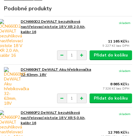
Podobné produkty
DCN660D2 DeWALT bezuhlíková
skladem
nastřelovací pistole 18 V XR 2,0 Ah,
kalibr 16
11 165 Kč
/
ks
9 227 Kč
bez DPH
Přidat do košíku
DCN660NT DeWALT Aku hřebíkovačka
skladem
32-63mm, 18V
8 865 Kč
/
ks
7 326 Kč
bez DPH
Přidat do košíku
DCN660P2 DeWALT bezuhlíková
skladem
nastřelovací pistole 18 V XR 5,0 Ah,
kalibr 16
12 765 Kč
/
ks