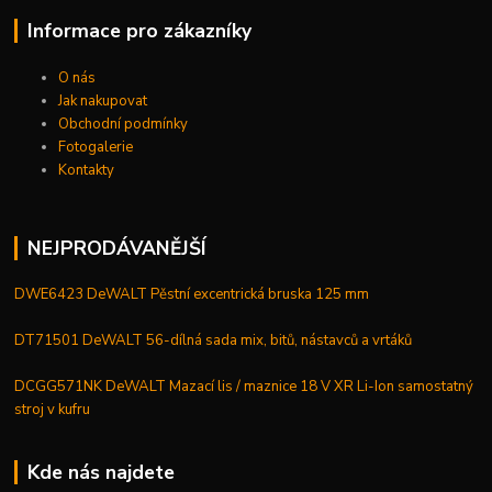
Informace pro zákazníky
O nás
Jak nakupovat
Obchodní podmínky
Fotogalerie
Kontakty
NEJPRODÁVANĚJŠÍ
DWE6423 DeWALT Pěstní excentrická bruska 125 mm
DT71501 DeWALT 56-dílná sada mix, bitů, nástavců a vrtáků
DCGG571NK DeWALT Mazací lis / maznice 18 V XR Li-Ion samostatný
stroj v kufru
Kde nás najdete