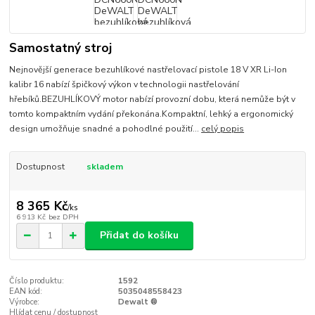
Samostatný stroj
Nejnovější generace bezuhlíkové nastřelovací pistole 18 V XR Li-Ion
kalibr 16 nabízí špičkový výkon v technologii nastřelování
hřebíků.BEZUHLÍKOVÝ motor nabízí provozní dobu, která nemůže být v
tomto kompaktním vydání překonána.Kompaktní, lehký a ergonomický
design umožňuje snadné a pohodlné použití...
celý popis
Dostupnost
skladem
8 365 Kč
/
ks
6 913 Kč
bez DPH
Přidat do košíku
Číslo produktu:
1592
EAN kód:
5035048558423
Výrobce:
Dewalt ®
Hlídat cenu / dostupnost