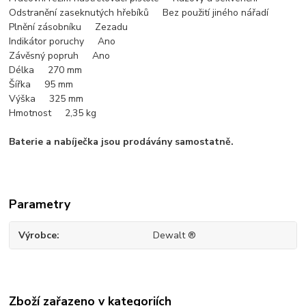
Odstranění zaseknutých hřebíků Bez použití jiného nářadí
Plnění zásobníku Zezadu
Indikátor poruchy Ano
Závěsný popruh Ano
Délka 270 mm
Šířka 95 mm
Výška 325 mm
Hmotnost 2,35 kg
Baterie a nabíječka jsou prodávány samostatně.
Parametry
Výrobce
Dewalt ®
Zboží zařazeno v kategoriích