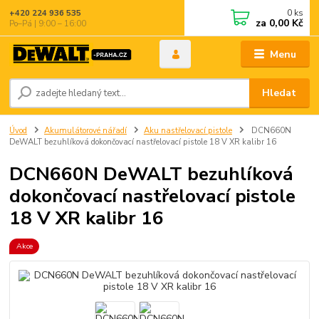
0
ks
+420 224 936 535
za
0,00 Kč
Po–Pá | 9:00 – 16:00
Menu
Hledat
Úvod
Akumulátorové nářadí
Aku nastřelovací pistole
DCN660N
DeWALT bezuhlíková dokončovací nastřelovací pistole 18 V XR kalibr 16
DCN660N DeWALT bezuhlíková
dokončovací nastřelovací pistole
18 V XR kalibr 16
Akce