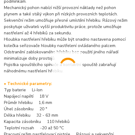
podmínkám.
Mechanický pohon nabízí nižší provozní náklady než pohon
plynem a také stálý výkon při nízkých provozních teplotách.
Sekvenční režim umožňuje přesné umístění hřebíku. Rázový režim
poskytuje uživateli vyšší produktivitu práce, protože umožňuje
nastřelení až 4 hřebíků za sekundu.
Hloubka nastřelení hřebíku může být snadno nastavena pomocí
kolečka seřizovače hloubky nastřelení ovládaného palcem.
Odstranění zablokovaného hřebíku bez použití jiného nářadí
minimalizuje doby prostojů.
Pojistka spouštěcího spínače a kontaktní spouště zabraňují
náhodnému nastřelení hřebíku.
• Technické parametry:
Typ baterie Li-Ion
Napájecí napětí 18 V
Průměr hřebíku 1,6 mm
Úhel zásobníku 20 °
Délka hřebíku 32 - 63 mm
Kapacita zásobníku 110 hřebíků
Teplotní rozsah -20 až 50 °C
Pracovní režim nastřelovací pistole Rázový a sekvenční