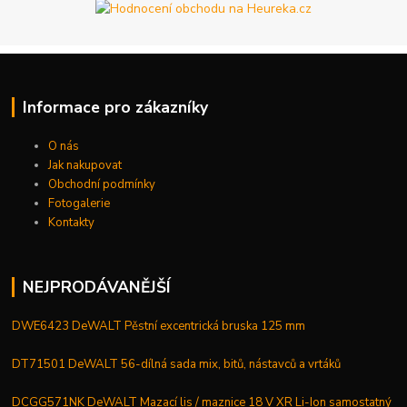
Informace pro zákazníky
O nás
Jak nakupovat
Obchodní podmínky
Fotogalerie
Kontakty
NEJPRODÁVANĚJŠÍ
DWE6423 DeWALT Pěstní excentrická bruska 125 mm
DT71501 DeWALT 56-dílná sada mix, bitů, nástavců a vrtáků
DCGG571NK DeWALT Mazací lis / maznice 18 V XR Li-Ion samostatný