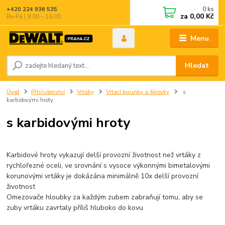
0
ks
+420 224 936 535
za
0,00 Kč
Po–Pá | 9:00 – 16:00
Menu
Hledat
Úvod
Příslušenství
Vrtáky
Vrtací korunky a děrovky
s
karbidovými hroty
s karbidovými hroty
Karbidové hroty vykazují delší provozní životnost než vrtáky z
rychlořezné oceli, ve srovnání s vysoce výkonnými bimetalovými
korunovými vrtáky je dokázána minimálně 10x delší provozní
životnost
Omezovače hloubky za každým zubem zabraňují tomu, aby se
zuby vrtáku zavrtaly příliš hluboko do kovu