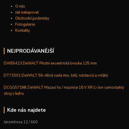
O nás
Jak nakupovat
Obchodní podmínky
Fotogalerie
Kontakty
NEJPRODÁVANĚJŠÍ
DWE6423 DeWALT Pěstní excentrická bruska 125 mm
DT71501 DeWALT 56-dílná sada mix, bitů, nástavců a vrtáků
DCGG571NK DeWALT Mazací lis / maznice 18 V XR Li-Ion samostatný
stroj v kufru
Kde nás najdete
Jaromírova 12 / 660