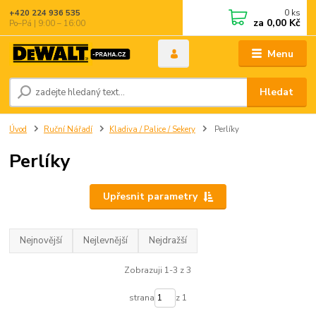
0
ks
+420 224 936 535
za
0,00 Kč
Po–Pá | 9:00 – 16:00
Menu
Hledat
Úvod
Ruční Nářadí
Kladiva / Palice / Sekery
Perlíky
Perlíky
Upřesnit parametry
Nejnovější
Nejlevnější
Nejdražší
Zobrazuji 1-3 z 3
strana
z 1