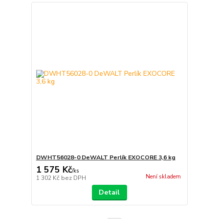
DWHT56028-0 DeWALT Perlík EXOCORE 3,6 kg
1 575 Kč
/
ks
Není skladem
1 302 Kč
bez DPH
Detail