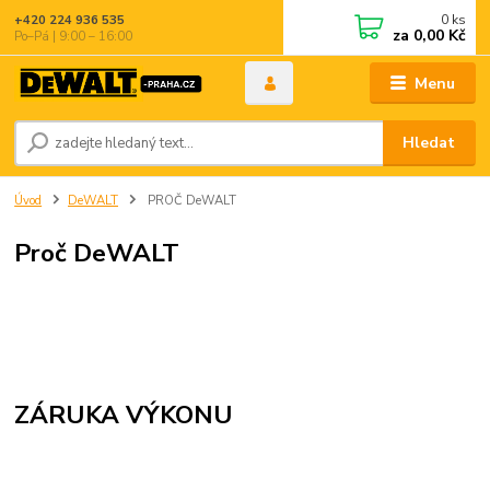
0
ks
+420 224 936 535
za
0,00 Kč
Po–Pá | 9:00 – 16:00
Menu
Hledat
Úvod
DeWALT
PROČ DeWALT
Proč DeWALT
ZÁRUKA VÝKONU