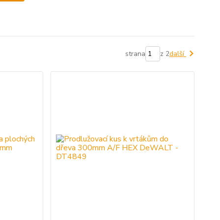
strana
z 2
další