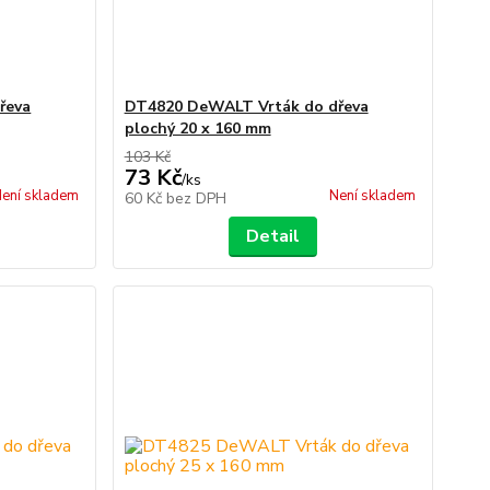
řeva
DT4820 DeWALT Vrták do dřeva
plochý 20 x 160 mm
103 Kč
73 Kč
/
ks
ení skladem
Není skladem
60 Kč
bez DPH
Detail