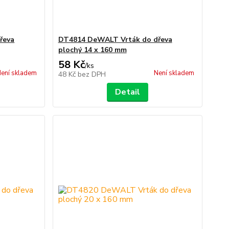
řeva
DT4814 DeWALT Vrták do dřeva
plochý 14 x 160 mm
58 Kč
/
ks
ení skladem
Není skladem
48 Kč
bez DPH
Detail