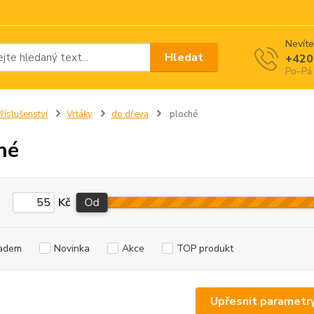
Nevíte
Hledat
+420
Po–Pá 
říslušenství
Vrtáky
do dřeva
ploché
hé
Kč
Od
adem
Novinka
Akce
TOP produkt
Upřesnit parametr