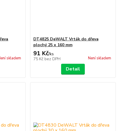
řeva
DT4825 DeWALT Vrták do dřeva
plochý 25 x 160 mm
91 Kč
/
ks
ení skladem
Není skladem
75 Kč
bez DPH
Detail