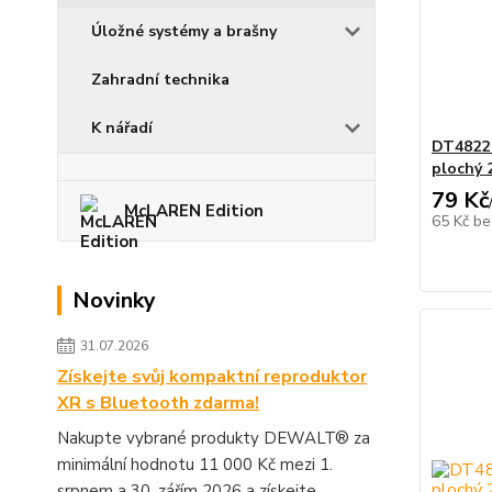
Úložné systémy a brašny
Zahradní technika
K nářadí
DT4822
plochý 
79 Kč
McLAREN Edition
65 Kč
be
Novinky
31.07.2026
Získejte svůj kompaktní reproduktor
XR s Bluetooth zdarma!
Nakupte vybrané produkty DEWALT® za
minimální hodnotu 11 000 Kč mezi 1.
srpnem a 30. zářím 2026 a získejte