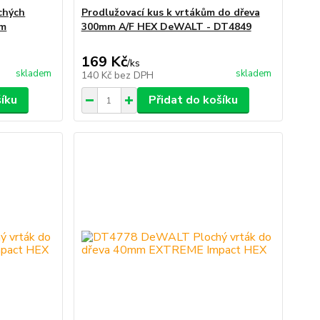
chých
Prodlužovací kus k vrtákům do dřeva
mm
300mm A/F HEX DeWALT - DT4849
169 Kč
/
ks
skladem
skladem
140 Kč
bez DPH
šíku
Přidat do košíku