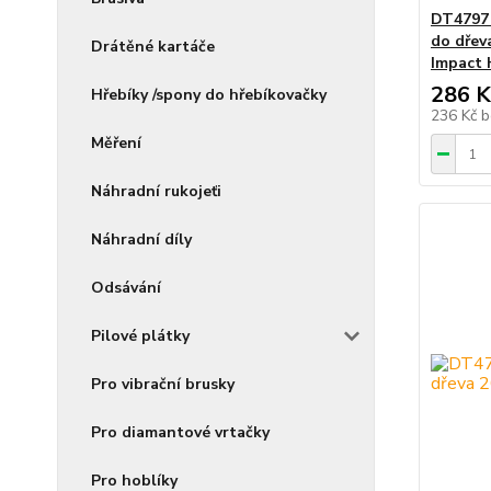
DT4797
do dřev
Drátěné kartáče
Impact
286 K
Hřebíky /spony do hřebíkovačky
236 Kč
b
Měření
Náhradní rukojeťi
Náhradní díly
Odsávání
Pilové plátky
Pro vibrační brusky
Pro diamantové vrtačky
Pro hoblíky