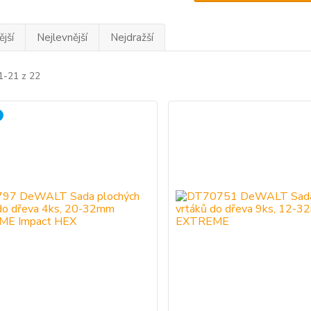
jší
Nejlevnější
Nejdražší
1-21 z 22