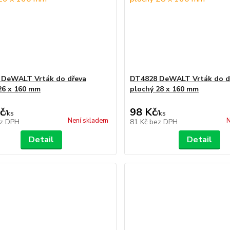
 DeWALT Vrták do dřeva
DT4828 DeWALT Vrták do d
26 x 160 mm
plochý 28 x 160 mm
č
98 Kč
/
ks
/
ks
Není skladem
N
z DPH
81 Kč
bez DPH
Detail
Detail