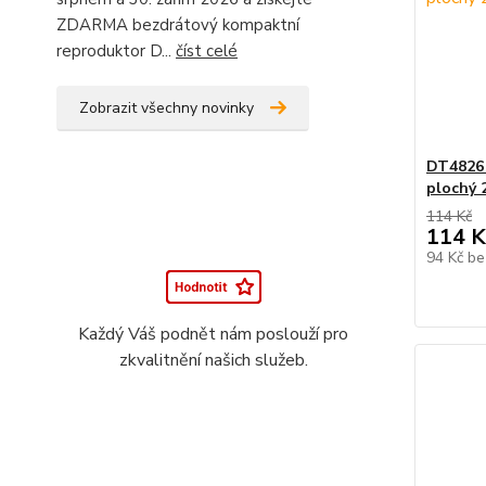
ZDARMA bezdrátový kompaktní
reproduktor D...
číst celé
Zobrazit všechny novinky
DT4826
plochý 
114 Kč
114 K
94 Kč
be
Každý Váš podnět nám poslouží pro
zkvalitnění našich služeb.