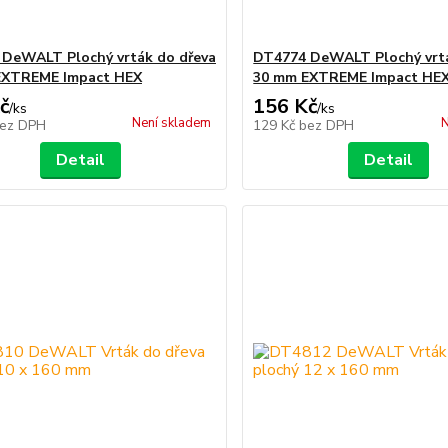
DeWALT Plochý vrták do dřeva
DT4774 DeWALT Plochý vrtá
EXTREME Impact HEX
30 mm EXTREME Impact HE
č
156 Kč
/
ks
/
ks
Není skladem
N
ez DPH
129 Kč
bez DPH
Detail
Detail