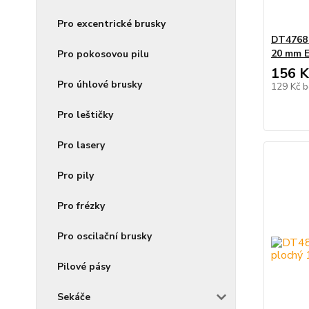
Pro excentrické brusky
DT4768 
20 mm 
Pro pokosovou pilu
156 K
Pro úhlové brusky
129 Kč
b
Pro leštičky
Pro lasery
Pro pily
Pro frézky
Pro oscilační brusky
Pilové pásy
Sekáče