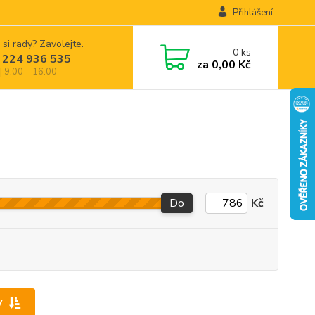
Přihlášení
 si rady? Zavolejte.
0
ks
 224 936 535
za
0,00 Kč
| 9:00 – 16:00
Do
Kč
y