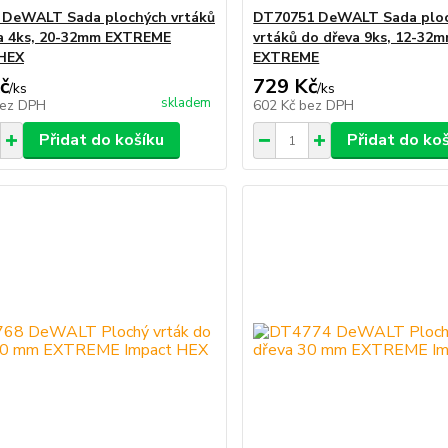
 DeWALT Sada plochých vrtáků
DT70751 DeWALT Sada plo
a 4ks, 20-32mm EXTREME
vrtáků do dřeva 9ks, 12-32
 HEX
EXTREME
č
729 Kč
/
ks
/
ks
skladem
ez DPH
602 Kč
bez DPH
Přidat do košíku
Přidat do ko