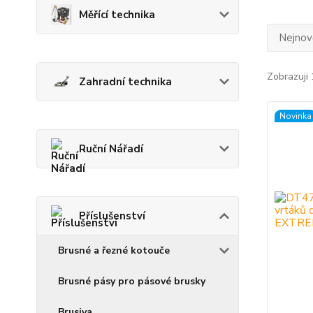
Měřící technika
Nejnově
Zobrazuji 
Zahradní technika
Novinka
Ruční Nářadí
Příslušenství
Brusné a řezné kotouče
Brusné pásy pro pásové brusky
Brusiva