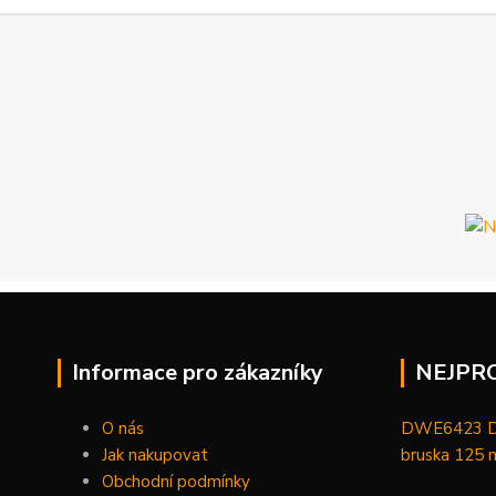
Informace pro zákazníky
NEJPR
O nás
DWE6423 De
Jak nakupovat
bruska 125
Obchodní podmínky