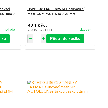
ovací
DWHT38114-0 DeWALT Svinovací
ES 10m x
metr COMPACT 5 m x 28 mm
320 Kč
/
ks
skladem
skladem
264 Kč
bez DPH
šíku
Přidat do košíku