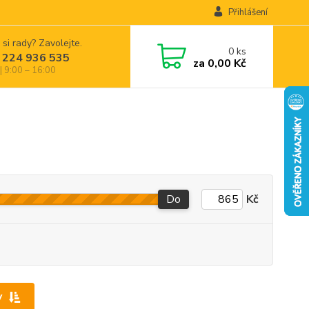
Přihlášení
 si rady? Zavolejte.
0
ks
 224 936 535
za
0,00 Kč
| 9:00 – 16:00
Do
Kč
y