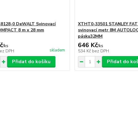
128-0 DeWALT Svinovací
XTHT0-33501 STANLEY FA
OMPACT 8 m x 28 mm
svinovací metr 8M AUTOLOC
pásku32MM
č
646 Kč
/
ks
/
ks
skladem
ez DPH
534 Kč
bez DPH
Přidat do košíku
Přidat do ko