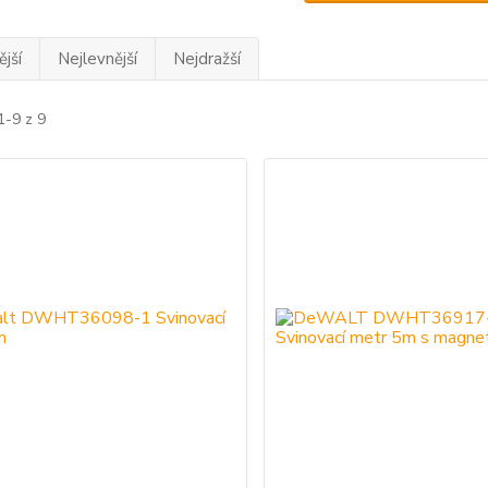
jší
Nejlevnější
Nejdražší
1-9 z 9