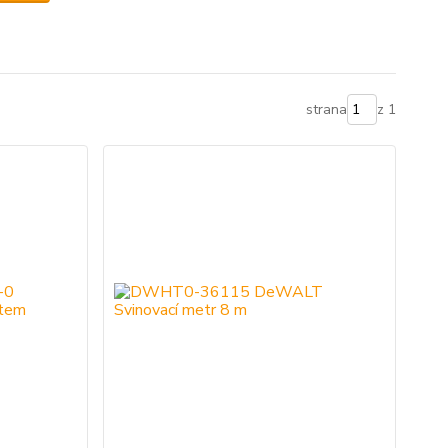
strana
z 1