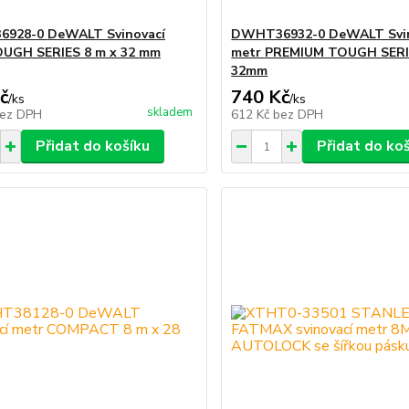
928-0 DeWALT Svinovací
DWHT36932-0 DeWALT Svin
OUGH SERIES 8 m x 32 mm
metr PREMIUM TOUGH SERI
32mm
č
740 Kč
/
ks
/
ks
skladem
ez DPH
612 Kč
bez DPH
Přidat do košíku
Přidat do ko