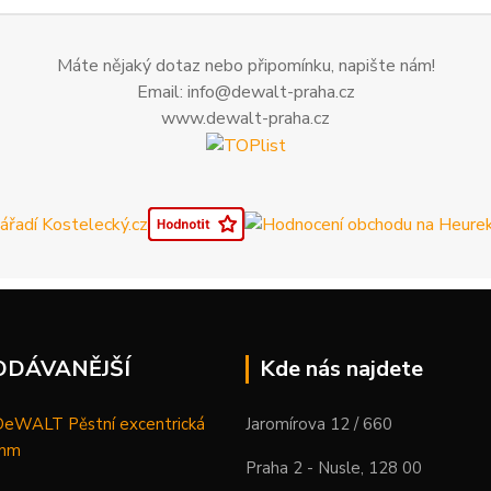
Máte nějaký dotaz nebo připomínku, napište nám!
Email: info@dewalt-praha.cz
www.dewalt-praha.cz
ODÁVANĚJŠÍ
Kde nás najdete
WALT Pěstní excentrická
Jaromírova 12 / 660
 mm
Praha 2 - Nusle, 128 00