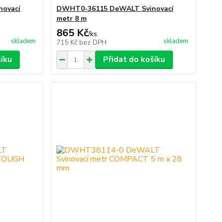
ovací
DWHT0-36115 DeWALT Svinovací
metr 8 m
865 Kč
/
ks
skladem
skladem
715 Kč
bez DPH
šíku
Přidat do košíku