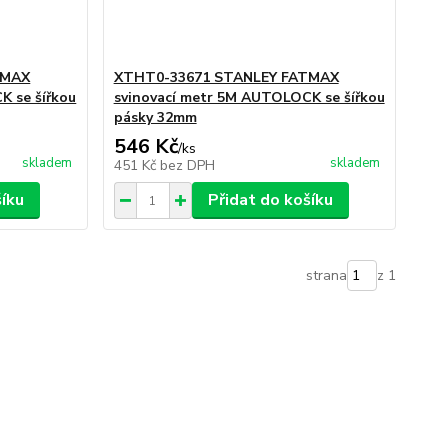
TMAX
XTHT0-33671 STANLEY FATMAX
K se šířkou
svinovací metr 5M AUTOLOCK se šířkou
pásky 32mm
546 Kč
/
ks
skladem
skladem
451 Kč
bez DPH
šíku
Přidat do košíku
strana
z 1