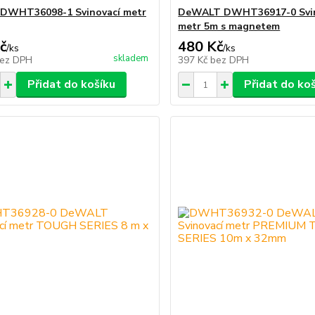
 DWHT36098-1 Svinovací metr
DeWALT DWHT36917-0 Svin
metr 5m s magnetem
č
480 Kč
/
ks
/
ks
skladem
ez DPH
397 Kč
bez DPH
Přidat do košíku
Přidat do ko