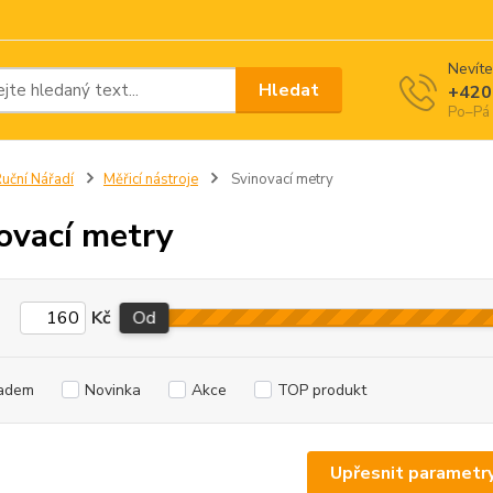
Nevíte
Hledat
+420
Po–Pá 
uční Nářadí
Měřicí nástroje
Svinovací metry
ovací metry
Kč
Od
adem
Novinka
Akce
TOP produkt
Upřesnit parametr