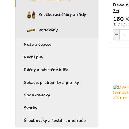
Dewalt
3m
Značkovací šňůry a křídy
160 K
132 Kč
b
Vodováhy
Nože a čepele
Ruční pily
Ráčny a nástrčné klíče
Sekáče, průbojníky a pilníky
Sponkovačky
Svorky
Šroubováky a šestihranné klíče