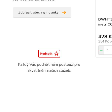
Zobrazit všechny novinky
DWHT38
metr C
428 K
354 Kč
b
Každý Váš podnět nám poslouží pro
zkvalitnění našich služeb.