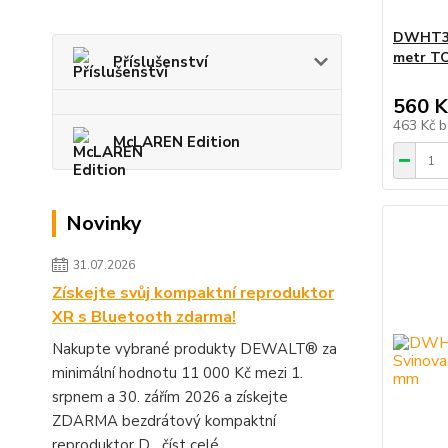
DWHT36
metr T
Příslušenství
560 K
463 Kč
b
McLAREN Edition
Novinky
31.07.2026
Získejte svůj kompaktní reproduktor
XR s Bluetooth zdarma!
Nakupte vybrané produkty DEWALT® za
minimální hodnotu 11 000 Kč mezi 1.
srpnem a 30. zářím 2026 a získejte
ZDARMA bezdrátový kompaktní
reproduktor D...
číst celé