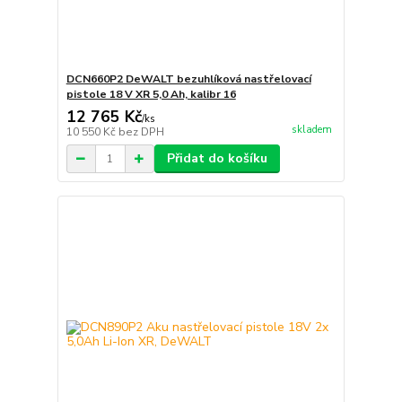
DCN660P2 DeWALT bezuhlíková nastřelovací
pistole 18 V XR 5,0 Ah, kalibr 16
12 765 Kč
/
ks
skladem
10 550 Kč
bez DPH
Přidat do košíku