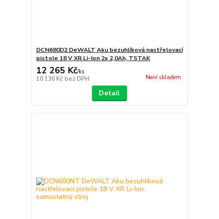
DCN680D2 DeWALT Aku bezuhlíková nastřelovací
pistole 18 V XR Li-Ion 2x 2,0Ah, TSTAK
12 265 Kč
/
ks
Není skladem
10 136 Kč
bez DPH
Detail