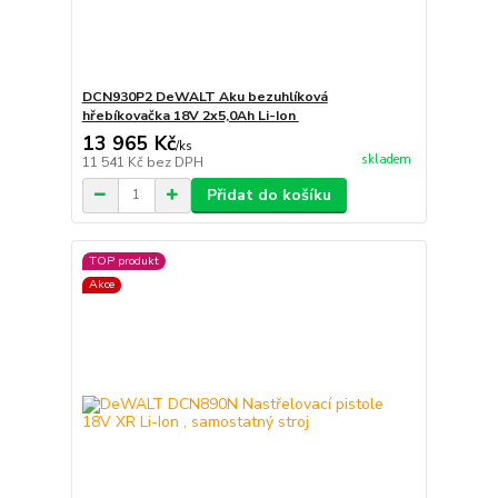
DCN930P2 DeWALT Aku bezuhlíková
hřebíkovačka 18V 2x5,0Ah Li-Ion
13 965 Kč
/
ks
skladem
11 541 Kč
bez DPH
Přidat do košíku
TOP produkt
Akce