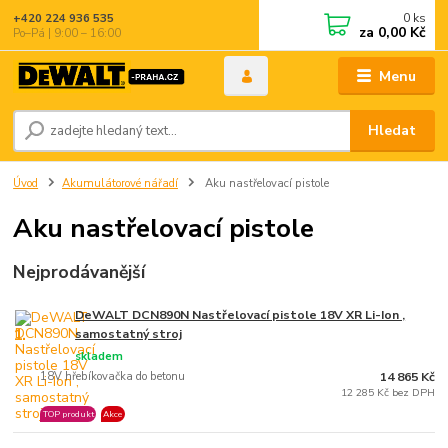
0
ks
+420 224 936 535
za
0,00 Kč
Po–Pá | 9:00 – 16:00
Menu
Hledat
Úvod
Akumulátorové nářadí
Aku nastřelovací pistole
Aku nastřelovací pistole
Nejprodávanější
DeWALT DCN890N Nastřelovací pistole 18V XR Li-Ion ,
1.
samostatný stroj
skladem
18V hřebíkovačka do betonu
14 865 Kč
12 285 Kč bez DPH
TOP produkt
Akce