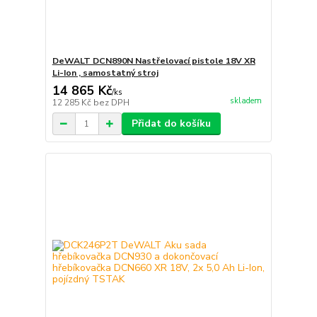
DeWALT DCN890N Nastřelovací pistole 18V XR
Li-Ion , samostatný stroj
14 865 Kč
/
ks
skladem
12 285 Kč
bez DPH
Přidat do košíku