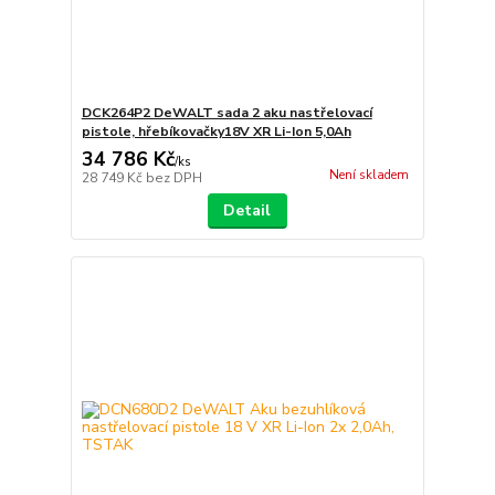
DCK264P2 DeWALT sada 2 aku nastřelovací
pistole, hřebíkovačky18V XR Li-Ion 5,0Ah
34 786 Kč
/
ks
Není skladem
28 749 Kč
bez DPH
Detail