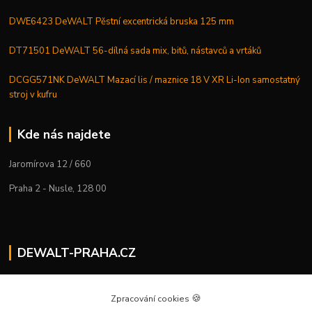
DWE6423 DeWALT Pěstní excentrická bruska 125 mm
DT71501 DeWALT 56-dílná sada mix, bitů, nástavců a vrtáků
DCGG571NK DeWALT Mazací lis / maznice 18 V XR Li-Ion samostatný
stroj v kufru
Kde nás najdete
Jaromírova 12 / 660
Praha 2 - Nusle, 128 00
DEWALT-PRAHA.CZ
Kostelecký M.
+420 224 936 535
🍪
Zpracování cookies
Po–Pá | 9:00 – 16:00