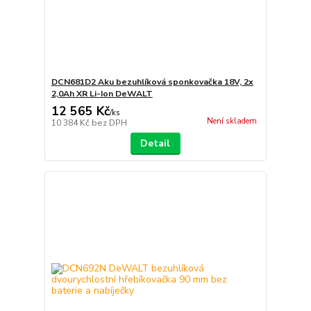
DCN681D2 Aku bezuhlíková sponkovačka 18V, 2x
2,0Ah XR Li-Ion DeWALT
12 565 Kč
/
ks
Není skladem
10 384 Kč
bez DPH
Detail