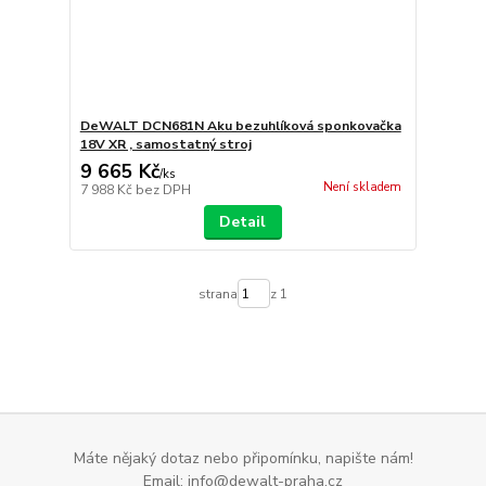
DeWALT DCN681N Aku bezuhlíková sponkovačka
18V XR , samostatný stroj
9 665 Kč
/
ks
Není skladem
7 988 Kč
bez DPH
Detail
strana
z 1
Máte nějaký dotaz nebo připomínku, napište nám!
Email: info@dewalt-praha.cz