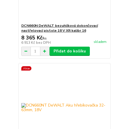
DCN660N DeWALT bezuhlíková dokončovací
nastřelovací pistole 18 V XR kalibr 16
8 365 Kč
/
ks
skladem
6 913 Kč
bez DPH
Přidat do košíku
Akce