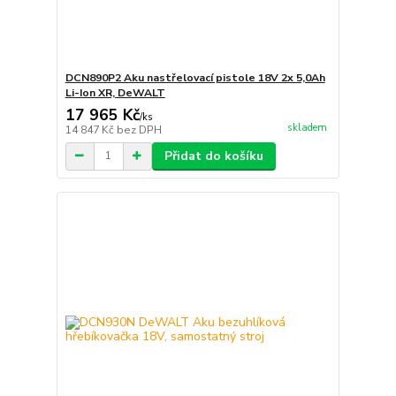
DCN890P2 Aku nastřelovací pistole 18V 2x 5,0Ah
Li-Ion XR, DeWALT
17 965 Kč
/
ks
skladem
14 847 Kč
bez DPH
Přidat do košíku