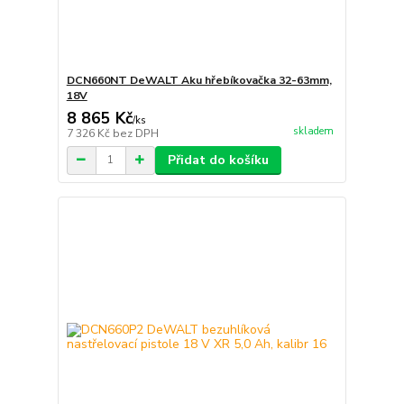
DCN660NT DeWALT Aku hřebíkovačka 32-63mm,
18V
8 865 Kč
/
ks
skladem
7 326 Kč
bez DPH
Přidat do košíku