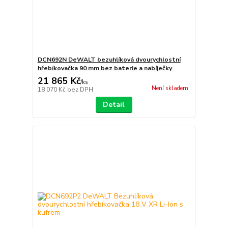
DCN692N DeWALT bezuhlíková dvourychlostní
hřebíkovačka 90 mm bez baterie a nabíječky
21 865 Kč
/
ks
Není skladem
18 070 Kč
bez DPH
Detail