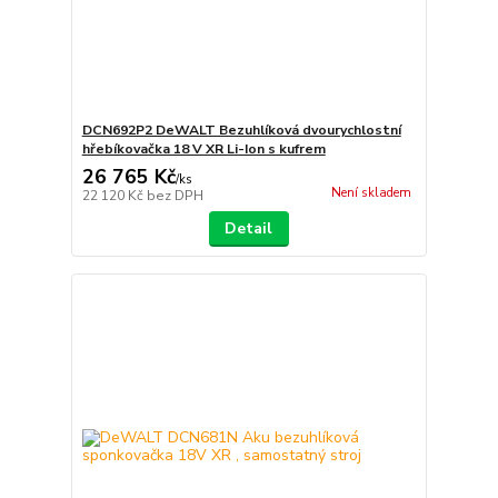
DCN692P2 DeWALT Bezuhlíková dvourychlostní
hřebíkovačka 18 V XR Li-Ion s kufrem
26 765 Kč
/
ks
Není skladem
22 120 Kč
bez DPH
Detail