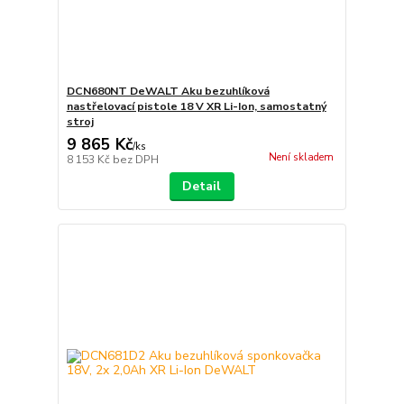
DCN680NT DeWALT Aku bezuhlíková
nastřelovací pistole 18 V XR Li-Ion, samostatný
stroj
9 865 Kč
/
ks
Není skladem
8 153 Kč
bez DPH
Detail