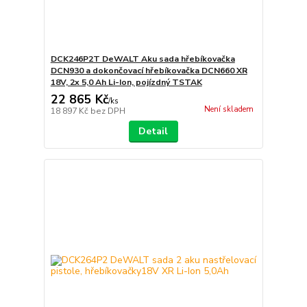
DCK246P2T DeWALT Aku sada hřebíkovačka
DCN930 a dokončovací hřebíkovačka DCN660 XR
18V, 2x 5,0 Ah Li-Ion, pojízdný TSTAK
22 865 Kč
/
ks
Není skladem
18 897 Kč
bez DPH
Detail