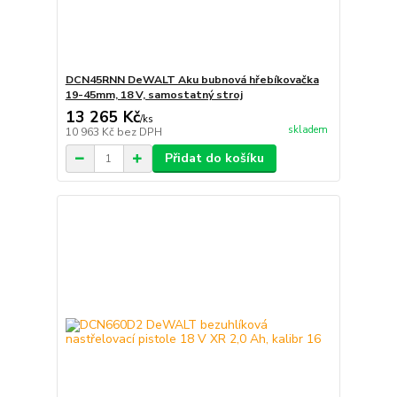
DCN45RNN DeWALT Aku bubnová hřebíkovačka
19-45mm, 18 V, samostatný stroj
13 265 Kč
/
ks
skladem
10 963 Kč
bez DPH
Přidat do košíku