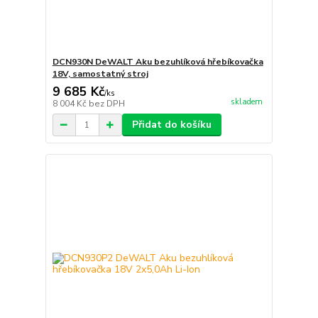
DCN930N DeWALT Aku bezuhlíková hřebíkovačka
18V, samostatný stroj
9 685 Kč
/
ks
skladem
8 004 Kč
bez DPH
Přidat do košíku