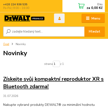
0
ks
+420 224 936 535
za
0,00 Kč
Po–Pá | 9:00 – 16:00
Menu
Hledat
Úvod
Novinky
Novinky
strana
z 1
Získejte svůj kompaktní reproduktor XR s
Bluetooth zdarma!
31.07.2026
Nakupte vybrané produkty DEWALT® za minimální hodnotu