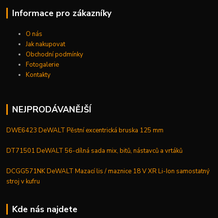
Informace pro zákazníky
O nás
Jak nakupovat
Obchodní podmínky
Fotogalerie
Kontakty
NEJPRODÁVANĚJŠÍ
DWE6423 DeWALT Pěstní excentrická bruska 125 mm
DT71501 DeWALT 56-dílná sada mix, bitů, nástavců a vrtáků
DCGG571NK DeWALT Mazací lis / maznice 18 V XR Li-Ion samostatný
stroj v kufru
Kde nás najdete