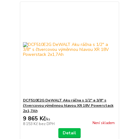
DCF510E2G DeWALT Aku ráčna s 1/2" a 3/8" s
čtvercovou výměnnou hlavou XR 18V Powerstack
2x1,7Ah
9 865 Kč
/
ks
Není skladem
8 153 Kč
bez DPH
Detail