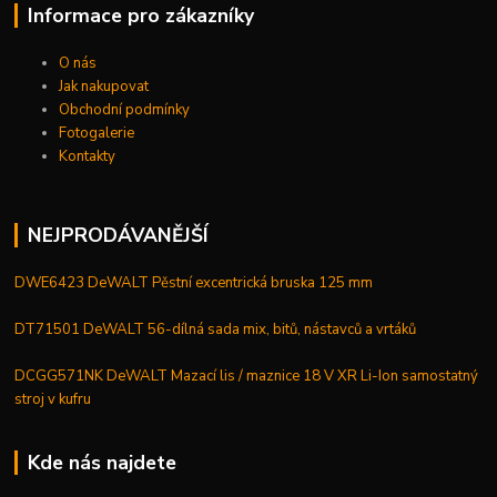
Informace pro zákazníky
O nás
Jak nakupovat
Obchodní podmínky
Fotogalerie
Kontakty
NEJPRODÁVANĚJŠÍ
DWE6423 DeWALT Pěstní excentrická bruska 125 mm
DT71501 DeWALT 56-dílná sada mix, bitů, nástavců a vrtáků
DCGG571NK DeWALT Mazací lis / maznice 18 V XR Li-Ion samostatný
stroj v kufru
Kde nás najdete