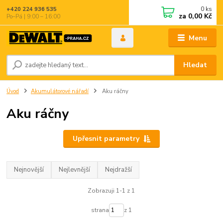
0
ks
+420 224 936 535
za
0,00 Kč
Po–Pá | 9:00 – 16:00
Menu
Hledat
Úvod
Akumulátorové nářadí
Aku ráčny
Aku ráčny
Upřesnit parametry
Nejnovější
Nejlevnější
Nejdražší
Zobrazuji 1-1 z 1
strana
z 1