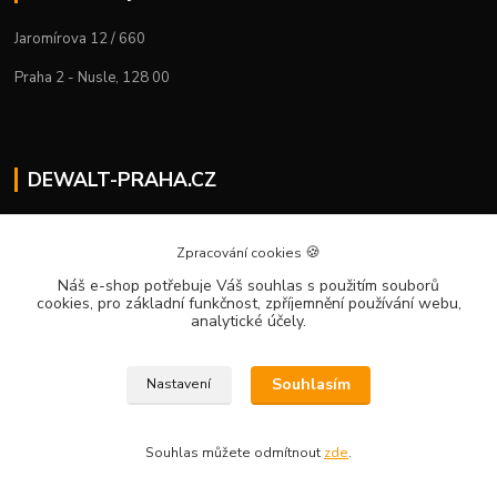
Jaromírova 12 / 660
Praha 2 - Nusle, 128 00
DEWALT-PRAHA.CZ
Kostelecký M.
+420 224 936 535
🍪
Zpracování cookies
Po–Pá | 9:00 – 16:00
Náš e-shop potřebuje Váš souhlas
s použitím souborů
cookies, pro základní funkčnost, zpříjemnění používání webu,
info@dewalt-praha.cz
analytické účely.
Souhlasím
Nastavení
Souhlas můžete odmítnout
zde
.