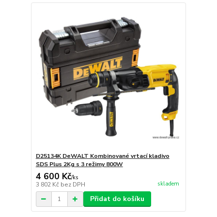
D25134K DeWALT Kombinované vrtací kladivo
SDS Plus 2Kg s 3 režimy 800W
4 600 Kč
/
ks
skladem
3 802 Kč
bez DPH
Přidat do košíku