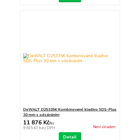
DeWALT D25335K Kombinované kladivo SDS-Plus
30 mm s odsáváním
11 876 Kč
/
ks
Není skladem
9 815 Kč
bez DPH
Detail