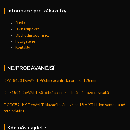
Informace pro zákazníky
O nás
Jak nakupovat
Obchodní podmínky
Fotogalerie
Kontakty
NEJPRODÁVANĚJŠÍ
DWE6423 DeWALT Pěstní excentrická bruska 125 mm
DT71501 DeWALT 56-dílná sada mix, bitů, nástavců a vrtáků
DCGG571NK DeWALT Mazací lis / maznice 18 V XR Li-Ion samostatný
stroj v kufru
Kde nás najdete