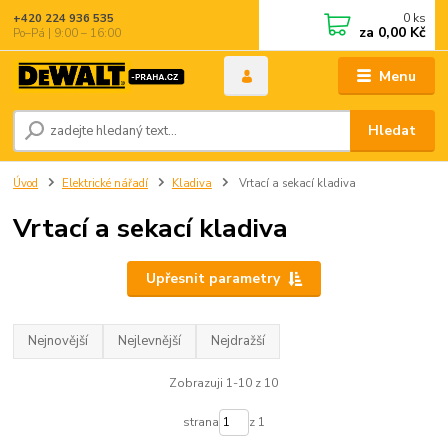
0
ks
+420 224 936 535
za
0,00 Kč
Po–Pá | 9:00 – 16:00
Menu
Hledat
Úvod
Elektrické nářadí
Kladiva
Vrtací a sekací kladiva
Vrtací a sekací kladiva
Upřesnit parametry
Nejnovější
Nejlevnější
Nejdražší
Zobrazuji 1-10 z 10
strana
z 1