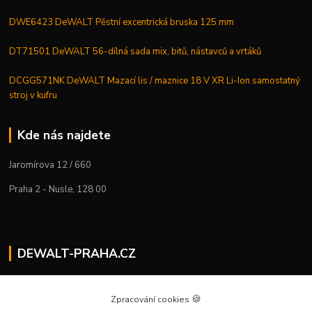
DWE6423 DeWALT Pěstní excentrická bruska 125 mm
DT71501 DeWALT 56-dílná sada mix, bitů, nástavců a vrtáků
DCGG571NK DeWALT Mazací lis / maznice 18 V XR Li-Ion samostatný
stroj v kufru
Kde nás najdete
Jaromírova 12 / 660
Praha 2 - Nusle, 128 00
DEWALT-PRAHA.CZ
Kostelecký M.
+420 224 936 535
🍪
Zpracování cookies
Po–Pá | 9:00 – 16:00