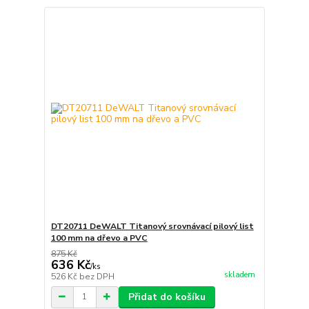
DT20711 DeWALT Titanový srovnávací pilový list
100 mm na dřevo a PVC
875 Kč
636 Kč
/
ks
skladem
526 Kč
bez DPH
Přidat do košíku