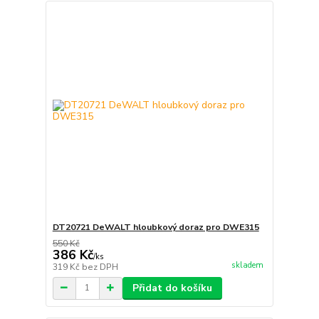
DT20721 DeWALT hloubkový doraz pro DWE315
550 Kč
386 Kč
/
ks
skladem
319 Kč
bez DPH
Přidat do košíku