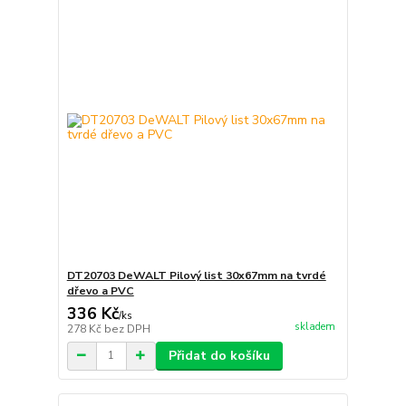
DT20703 DeWALT Pilový list 30x67mm na tvrdé
dřevo a PVC
336 Kč
/
ks
skladem
278 Kč
bez DPH
Přidat do košíku