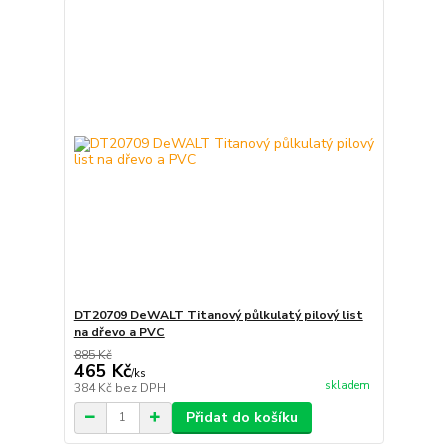
DT20709 DeWALT Titanový půlkulatý pilový list
na dřevo a PVC
885 Kč
465 Kč
/
ks
skladem
384 Kč
bez DPH
Přidat do košíku