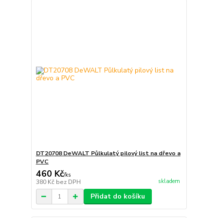
DT20708 DeWALT Půlkulatý pilový list na dřevo a
PVC
460 Kč
/
ks
skladem
380 Kč
bez DPH
Přidat do košíku