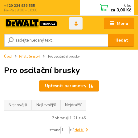
0
ks
+420 224 936 535
za
0,00 Kč
Po–Pá | 9:00 – 16:00
Menu
Hledat
Úvod
Příslušenství
Pro oscilační brusky
Pro oscilační brusky
Upřesnit parametry
Nejnovější
Nejlevnější
Nejdražší
Zobrazuji 1-21 z 46
strana
z 3
další