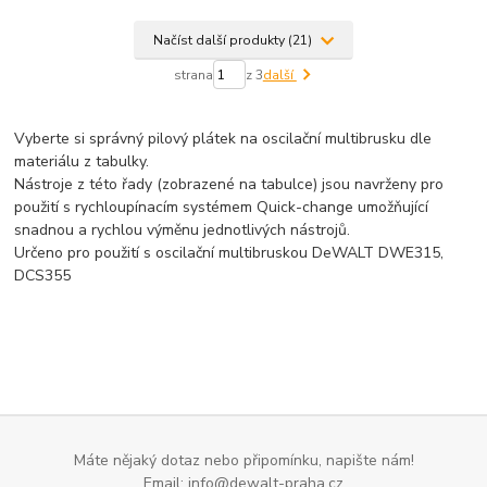
Načíst další produkty (21)
strana
z 3
další
Vyberte si správný pilový plátek na oscilační multibrusku dle
materiálu z tabulky.
Nástroje z této řady (zobrazené na tabulce) jsou navrženy pro
použití s rychloupínacím systémem Quick-change umožňující
snadnou a rychlou výměnu jednotlivých nástrojů.
Určeno pro použití s oscilační multibruskou DeWALT DWE315,
DCS355
Máte nějaký dotaz nebo připomínku, napište nám!
Email: info@dewalt-praha.cz