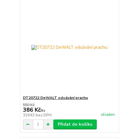
DT20722 DeWALT odsávání prachu
550 Kč
386 Kč
/
ks
skladem
319 Kč
bez DPH
Přidat do košíku