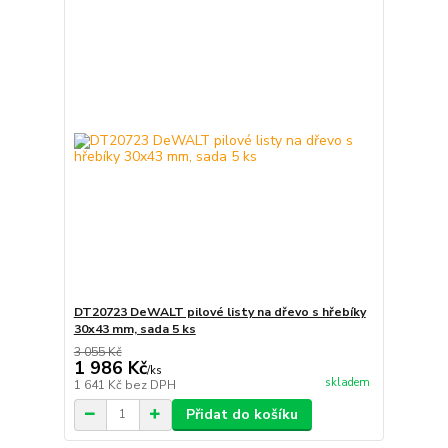
DT20723 DeWALT pilové listy na dřevo s hřebíky
30x43 mm, sada 5 ks
3 055 Kč
1 986 Kč
/
ks
skladem
1 641 Kč
bez DPH
Přidat do košíku