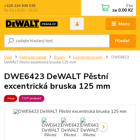
0
ks
+420 224 936 535
za
0,00 Kč
Po–Pá | 9:00 – 16:00
Menu
Hledat
Úvod
Elektrické nářadí
Brusky
Excentrické brusky
DWE6423
DeWALT Pěstní excentrická bruska 125 mm
DWE6423 DeWALT Pěstní
excentrická bruska 125 mm
Akce
TOP produkt