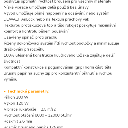
poskytují optimální rychlost broušení pro všechny materiály
Nízké vibrace umožňuje delší použití bez únavy
Vývod umožňuje přímé napojení na odsávání, nebo systém
DEWALT AirLock nebo na textilní prachový vak
Texturou protiskluzová top a tělo rukojeť poskytuje maximální
komfort a kontrolu během používání
Uzavřený spínač, proti prachu
Řízený dokončovací systém řídí rychlost podložky a minimalizuje
drážkování při rozběhu
100% utěsněná konstrukce kuličkového ložiska zajišťuje delší
životnost
Kompaktní konstrukce s pogumováním (grip) horní části těla
Brusný papír na suchý zip pro konzistentní přilnutí a rychlou
výměnu
• Technické parametry:
Příkon 280 W
Výkon 120 W
Vibrace ruka/paže 2.5 m/s2
Rychlost otáčení 8000 - 12000 ot./min
Rozkmit 2,6 mm
Rozměr brusného papíru 125 mm