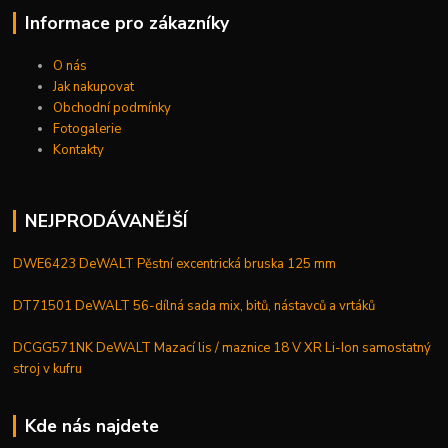
Informace pro zákazníky
O nás
Jak nakupovat
Obchodní podmínky
Fotogalerie
Kontakty
NEJPRODÁVANĚJŠÍ
DWE6423 DeWALT Pěstní excentrická bruska 125 mm
DT71501 DeWALT 56-dílná sada mix, bitů, nástavců a vrtáků
DCGG571NK DeWALT Mazací lis / maznice 18 V XR Li-Ion samostatný
stroj v kufru
Kde nás najdete