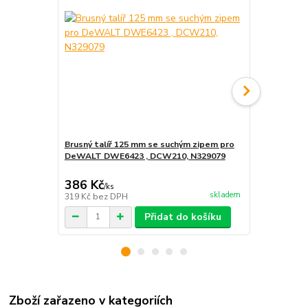
Brusný talíř 125 mm se suchým zipem pro
N273733 DeW
DeWALT DWE6423 , DCW210, N329079
pro brusky
DCW210
386 Kč
265 Kč
/
ks
/
ks
skladem
319 Kč
bez DPH
219 Kč
bez 
Přidat do košíku
Zboží zařazeno v kategoriích