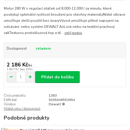
Motor 280 W s regulací otáček od 8,000-12,000 / za minutu, které
poskytují optimální rychlost broušení pro všechny materiályNízké vibrace
umožňuje delší použití bez únavyVývod umožňuje přímé napojení na
odsávání, nebo systém DEWALT AirLock nebo na textilní prachový
vakTexturou protiskluzová top a tě...
celý popis
Dostupnost
skladem
2 186 Kč
/
ks
1 807 Kč
bez DPH
Přidat do košíku
Číslo produktu:
1383
EAN kód:
5035048553954
Výrobce:
Dewalt ®
Hlídat cenu / dostupnost
Podobné produkty