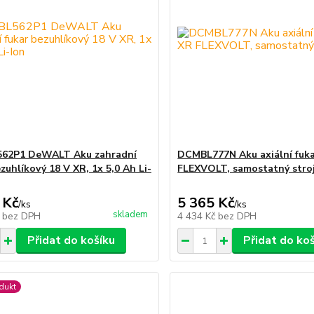
62P1 DeWALT Aku zahradní
DCMBL777N Aku axiální fuk
zuhlíkový 18 V XR, 1x 5,0 Ah Li-
FLEXVOLT, samostatný stro
 Kč
5 365 Kč
/
ks
/
ks
skladem
č
bez DPH
4 434 Kč
bez DPH
Přidat do košíku
Přidat do ko
dukt