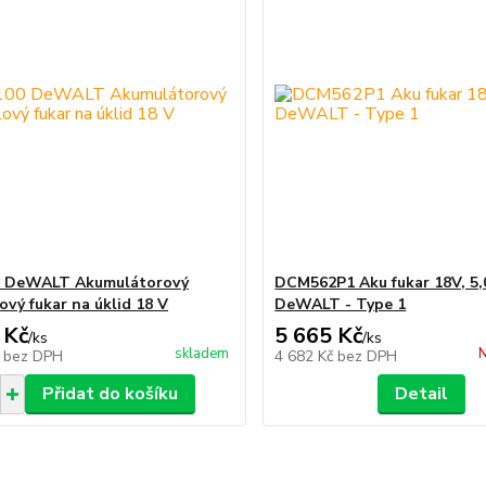
 DeWALT Akumulátorový
DCM562P1 Aku fukar 18V, 5,
ový fukar na úklid 18 V
DeWALT - Type 1
 Kč
5 665 Kč
/
ks
/
ks
skladem
N
č
bez DPH
4 682 Kč
bez DPH
Přidat do košíku
Detail