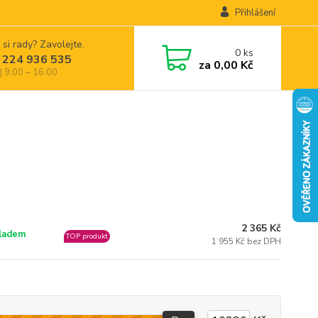
Přihlášení
 si rady? Zavolejte.
0
ks
 224 936 535
za
0,00 Kč
| 9:00 – 16:00
2 365 Kč
ladem
TOP produkt
1 955 Kč bez DPH