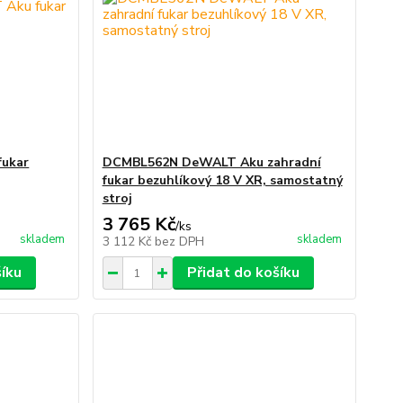
ukar
DCMBL562N DeWALT Aku zahradní
fukar bezuhlíkový 18 V XR, samostatný
stroj
3 765 Kč
/
ks
skladem
skladem
3 112 Kč
bez DPH
šíku
Přidat do košíku