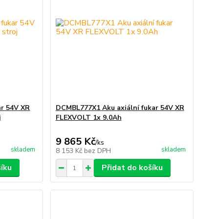
ar 54V XR
DCMBL777X1 Aku axiální fukar 54V XR
j
FLEXVOLT 1x 9.0Ah
9 865 Kč
/
ks
skladem
skladem
8 153 Kč
bez DPH
šíku
Přidat do košíku