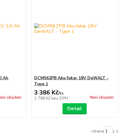
0 Ah
DCM562PB Aku fukar 18V DeWALT -
Type 1
3 386 Kč
/
ks
ení skladem
Není skladem
2 798 Kč
bez DPH
Detail
strana
z 1