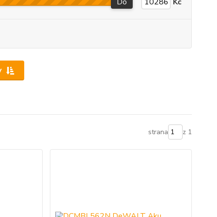
Do
Kč
y
strana
z 1