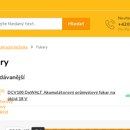
Nevíte
Hledat
+420
Po–Pá 
ahradní technika
Fukary
ry
dávanější
DCV100 DeWALT Akumulátorový průmyslový fukar na
sk
úklid 18 V