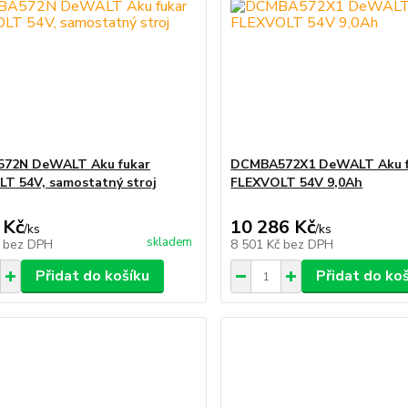
72N DeWALT Aku fukar
DCMBA572X1 DeWALT Aku f
T 54V, samostatný stroj
FLEXVOLT 54V 9,0Ah
 Kč
10 286 Kč
/
ks
/
ks
skladem
č
bez DPH
8 501 Kč
bez DPH
Přidat do košíku
Přidat do ko