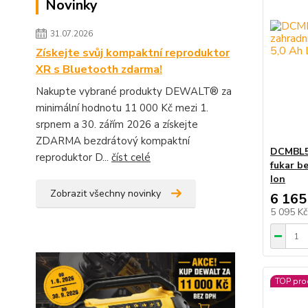
Novinky
31.07.2026
Získejte svůj kompaktní reproduktor
XR s Bluetooth zdarma!
Nakupte vybrané produkty DEWALT® za
minimální hodnotu 11 000 Kč mezi 1.
srpnem a 30. zářím 2026 a získejte
ZDARMA bezdrátový kompaktní
DCMBL5
reproduktor D...
číst celé
fukar be
Ion
Zobrazit všechny novinky
6 165
5 095 K
TOP pro