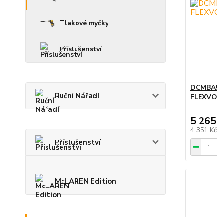
Tlakové myčky
Příslušenství
DCMBA5
Ruční Nářadí
FLEXVOL
5 265
4 351 K
Příslušenství
McLAREN Edition