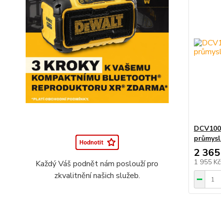
DCV100
průmysl
2 365
1 955 K
Každý Váš podnět nám poslouží pro
zkvalitnění našich služeb.