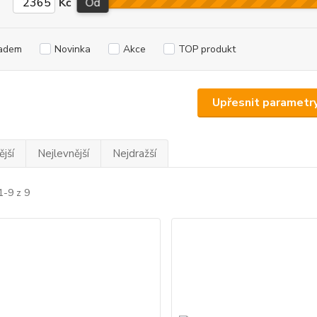
Kč
Od
adem
Novinka
Akce
TOP produkt
Upřesnit parametr
jší
Nejlevnější
Nejdražší
1-9 z 9