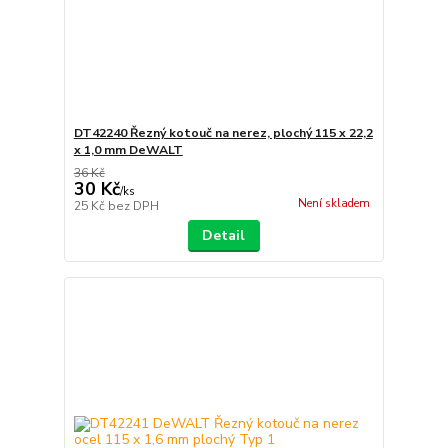
DT42240 Řezný kotouč na nerez, plochý 115 x 22,2
x 1,0 mm DeWALT
36 Kč
30 Kč
/
ks
Není skladem
25 Kč
bez DPH
Detail