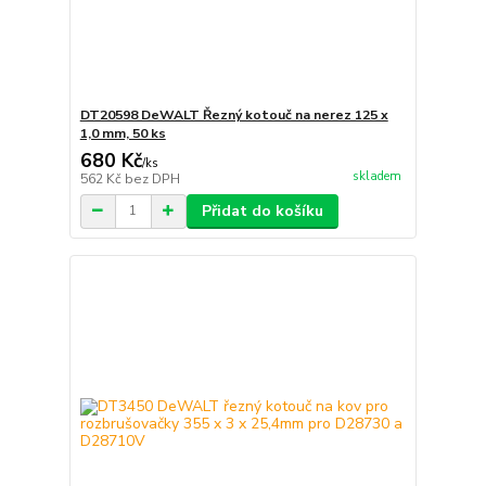
DT20598 DeWALT Řezný kotouč na nerez 125 x
1,0 mm, 50 ks
680 Kč
/
ks
skladem
562 Kč
bez DPH
Přidat do košíku