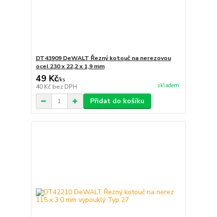
DT43909 DeWALT Řezný kotouč na nerezovou
ocel 230 x 22,2 x 1,9 mm
49 Kč
/
ks
skladem
40 Kč
bez DPH
Přidat do košíku