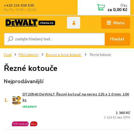
0
ks
+420 224 936 535
za
0,00 Kč
Po–Pá | 9:00 – 16:00
Menu
Hledat
Úvod
Příslušenství
Brusné a řezné kotouče
Řezné kotouče
Řezné kotouče
Nejprodávanější
DT20540 DeWALT Řezný kotouč na nerez 125 x 1,0 mm, 100
1.
ks
skladem
1 360 Kč
1 124 Kč bez DPH
TOP produkt
Akce