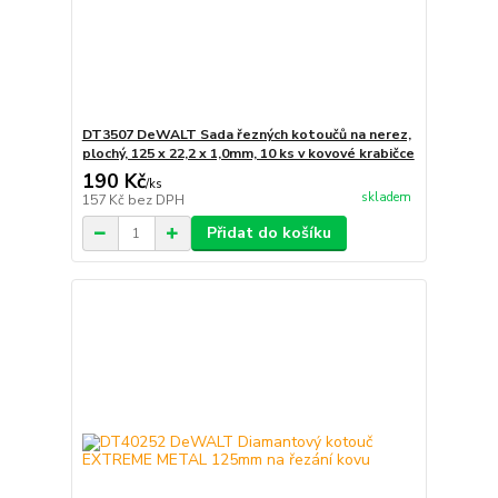
DT3507 DeWALT Sada řezných kotoučů na nerez,
plochý, 125 x 22,2 x 1,0mm, 10 ks v kovové krabičce
190 Kč
/
ks
skladem
157 Kč
bez DPH
Přidat do košíku