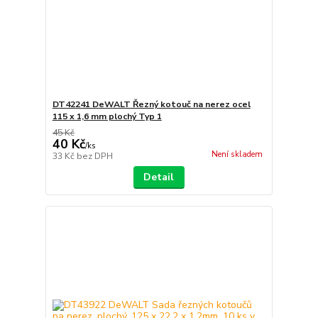
DT42241 DeWALT Řezný kotouč na nerez ocel
115 x 1,6 mm plochý Typ 1
45 Kč
40 Kč
/
ks
Není skladem
33 Kč
bez DPH
Detail