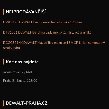
NEJPRODÁVANĚJŠÍ
DWE6423 DeWALT Pěstní excentrická bruska 125 mm
DT71501 DeWALT 56-dílná sada mix, bitů, nástavců a vrtáků
DCGG571NK DeWALT Mazací lis / maznice 18 V XR Li-Ion samostatný
stroj v kufru
Kde nás najdete
Jaromírova 12 / 660
Praha 2 - Nusle, 128 00
DEWALT-PRAHA.CZ