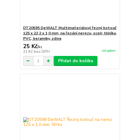
DT20595 DeWALT Multimateriálový řezný kotouč
125 x 22,2 x 1,0 mm, na řezání nerezu, oceli, hliníku,
PVC, keramiky, zdiva
25 Kč
/
ks
skladem
21 Kč
bez DPH
Přidat do košíku