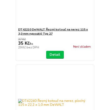
DT42210 DeWALT Řezný kotouč na nerez 115 x
3,0 mm vypouklý Typ 27
37 Kč
35 Kč
/
ks
Není skladem
29 Kč
bez DPH
Detail