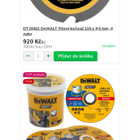
DT20421 DeWALT Pilový kotouč 115 x 9,5 mm, 4
zuby
920 Kč
/
ks
skladem
760 Kč
bez DPH
Přidat do košíku
TOP produkt
Akce