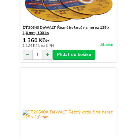
DT20540 DeWALT Řezný kotouč na nerez 125 x
1,0 mm, 100 ks
1 360 Kč
/
ks
skladem
1 124 Kč
bez DPH
Přidat do košíku