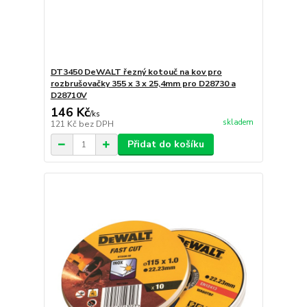
DT3450 DeWALT řezný kotouč na kov pro
rozbrušovačky 355 x 3 x 25,4mm pro D28730 a
D28710V
146 Kč
/
ks
skladem
121 Kč
bez DPH
Přidat do košíku