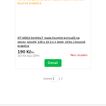
DT43922 DeWALT Sada řezných kotoučů na
nerez, plochý, 125 x 22,2 x 1,2mm, 10 ks v kovové
krabičce
190 Kč
/
ks
Není skladem
157 Kč
bez DPH
Detail
strana
z 1