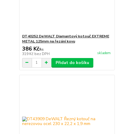
DT40252 DeWALT Diamantový kotouč EXTREME
METAL 125mm na řezání kovu
386 Kč
/
ks
skladem
319 Kč
bez DPH
Přidat do košíku