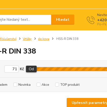
Nevíte
Hledat
+420
Po–Pá 
říslušenství
Vrtáky
do kovu
HSS-R DIN 338
-R DIN 338
Kč
Od
adem
Novinka
Akce
TOP produkt
Upřesnit parametr