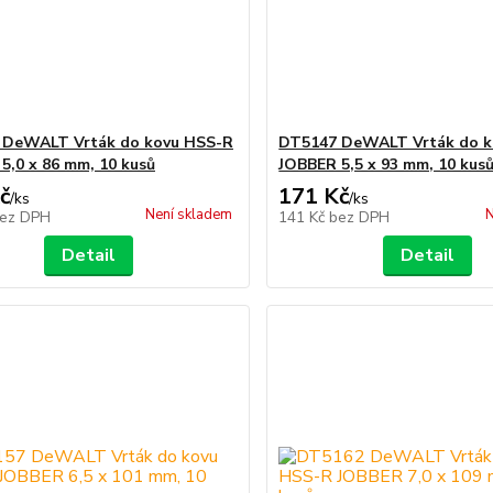
 DeWALT Vrták do kovu HSS-R
DT5147 DeWALT Vrták do k
5,0 x 86 mm, 10 kusů
JOBBER 5,5 x 93 mm, 10 kus
č
171 Kč
/
ks
/
ks
Není skladem
N
ez DPH
141 Kč
bez DPH
Detail
Detail