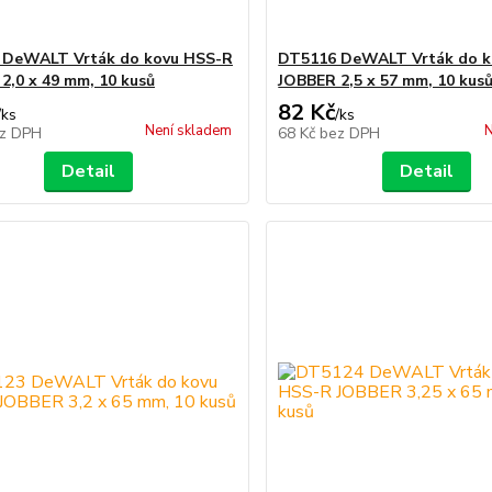
 DeWALT Vrták do kovu HSS-R
DT5116 DeWALT Vrták do k
2,0 x 49 mm, 10 kusů
JOBBER 2,5 x 57 mm, 10 kus
82 Kč
/
ks
/
ks
Není skladem
N
z DPH
68 Kč
bez DPH
Detail
Detail