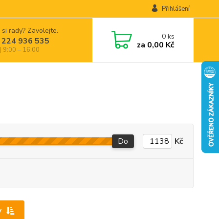
Přihlášení
 si rady? Zavolejte.
0
ks
 224 936 535
za
0,00 Kč
| 9:00 – 16:00
Do
Kč
y