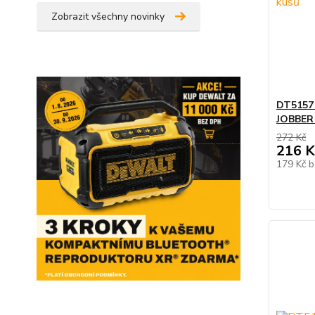
Zobrazit všechny novinky
DT5157
JOBBER 
272 Kč
216 K
179 Kč
b