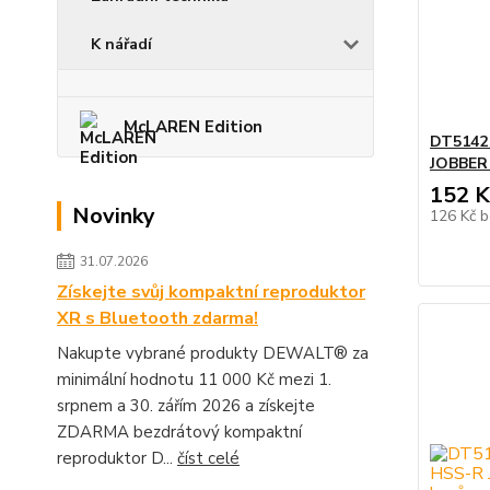
K nářadí
McLAREN Edition
DT5142
JOBBER 
152 K
Novinky
126 Kč
b
31.07.2026
Získejte svůj kompaktní reproduktor
XR s Bluetooth zdarma!
Nakupte vybrané produkty DEWALT® za
minimální hodnotu 11 000 Kč mezi 1.
srpnem a 30. zářím 2026 a získejte
ZDARMA bezdrátový kompaktní
reproduktor D...
číst celé