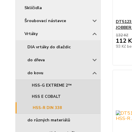
Sklíčidla
Šroubovací nástavce
DT5123
JOBBER 
Vrtáky
132 Kč
112 K
93 Kč
be
DIA vrtáky do dlaždic
do dřeva
do kovu
HSS-G EXTREME 2™
HSS E COBALT
HSS-R DIN 338
do různých materiálů