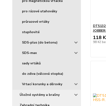
pro magnetickou vrtačku
pro rázové utahováky
průrazové vrtáky
DT5132
JOBBER 
stupňovité
118 K
98 Kč
be
SDS-plus (do betonu)
SDS-max
sady vrtáků
do zdiva (válcová stopka)
Vrtací korunky a děrovky
Úložné systémy a brašny
Zahradní technika