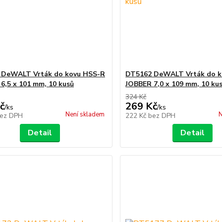
 DeWALT Vrták do kovu HSS-R
DT5162 DeWALT Vrták do k
6,5 x 101 mm, 10 kusů
JOBBER 7,0 x 109 mm, 10 ku
324 Kč
č
269 Kč
/
ks
/
ks
Není skladem
N
ez DPH
222 Kč
bez DPH
Detail
Detail