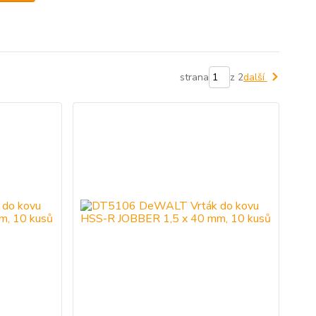
strana
z 2
další