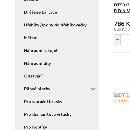
DT5913
R DIN 3
Drátěné kartáče
786 K
Hřebíky /spony do hřebíkovačky
650 Kč
b
Měření
Náhradní rukojeťi
Náhradní díly
Odsávání
Pilové plátky
Pro vibrační brusky
Pro diamantové vrtačky
Pro hoblíky