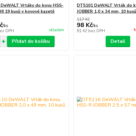
 DeWALT Vrtáky do kovu HSS-
DT5101 DeWALT Vrták do k
38 19 kusů v kovové kazetě
JOBBER 1,0 x 34 mm, 10 kus
117 Kč
č
98 Kč
/
ks
/
ks
skladem
N
ez DPH
81 Kč
bez DPH
Přidat do košíku
Detail