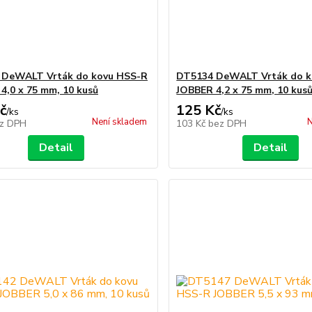
 DeWALT Vrták do kovu HSS-R
DT5134 DeWALT Vrták do k
4,0 x 75 mm, 10 kusů
JOBBER 4,2 x 75 mm, 10 kus
č
125 Kč
/
ks
/
ks
Není skladem
N
z DPH
103 Kč
bez DPH
Detail
Detail