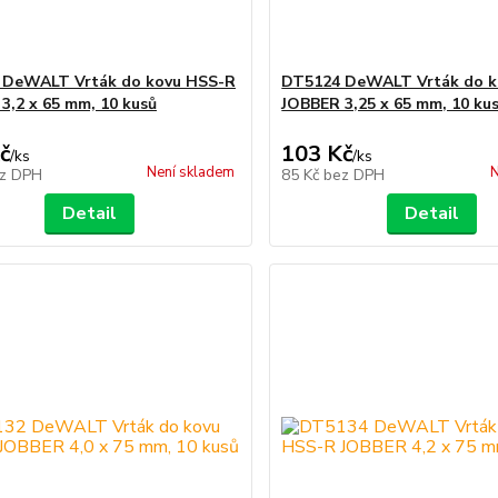
 DeWALT Vrták do kovu HSS-R
DT5124 DeWALT Vrták do k
3,2 x 65 mm, 10 kusů
JOBBER 3,25 x 65 mm, 10 ku
č
103 Kč
/
ks
/
ks
Není skladem
N
z DPH
85 Kč
bez DPH
Detail
Detail