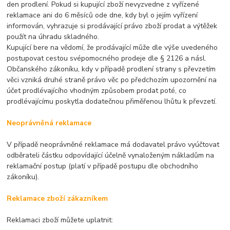
den prodlení. Pokud si kupující zboží nevyzvedne z vyřízené
reklamace ani do 6 měsíců ode dne, kdy byl o jejím vyřízení
informován, vyhrazuje si prodávající právo zboží prodat a výtěžek
použít na úhradu skladného.
Kupující bere na vědomí, že prodávající může dle výše uvedeného
postupovat cestou svépomocného prodeje dle § 2126 a násl.
Občanského zákoníku, kdy v případě prodlení strany s převzetím
věci vzniká druhé straně právo věc po předchozím upozornění na
účet prodlévajícího vhodným způsobem prodat poté, co
prodlévajícímu poskytla dodatečnou přiměřenou lhůtu k převzetí.
Neoprávněná reklamace
V případě neoprávněné reklamace má dodavatel právo vyúčtovat
odběrateli částku odpovídající účelně vynaloženým nákladům na
reklamační postup (platí v případě postupu dle obchodního
zákoníku).
Reklamace zboží zákazníkem
Reklamaci zboží můžete uplatnit: