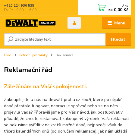
0
ks
+420 224 936 535
za
0,00 Kč
Po–Pá | 9:00 – 16:00
Menu
Hledat
Úvod
Ochodní podmínky
Reklamace
Reklamační řád
Záleží nám na Vaší spokojenosti.
Zakoupili jste u nás na dewalt-praha.cz zboží, které po nějaké
době přestalo fungovat, nepracuje správně nebo se na něm
projevila vada? Připravili jsme pro Vás návod, jak postupovat v
případě, že chcete reklamovat zakoupený výrobek. Vaši reklamaci
se pokusíme vyřídit v nejkratší možné době, nejpozději však do
třiceti kalendářních dnů (od doručení reklamace), jak nám ukládá