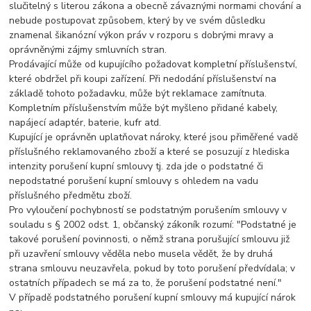
slučitelný s literou zákona a obecně závaznými normami chování a
nebude postupovat způsobem, který by ve svém důsledku
znamenal šikanózní výkon práv v rozporu s dobrými mravy a
oprávněnými zájmy smluvních stran.
Prodávající může od kupujícího požadovat kompletní příslušenství,
které obdržel při koupi zařízení. Při nedodání příslušenství na
základě tohoto požadavku, může být reklamace zamítnuta.
Kompletním příslušenstvím může být myšleno přidané kabely,
napájecí adaptér, baterie, kufr atd.
Kupující je oprávněn uplatňovat nároky, které jsou přiměřené vadě
příslušného reklamovaného zboží a které se posuzují z hlediska
intenzity porušení kupní smlouvy tj. zda jde o podstatné či
nepodstatné porušení kupní smlouvy s ohledem na vadu
příslušného předmětu zboží.
Pro vyloučení pochybností se podstatným porušením smlouvy v
souladu s § 2002 odst. 1, občanský zákoník rozumí: "Podstatné je
takové porušení povinnosti, o němž strana porušující smlouvu již
při uzavření smlouvy věděla nebo musela vědět, že by druhá
strana smlouvu neuzavřela, pokud by toto porušení předvídala; v
ostatních případech se má za to, že porušení podstatné není."
V případě podstatného porušení kupní smlouvy má kupující nárok