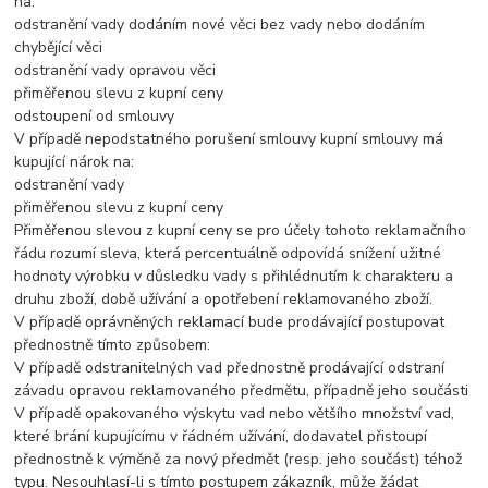
na:
odstranění vady dodáním nové věci bez vady nebo dodáním
chybějící věci
odstranění vady opravou věci
přiměřenou slevu z kupní ceny
odstoupení od smlouvy
V případě nepodstatného porušení smlouvy kupní smlouvy má
kupující nárok na:
odstranění vady
přiměřenou slevu z kupní ceny
Přiměřenou slevou z kupní ceny se pro účely tohoto reklamačního
řádu rozumí sleva, která percentuálně odpovídá snížení užitné
hodnoty výrobku v důsledku vady s přihlédnutím k charakteru a
druhu zboží, době užívání a opotřebení reklamovaného zboží.
V případě oprávněných reklamací bude prodávající postupovat
přednostně tímto způsobem:
V případě odstranitelných vad přednostně prodávající odstraní
závadu opravou reklamovaného předmětu, případně jeho součásti
V případě opakovaného výskytu vad nebo většího množství vad,
které brání kupujícímu v řádném užívání, dodavatel přistoupí
přednostně k výměně za nový předmět (resp. jeho součást) téhož
typu. Nesouhlasí-li s tímto postupem zákazník, může žádat