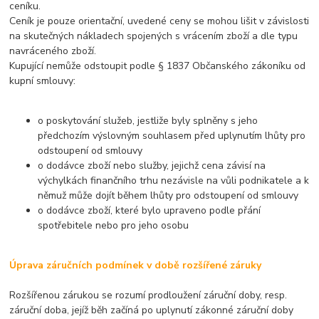
ceníku.
Ceník je pouze orientační, uvedené ceny se mohou lišit v závislosti
na skutečných nákladech spojených s vrácením zboží a dle typu
navráceného zboží.
Kupující nemůže odstoupit podle § 1837 Občanského zákoníku od
kupní smlouvy:
o poskytování služeb, jestliže byly splněny s jeho
předchozím výslovným souhlasem před uplynutím lhůty pro
odstoupení od smlouvy
o dodávce zboží nebo služby, jejichž cena závisí na
výchylkách finančního trhu nezávisle na vůli podnikatele a k
němuž může dojít během lhůty pro odstoupení od smlouvy
o dodávce zboží, které bylo upraveno podle přání
spotřebitele nebo pro jeho osobu
Úprava záručních podmínek v době rozšířené záruky
Rozšířenou zárukou se rozumí prodloužení záruční doby, resp.
záruční doba, jejíž běh začíná po uplynutí zákonné záruční doby