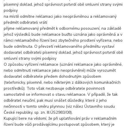
písemný doklad, jehož správnost potvrdí obě smluvní strany svými
podpisy
na místě odmítne reklamaci jako neoprávněnou a reklamovaný
předmět odběrateli vrátí
přijme reklamovaný předmět k odbornému posouzení, na základě
jehož výsledků bude reklamace buďto uznána jako oprávněná a v
rámci reklamačního řízení bez zbytečného prodlení vyřízena, nebo
bude odmítnuta. O převzetí reklamovaného předmětu vystaví
dodavatel odběrateli písemný doklad, jehož správnost potvrdí obě
smluvní strany svými podpisy
O způsobu vyřízení reklamace (uznání reklamace jako oprávněné,
nebo odmítnutí reklamace jako neoprávněné) může vyrozumět
dodavatel odběratele předem dohodnutým způsobem
(telefonicky, písemně, nebo některým z dálkových komunikačních
prostředků). Toto však nezbavuje odběratele povinnosti
samostatně se informovat o stavu reklamace. V případě, že tak
odběratel neučiní, pak musí snášet důsledky, které z jeho
nečinnosti v tomto směru plynnou (viz nález Ústavního soudu
České republiky, sp. zn. III.ÚS2983/08).
Kupující bere na vědomí, že při uplatňování práv v reklamačním
řízení bude vůči prodávajícímu postupovat způsobem, který je