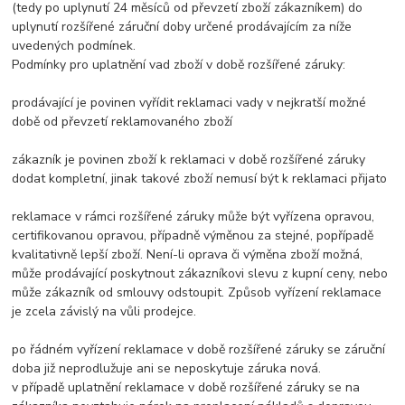
(tedy po uplynutí 24 měsíců od převzetí zboží zákazníkem) do
uplynutí rozšířené záruční doby určené prodávajícím za níže
uvedených podmínek.
Podmínky pro uplatnění vad zboží v době rozšířené záruky:
prodávající je povinen vyřídit reklamaci vady v nejkratší možné
době od převzetí reklamovaného zboží
zákazník je povinen zboží k reklamaci v době rozšířené záruky
dodat kompletní, jinak takové zboží nemusí být k reklamaci přijato
reklamace v rámci rozšířené záruky může být vyřízena opravou,
certifikovanou opravou, případně výměnou za stejné, popřípadě
kvalitativně lepší zboží. Není-li oprava či výměna zboží možná,
může prodávající poskytnout zákazníkovi slevu z kupní ceny, nebo
může zákazník od smlouvy odstoupit. Způsob vyřízení reklamace
je zcela závislý na vůli prodejce.
po řádném vyřízení reklamace v době rozšířené záruky se záruční
doba již neprodlužuje ani se neposkytuje záruka nová.
v případě uplatnění reklamace v době rozšířené záruky se na