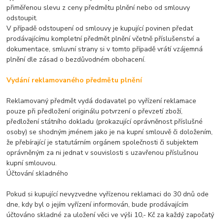
přiměřenou slevu z ceny předmětu plnění nebo od smlouvy
odstoupit.
V případě odstoupení od smlouvy je kupující povinen předat
prodávajícímu kompletní předmět plnění včetně příslušenství a
dokumentace, smluvní strany si v tomto případě vrátí vzájemná
plnění dle zásad o bezdůvodném obohacení.
Vydání reklamovaného předmětu plnění
Reklamovaný předmět vydá dodavatel po vyřízení reklamace
pouze při předložení originálu potvrzení o převzetí zboží,
předložení státního dokladu (prokazující oprávněnost příslušné
osoby) se shodným jménem jako je na kupní smlouvě či doložením,
že přebírající je statutárním orgánem společnosti či subjektem
oprávněným za ni jednat v souvislosti s uzavřenou příslušnou
kupní smlouvou.
Účtování skladného
Pokud si kupující nevyzvedne vyřízenou reklamaci do 30 dnů ode
dne, kdy byl o jejím vyřízení informován, bude prodávajícím
účtováno skladné za uložení věci ve výši 10,- Kč za každý započatý