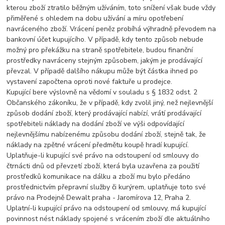
kterou zboží ztratilo běžným užíváním, toto snížení však bude vždy
přiměřené s ohledem na dobu užívání a míru opotřebení
navráceného zboží. Vrácení peněz probíhá výhradně převodem na
bankovní účet kupujícího. V případě, kdy tento způsob nebude
možný pro překážku na straně spotřebitele, budou finanční
prostředky navráceny stejným způsobem, jakým je prodávající
převzal. V případě dalšího nákupu může být částka ihned po
vystavení započtena oproti nové faktuře u prodejce.
Kupující bere výslovně na vědomí v souladu s § 1832 odst. 2
Občanského zákoníku, že v případě, kdy zvolil jiný, než nejlevnější
způsob dodání zboží, který prodávající nabízí, vrátí prodávající
spotřebiteli náklady na dodání zboží ve výši odpovídající
nejlevnějšímu nabízenému způsobu dodání zboží, stejně tak, že
náklady na zpětné vrácení předmětu koupě hradí kupující.
Uplatňuje-li kupující své právo na odstoupení od smlouvy do
čtrnácti dnů od převzetí zboží, která byla uzavřena za použití
prostředků komunikace na dálku a zboží mu bylo předáno
prostřednictvím přepravní služby či kurýrem, uplatňuje toto své
právo na Prodejně Dewalt praha - Jaromírova 12, Praha 2.
Uplatní-li kupující právo na odstoupení od smlouvy, má kupující
povinnost nést náklady spojené s vrácením zboží dle aktuálního