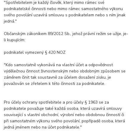
"Spotřebitelem je každý člověk, který mimo rámec své
podnikatelské činnosti nebo mimo rámec samostatného výkonu
svého povolání uzavírá smlouvu s podnikatelem nebo s ním jinak
jedná."
Občanským zákoníkem 89/2012 Sb., jehož právní režim se užije, je-
li kupujícím:
podnikatel vymezený § 420 NOZ
"Kdo samostatně vykonává na vlastní účet a odpovědnost
výdělečnou činnost živnostenským nebo obdobným způsobem se
záměrem činit tak soustavně za účelem dosažení zisku, je
považován se zřetelem k této činnosti za podnikatele.
Pro účely ochrany spotřebitele a pro účely § 1963 se za
podnikatele považuje také každá osoba, která uzavírá smlouvy
související s vlastní obchodní, výrobní nebo obdobnou činností či
při samostatném výkonu svého povolání, popřípadě osoba, která
jedná jménem nebo na účet podnikatele."