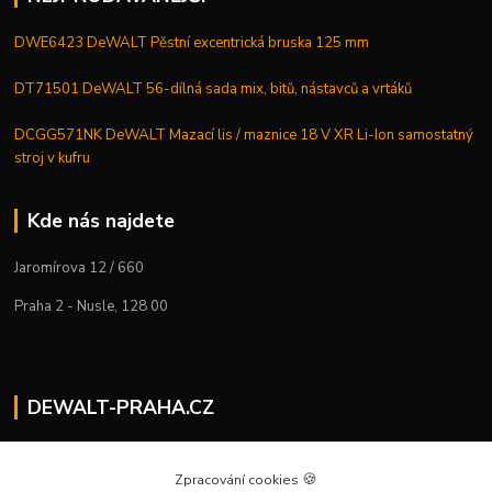
DWE6423 DeWALT Pěstní excentrická bruska 125 mm
DT71501 DeWALT 56-dílná sada mix, bitů, nástavců a vrtáků
DCGG571NK DeWALT Mazací lis / maznice 18 V XR Li-Ion samostatný
stroj v kufru
Kde nás najdete
Jaromírova 12 / 660
Praha 2 - Nusle, 128 00
DEWALT-PRAHA.CZ
Kostelecký M.
+420 224 936 535
🍪
Zpracování cookies