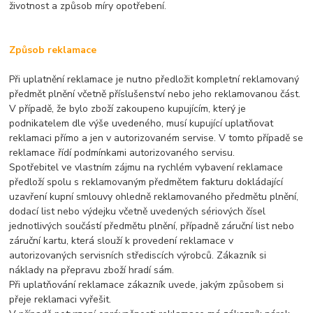
životnost a způsob míry opotřebení.
Způsob reklamace
Při uplatnění reklamace je nutno předložit kompletní reklamovaný
předmět plnění včetně příslušenství nebo jeho reklamovanou část.
V případě, že bylo zboží zakoupeno kupujícím, který je
podnikatelem dle výše uvedeného, musí kupující uplatňovat
reklamaci přímo a jen v autorizovaném servise. V tomto případě se
reklamace řídí podmínkami autorizovaného servisu.
Spotřebitel ve vlastním zájmu na rychlém vybavení reklamace
předloží spolu s reklamovaným předmětem fakturu dokládající
uzavření kupní smlouvy ohledně reklamovaného předmětu plnění,
dodací list nebo výdejku včetně uvedených sériových čísel
jednotlivých součástí předmětu plnění, případně záruční list nebo
záruční kartu, která slouží k provedení reklamace v
autorizovaných servisních střediscích výrobců. Zákazník si
náklady na přepravu zboží hradí sám.
Při uplatňování reklamace zákazník uvede, jakým způsobem si
přeje reklamaci vyřešit.