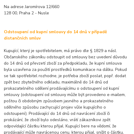
Na adrese Jaromírova 12/660
128 00, Praha 2 - Nusle
Odstoupení od kupní smlouvy do 14 dnů v případě
distančních smluv
Kupující, který je spotřebitelem, má právo dle § 1829 a násl.
Občanského zákoníku odstoupit od smlouvy bez uvedení důvodu
do 14 dnů od převzetí zboží za předpokladu, že kupní smlouva
byla uzavřena za použití prostředků komunikace na dálku. Pokud
se tak spotřebitel rozhodne, je potřeba zboží poslat, popř. dodat
zpět bez zbytečného odkladu, maximálně do 14 dnů od
prokazatelného sdělení prodávajícímu o odstoupení od kupní
smlouvy (odstoupení od smlouvy může být provedeno e-mailem,
poštou či obdobným způsobem jasného a prokazatelného
sdělného způsobu zachycující projev vůle kupujícího o
odstoupení). Prodávající do 14 dnů od navrácení zboží či
prokázání, že zboží bylo odesláno, vrátí zákazníkovi zpět
odpovídající částku kterou přijal. Kupující bere na vědomí, že
prodávající může navrácenou cenu, kterou přijal, snížit o částku,