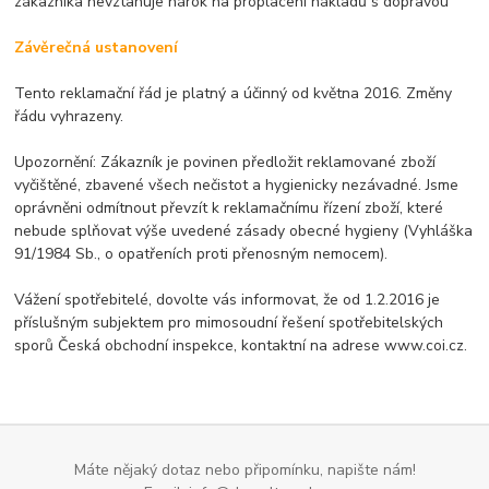
zákazníka nevztahuje nárok na proplacení nákladů s dopravou
Závěrečná ustanovení
Tento reklamační řád je platný a účinný od května 2016. Změny
řádu vyhrazeny.
Upozornění: Zákazník je povinen předložit reklamované zboží
vyčištěné, zbavené všech nečistot a hygienicky nezávadné. Jsme
oprávněni odmítnout převzít k reklamačnímu řízení zboží, které
nebude splňovat výše uvedené zásady obecné hygieny (Vyhláška
91/1984 Sb., o opatřeních proti přenosným nemocem).
Vážení spotřebitelé, dovolte vás informovat, že od 1.2.2016 je
příslušným subjektem pro mimosoudní řešení spotřebitelských
sporů Česká obchodní inspekce, kontaktní na adrese www.coi.cz.
Máte nějaký dotaz nebo připomínku, napište nám!