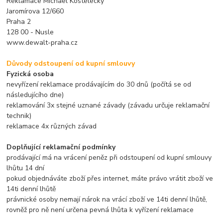
Reklamace Michael Kostelecký
Jaromírova 12/660
Praha 2
128 00 - Nusle
www.dewalt-praha.cz
Důvody odstoupení od kupní smlouvy
Fyzická osoba
nevyřízení reklamace prodávajícím do 30 dnů (počítá se od
následujícího dne)
reklamování 3x stejné uznané závady (závadu určuje reklamační
technik)
reklamace 4x různých závad
Doplňující reklamační podmínky
prodávající má na vrácení peněz při odstoupení od kupní smlouvy
lhůtu 14 dní
pokud objednáváte zboží přes internet, máte právo vrátit zboží ve
14ti denní lhůtě
právnické osoby nemají nárok na vrácí zboží ve 14ti denní lhůtě,
rovněž pro ně není určena pevná lhůta k vyřízení reklamace