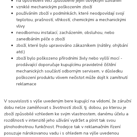
na opotřebení věci způsobené jejím obvyklým užíváním
vzniklé mechanickým poškozením zboží
používáním zboží v podmínkách, které neodpovídají svojí
teplotou, prašností, vlhkostí, chemickými a mechanickými
vlivy
neodbornou instalací, zacházením, obsluhou, nebo
zanedbáním péče o zboží
zboží, které bylo upravováno zákazníkem (nátěry, ohýbání
atd.)
zboží bylo poškozeno přírodními živly nebo vyšší mocí -
prodávající doporučuje kupujícímu pravidelné čištění
mechanických součástí odborným servisem, v důsledku
poškození produktu vlivem nečistot může dojít k zamítnutí
reklamace
V souvislosti s výše uvedeným bere kupující na vědomí, že záruční
dobu nelze zaměňovat s životností zboží, tj. dobou, po kterou je
zboží způsobilé vzhledem ke svým vlastnostem, danému účelu a
rozdílnosti v intenzitě jeho užívání vydržet a plnit tak svou
plnohodnotnou funkčnost. Prodejce tak v reklamačním řízení
posuzuje nárokovanou vadu i s ohledem na výše uvedenou