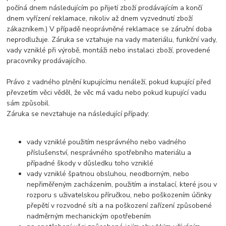
počíná dnem následujícím po přijetí zboží prodávajícím a končí
dnem vyřízení reklamace, nikoliv až dnem vyzvednutí zboží
zákazníkem.) V případě neoprávněné reklamace se záruční doba
neprodlužuje. Záruka se vztahuje na vady materiálu, funkční vady,
vady vzniklé při výrobě, montáži nebo instalaci zboží, provedené
pracovníky prodávajícího.
Právo z vadného plnění kupujícímu nenáleží, pokud kupující před
převzetím věci věděl, že věc má vadu nebo pokud kupující vadu
sám způsobil.
Záruka se nevztahuje na následující případy:
vady vzniklé použitím nesprávného nebo vadného
příslušenství, nesprávného spotřebního materiálu a
případné škody v důsledku toho vzniklé
vady vzniklé špatnou obsluhou, neodborným, nebo
nepřiměřeným zacházením, použitím a instalací, které jsou v
rozporu s uživatelskou příručkou, nebo poškozením účinky
přepětí v rozvodné síti a na poškození zařízení způsobené
nadměrným mechanickým opotřebením