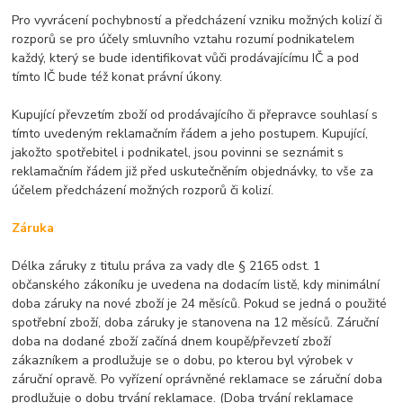
Pro vyvrácení pochybností a předcházení vzniku možných kolizí či
rozporů se pro účely smluvního vztahu rozumí podnikatelem
každý, který se bude identifikovat vůči prodávajícímu IČ a pod
tímto IČ bude též konat právní úkony.
Kupující převzetím zboží od prodávajícího či přepravce souhlasí s
tímto uvedeným reklamačním řádem a jeho postupem. Kupující,
jakožto spotřebitel i podnikatel, jsou povinni se seznámit s
reklamačním řádem již před uskutečněním objednávky, to vše za
účelem předcházení možných rozporů či kolizí.
Záruka
Délka záruky z titulu práva za vady dle § 2165 odst. 1
občanského zákoníku je uvedena na dodacím listě, kdy minimální
doba záruky na nové zboží je 24 měsíců. Pokud se jedná o použité
spotřební zboží, doba záruky je stanovena na 12 měsíců. Záruční
doba na dodané zboží začíná dnem koupě/převzetí zboží
zákazníkem a prodlužuje se o dobu, po kterou byl výrobek v
záruční opravě. Po vyřízení oprávněné reklamace se záruční doba
prodlužuje o dobu trvání reklamace. (Doba trvání reklamace