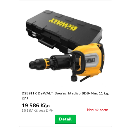
D25911K DeWALT Bourací kladivo SDS-Max 11 kg,
27 J
19 586 Kč
/
ks
Není skladem
16 187 Kč
bez DPH
Detail