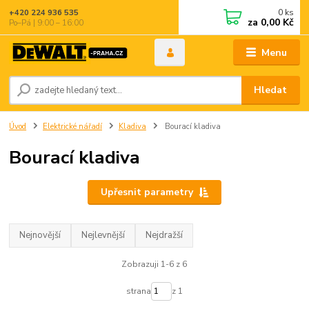
0
ks
+420 224 936 535
za
0,00 Kč
Po–Pá | 9:00 – 16:00
Menu
Hledat
Úvod
Elektrické nářadí
Kladiva
Bourací kladiva
Bourací kladiva
Upřesnit parametry
Nejnovější
Nejlevnější
Nejdražší
Zobrazuji 1-6 z 6
strana
z 1