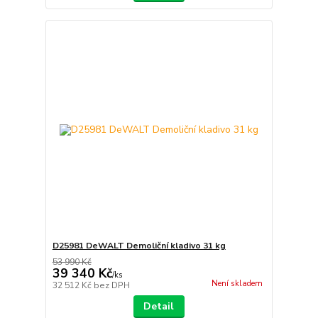
D25981 DeWALT Demoliční kladivo 31 kg
53 990 Kč
39 340 Kč
/
ks
Není skladem
32 512 Kč
bez DPH
Detail