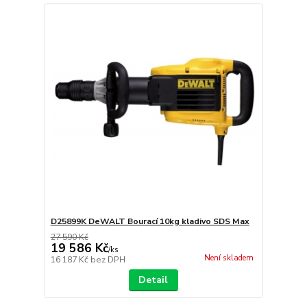
D25899K DeWALT Bourací 10kg kladivo SDS Max
27 590 Kč
19 586 Kč
/
ks
Není skladem
16 187 Kč
bez DPH
Detail