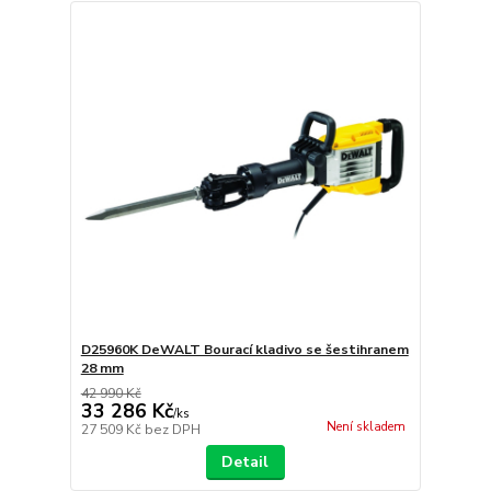
D25960K DeWALT Bourací kladivo se šestihranem
28 mm
42 990 Kč
33 286 Kč
/
ks
Není skladem
27 509 Kč
bez DPH
Detail