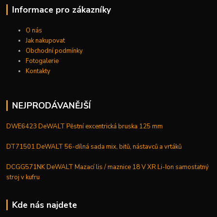
Informace pro zákazníky
O nás
Jak nakupovat
Obchodní podmínky
Fotogalerie
Kontakty
NEJPRODÁVANĚJŠÍ
DWE6423 DeWALT Pěstní excentrická bruska 125 mm
DT71501 DeWALT 56-dílná sada mix, bitů, nástavců a vrtáků
DCGG571NK DeWALT Mazací lis / maznice 18 V XR Li-Ion samostatný
stroj v kufru
Kde nás najdete