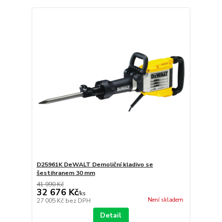
D25961K DeWALT Demoliční kladivo se
šestihranem 30 mm
41 990 Kč
32 676 Kč
/
ks
Není skladem
27 005 Kč
bez DPH
Detail