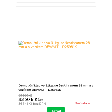
Demoliční kladivo 31kg, se šestihranem 28 mm a s
vozíkem DEWALT - D25981K
59 990 Kč
43 976 Kč
/
ks
Není skladem
36 344 Kč
bez DPH
Detail