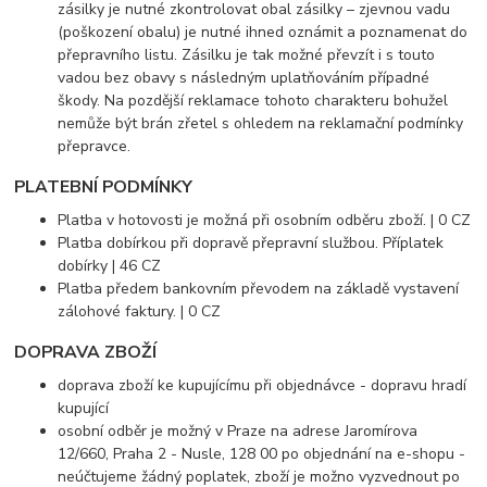
zásilky je nutné zkontrolovat obal zásilky – zjevnou vadu
(poškození obalu) je nutné ihned oznámit a poznamenat do
přepravního listu. Zásilku je tak možné převzít i s touto
vadou bez obavy s následným uplatňováním případné
škody. Na pozdější reklamace tohoto charakteru bohužel
nemůže být brán zřetel s ohledem na reklamační podmínky
přepravce.
PLATEBNÍ PODMÍNKY
Platba v hotovosti je možná při osobním odběru zboží. | 0 CZ
Platba dobírkou při dopravě přepravní službou. Příplatek
dobírky | 46 CZ
Platba předem bankovním převodem na základě vystavení
zálohové faktury. | 0 CZ
DOPRAVA ZBOŽÍ
doprava zboží ke kupujícímu při objednávce - dopravu hradí
kupující
osobní odběr je možný v Praze na adrese Jaromírova
12/660, Praha 2 - Nusle, 128 00 po objednání na e-shopu -
neúčtujeme žádný poplatek, zboží je možno vyzvednout po