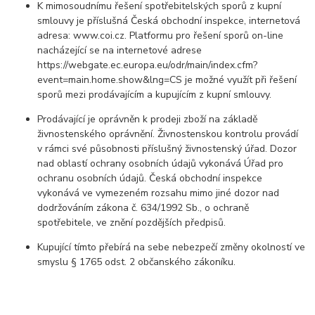
K mimosoudnímu řešení spotřebitelských sporů z kupní
smlouvy je příslušná Česká obchodní inspekce, internetová
adresa:
www.coi.cz. Platformu pro řešení sporů on-line
nacházející se na internetové adrese
https://webgate.ec.europa.eu/odr/main/index.cfm?
event=main.home.show&lng=CS je možné využít při řešení
sporů mezi prodávajícím a kupujícím z kupní smlouvy.
Prodávající je oprávněn k prodeji zboží na základě
živnostenského oprávnění. Živnostenskou kontrolu provádí
v rámci své působnosti příslušný živnostenský úřad. Dozor
nad oblastí ochrany osobních údajů vykonává Úřad pro
ochranu osobních údajů. Česká obchodní inspekce
vykonává ve vymezeném rozsahu mimo jiné dozor nad
dodržováním zákona č. 634/1992 Sb., o ochraně
spotřebitele, ve znění pozdějších předpisů.
Kupující tímto přebírá na sebe nebezpečí změny okolností ve
smyslu § 1765 odst. 2 občanského zákoníku.