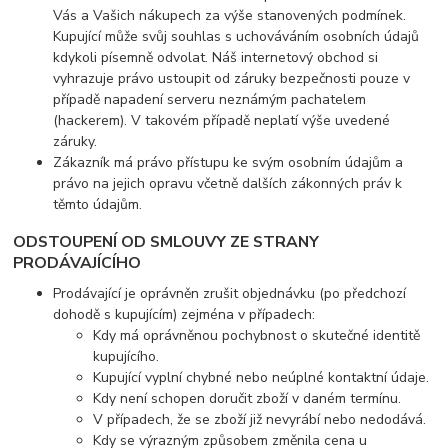
Vás a Vašich nákupech za výše stanovených podmínek.
Kupující může svůj souhlas s uchováváním osobních údajů
kdykoli písemně odvolat. Náš internetový obchod si
vyhrazuje právo ustoupit od záruky bezpečnosti pouze v
případě napadení serveru neznámým pachatelem
(hackerem). V takovém případě neplatí výše uvedené
záruky.
Zákazník má právo přístupu ke svým osobním údajům a
právo na jejich opravu včetně dalších zákonných práv k
těmto údajům.
ODSTOUPENÍ OD SMLOUVY ZE STRANY
PRODÁVAJÍCÍHO
Prodávající je oprávněn zrušit objednávku (po předchozí
dohodě s kupujícím) zejména v případech:
Kdy má oprávněnou pochybnost o skutečné identitě
kupujícího.
Kupující vyplní chybné nebo neúplné kontaktní údaje.
Kdy není schopen doručit zboží v daném termínu.
V případech, že se zboží již nevyrábí nebo nedodává.
Kdy se výrazným způsobem změnila cena u