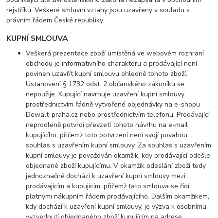
rejstříku. Veškeré smluvní vztahy jsou uzavřeny v souladu s
právním řádem České republiky.
KUPNÍ SMLOUVA
Veškerá prezentace zboží umístěná ve webovém rozhraní
obchodu je informativního charakteru a prodávající není
povinen uzavřít kupní smlouvu ohledně tohoto zboží.
Ustanovení § 1732 odst. 2 občanského zákoníku se
nepoužije. Kupující navrhuje uzavření kupní smlouvy
prostřednictvím řádně vytvořené objednávky na e-shopu
Dewalt-praha.cz nebo prostřednictvím telefonu. Prodávající
neprodleně potvrdí převzetí tohoto návrhu na e-mail
kupujícího, přičemž toto potvrzení není svojí povahou
souhlas s uzavřením kupní smlouvy. Za souhlas s uzavřením
kupní smlouvy je považován okamžik, kdy prodávající odešle
objednané zboží kupujícímu. V okamžik odeslání zboží tedy
jednoznačně dochází k uzavření kupní smlouvy mezi
prodávajícím a kupujícím, přičemž tato smlouva se řídí
platnými nákupním řádem prodávajícího. Dalším okamžikem,
kdy dochází k uzavření kupní smlouvy, je výzva k osobnímu
vyzvednutí objednaného zboží kupujícím na adrese