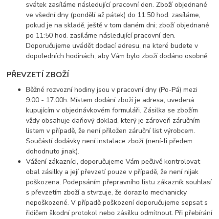
svátek zasíláme následující pracovní den. Zboží objednané
ve všední dny (pondělí až pátek) do 11:50 hod. zasíláme,
pokud je na skladě, ještě v tom daném dni; zboží objednané
po 11:50 hod. zasíláme následující pracovní den.
Doporučujeme uvádět dodací adresu, na které budete v
dopoledních hodinách, aby Vám bylo zboží dodáno osobně.
PŘEVZETÍ ZBOŽÍ
Běžné rozvozní hodiny jsou v pracovní dny (Po-Pá) mezi
9.00 - 17.00h. Místem dodání zboží je adresa, uvedená
kupujícím v objednávkovém formuláři. Zásilka se zbožím
vždy obsahuje daňový doklad, který je zároveň záručním
listem v případě, že není přiložen záruční list výrobcem.
Součástí dodávky není instalace zboží (není-li předem
dohodnuto jinak).
Vážení zákazníci, doporučujeme Vám pečlivě kontrolovat
obal zásilky a její převzetí pouze v případě, že není nijak
poškozena. Podepsáním přepravního listu zákazník souhlasí
s převzetím zboží a stvrzuje, že dorazilo mechanicky
nepoškozené. V případě poškození doporučujeme sepsat s
řidičem škodní protokol nebo zásilku odmítnout. Při přebírání