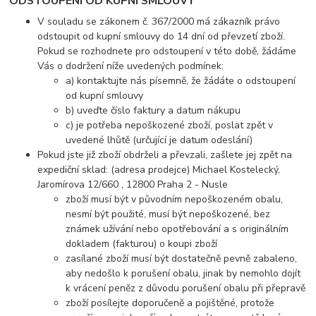
ODSTOUPENÍ OD KUPNÍ SMLOUVY
V souladu se zákonem č. 367/2000 má zákazník právo
odstoupit od kupní smlouvy do 14 dní od převzetí zboží.
Pokud se rozhodnete pro odstoupení v této době, žádáme
Vás o dodržení níže uvedených podmínek:
a) kontaktujte nás písemně, že žádáte o odstoupení
od kupní smlouvy
b) uveďte číslo faktury a datum nákupu
c) je potřeba nepoškozené zboží, poslat zpět v
uvedené lhůtě (určující je datum odeslání)
Pokud jste již zboží obdrželi a převzali, zašlete jej zpět na
expediční sklad: (adresa prodejce) Michael Kostelecký,
Jaromírova 12/660 , 12800 Praha 2 - Nusle
zboží musí být v původním nepoškozeném obalu,
nesmí být použité, musí být nepoškozené, bez
známek užívání nebo opotřebování a s originálním
dokladem (fakturou) o koupi zboží
zasílané zboží musí být dostatečně pevně zabaleno,
aby nedošlo k porušení obalu, jinak by nemohlo dojít
k vrácení peněz z důvodu porušení obalu při přepravě
zboží posílejte doporučeně a pojištěné, protože