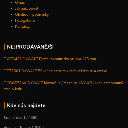
O nás
Jak nakupovat
Obchodní podmínky
Fotogalerie
Kontakty
NEJPRODÁVANĚJŠÍ
DWE6423 DeWALT Pěstní excentrická bruska 125 mm
DT71501 DeWALT 56-dílná sada mix, bitů, nástavců a vrtáků
DCGG571NK DeWALT Mazací lis / maznice 18 V XR Li-Ion samostatný
stroj v kufru
Kde nás najdete
Jaromírova 12 / 660
Praha 2 - Nusle, 128 00