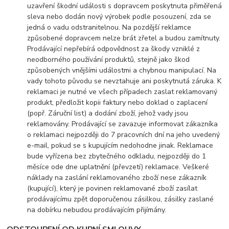
uzavření škodní události s dopravcem poskytnuta přiměřená
sleva nebo dodán nový výrobek podle posouzení, zda se
jedná o vadu odstranitelnou. Na pozdější reklamce
způsobené dopravcem nelze brát zřetel a budou zamítnuty.
Prodávající nepřebírá odpovědnost za škody vzniklé z
neodborného používání produktů, stejně jako škod
způsobených vnějšími událostmi a chybnou manipulací. Na
vady tohoto původu se nevztahuje ani poskytnutá záruka. K
reklamaci je nutné ve všech případech zaslat reklamovaný
produkt, předložit kopii faktury nebo doklad o zaplacení
(popř. Záruční list) a dodání zboží, jehož vady jsou
reklamovány. Prodávající se zavazuje informovat zákazníka
o reklamaci nejpozději do 7 pracovních dní na jeho uvedený
e-mail, pokud se s kupujícím nedohodne jinak. Reklamace
bude vyřízena bez zbytečného odkladu, nejpozději do 1
měsíce ode dne uplatnění (převzetí) reklamace. Veškeré
náklady na zaslání reklamovaného zboží nese zákazník
(kupující), který je povinen reklamované zboží zasílat
prodávajícímu zpět doporučenou zásilkou, zásilky zaslané
na dobírku nebudou prodávajícím přijímány.