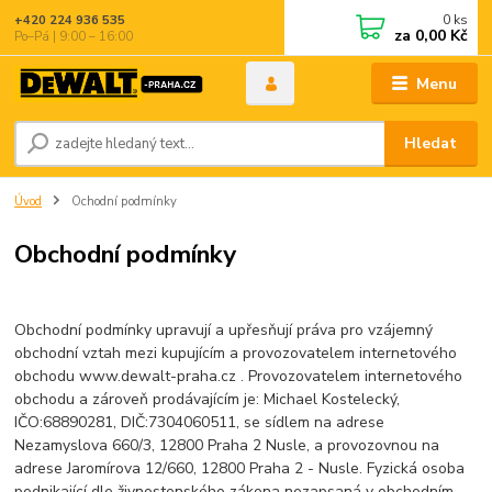
0
ks
+420 224 936 535
za
0,00 Kč
Po–Pá | 9:00 – 16:00
Menu
Hledat
Úvod
Ochodní podmínky
Obchodní podmínky
Obchodní podmínky upravují a upřesňují práva pro vzájemný
obchodní vztah mezi kupujícím a provozovatelem internetového
obchodu www.dewalt-praha.cz . Provozovatelem internetového
obchodu a zároveň prodávajícím je: Michael Kostelecký,
IČO:68890281, DIČ:7304060511, se sídlem na adrese
Nezamyslova 660/3, 12800 Praha 2 Nusle, a provozovnou na
adrese Jaromírova 12/660, 12800 Praha 2 - Nusle. Fyzická osoba
podnikající dle živnostenského zákona nezapsaná v obchodním