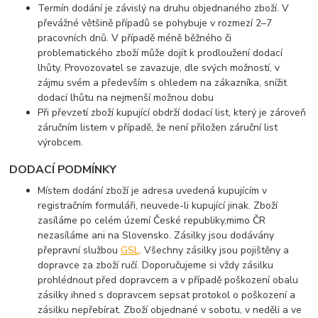
Termín dodání je závislý na druhu objednaného zboží. V
převážné většině případů se pohybuje v rozmezí 2–7
pracovních dnů. V případě méně běžného či
problematického zboží může dojít k prodloužení dodací
lhůty. Provozovatel se zavazuje, dle svých možností, v
zájmu svém a především s ohledem na zákazníka, snížit
dodací lhůtu na nejmenší možnou dobu
Při převzetí zboží kupující obdrží dodací list, který je zároveň
záručním listem v případě, že není přiložen záruční list
výrobcem.
DODACÍ PODMÍNKY
Místem dodání zboží je adresa uvedená kupujícím v
registračním formuláři, neuvede-li kupující jinak. Zboží
zasíláme po celém území České republiky,mimo ČR
nezasíláme ani na Slovensko. Zásilky jsou dodávány
přepravní službou
GSL
. Všechny zásilky jsou pojištěny a
dopravce za zboží ručí. Doporučujeme si vždy zásilku
prohlédnout před dopravcem a v případě poškození obalu
zásilky ihned s dopravcem sepsat protokol o poškození a
zásilku nepřebírat. Zboží objednané v sobotu, v neděli a ve