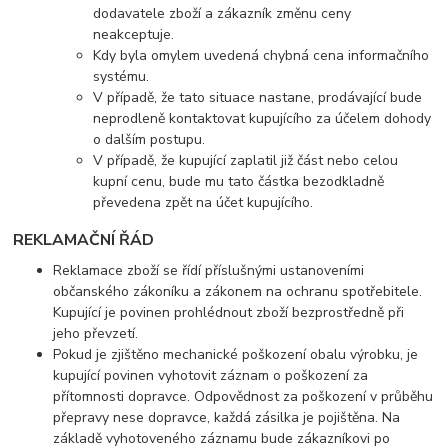
dodavatele zboží a zákazník změnu ceny
neakceptuje.
Kdy byla omylem uvedená chybná cena informačního
systému.
V případě, že tato situace nastane, prodávající bude
neprodleně kontaktovat kupujícího za účelem dohody
o dalším postupu.
V případě, že kupující zaplatil již část nebo celou
kupní cenu, bude mu tato částka bezodkladně
převedena zpět na účet kupujícího.
REKLAMAČNÍ ŘÁD
Reklamace zboží se řídí příslušnými ustanoveními
občanského zákoníku a zákonem na ochranu spotřebitele.
Kupující je povinen prohlédnout zboží bezprostředně při
jeho převzetí.
Pokud je zjištěno mechanické poškození obalu výrobku, je
kupující povinen vyhotovit záznam o poškození za
přítomnosti dopravce. Odpovědnost za poškození v průběhu
přepravy nese dopravce, každá zásilka je pojištěna. Na
základě vyhotoveného záznamu bude zákazníkovi po