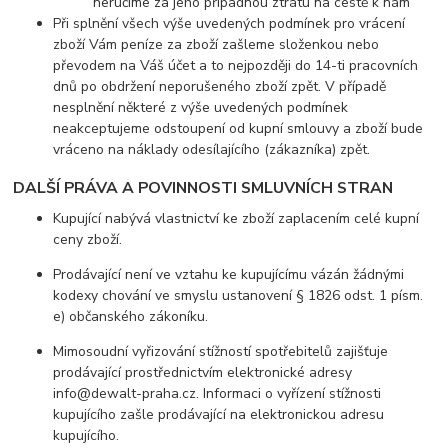
neručíme za jeho případnou ztrátu na cestě k nám
Při splnění všech výše uvedených podmínek pro vrácení
zboží Vám peníze za zboží zašleme složenkou nebo
převodem na Váš účet a to nejpozději do 14-ti pracovních
dnů po obdržení neporušeného zboží zpět. V případě
nesplnění některé z výše uvedených podmínek
neakceptujeme odstoupení od kupní smlouvy a zboží bude
vráceno na náklady odesílajícího (zákazníka) zpět.
DALŠÍ PRÁVA A POVINNOSTI SMLUVNÍCH STRAN
Kupující nabývá vlastnictví ke zboží zaplacením celé kupní
ceny zboží.
Prodávající není ve vztahu ke kupujícímu vázán žádnými
kodexy chování ve smyslu ustanovení § 1826 odst. 1 písm.
e) občanského zákoníku.
Mimosoudní vyřizování stížností spotřebitelů zajišťuje
prodávající prostřednictvím elektronické adresy
info@dewalt-praha.cz. Informaci o vyřízení stížnosti
kupujícího zašle prodávající na elektronickou adresu
kupujícího.