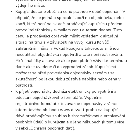
výdejního místa.
Kupující dostane zboží za cenu platnou v době objednání. V
případě, že se jedná o speciální zboží na objednávku, nebo
zboží, které není na skladě, prodávající kupujícímu předem
potvrdí telefonicky / e-mailem cenu a termín dodání. Tuto
cenu je prodávající oprávněn měnit vzhledem k aktuální
situaci na trhu a v závislosti na vývoji kurzu Kč vůči
zahraničním měnám. Pokud kupující s takovouto změnou
nesouhlasí, objednávku nepotvrdí a tato není realizována.
Akční nabídky a slevové akce jsou platné vždy dle termínu u
dané akce uvedené či do vyprodání zásob. Kupující má
možnost se před provedením objednávky seznámit se
skutečností, po jakou dobu zůstává nabídka nebo cena v
platnosti.
K přijetí objednávky dochází elektronicky po vyplnění a
odeslání objednávkového formuláře. Vyplněním
registračního formuláře, či závazné objednávky v rámci
internetového obchodu www.dewalt-praha.cz, kupující
dává prodávajícímu souhlas k shromažďování a archivování
osobních údajů o kupujícím a o jeho nákupech (k tomu více
v sekci „Ochrana osobních dat”).