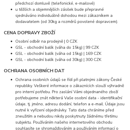
předchozí domluvě (telefonické, e-mailové)
u těžších a objemnějších zásilek bude přepravné
sjednáváno individuálně dohodou mezi zákazníkem a
dodavatelem (od 30kg a rozměrů povolené dopravcem).
CENA DOPRAVY ZBOŽÍ
Osobní odběr na prodejně | 0 CZK
GSL - obchodní balík (váha do 15kg) | 99 CZK
GSL - obchodní balík (váha od 15kg) | 169 CZK
GSL - obchodní balík (váha od 30kg) | 300 CZK
OCHRANA OSOBNÍCH DAT
Ochrana osobních údajů se řídí při platnými zákony České
republiky. Veškeré informace o zákaznících slouží výhradně
pro interní potřebu. Pro zaslání Vámi objednaného zboží
potřebujeme znát některá Vaše osobní data - identifikační
údaje, tj. jméno, adresu dodání, telefon a e-mail. Údaje jsou
nutné k vyřízení objednávky. Tato data chráníme před
zneužitím a nebudou nikdy poskytnuty žádnému třetímu
subjektu. Používáním našeho internetového obchodu
souhlasíte se shromažďováním a používáním informací o