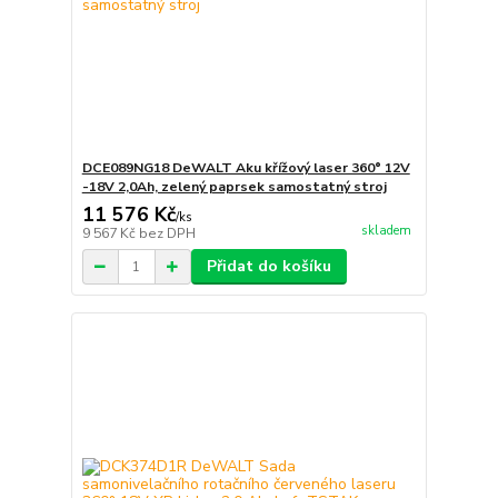
DCE089NG18 DeWALT Aku křížový laser 360° 12V
-18V 2,0Ah, zelený paprsek samostatný stroj
11 576 Kč
/
ks
skladem
9 567 Kč
bez DPH
Přidat do košíku