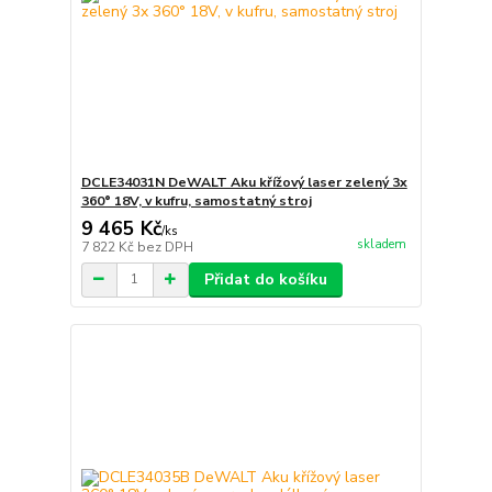
DCLE34031N DeWALT Aku křížový laser zelený 3x
360° 18V, v kufru, samostatný stroj
9 465 Kč
/
ks
skladem
7 822 Kč
bez DPH
Přidat do košíku