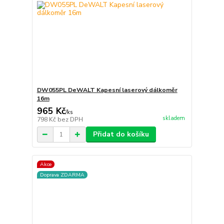
DW055PL DeWALT Kapesní laserový dálkoměr
16m
965 Kč
/
ks
skladem
798 Kč
bez DPH
Přidat do košíku
Akce
Doprava ZDARMA