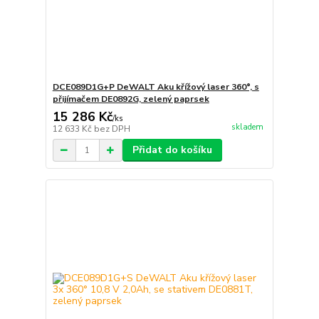
DCE089D1G+P DeWALT Aku křížový laser 360°, s
přijímačem DE0892G, zelený paprsek
15 286 Kč
/
ks
skladem
12 633 Kč
bez DPH
Přidat do košíku