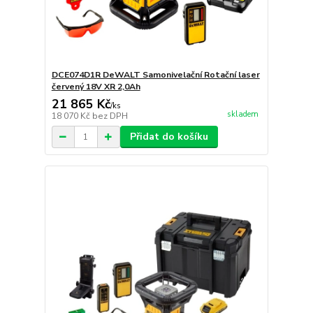
DCE074D1R DeWALT Samonivelační Rotační laser
červený 18V XR 2,0Ah
21 865 Kč
/
ks
skladem
18 070 Kč
bez DPH
Přidat do košíku