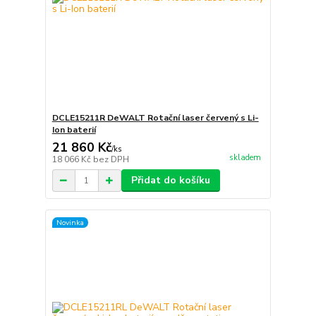
DCLE15211R DeWALT Rotační laser červený s Li-
Ion baterií
21 860 Kč
/
ks
skladem
18 066 Kč
bez DPH
Přidat do košíku
Novinka