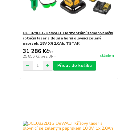
DCE079D1G DeWALT Horizontální samonivelační
rotační laser s dolní a horní olovnicí zelený
paprsek, 18V XR 2,0Ah, TSTAK
31 286 Kč
/
ks
skladem
25 856 Kč
bez DPH
Přidat do košíku