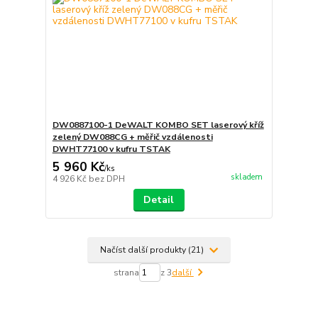
DW0887100-1 DeWALT KOMBO SET laserový kříž
zelený DW088CG + měřič vzdálenosti
DWHT77100 v kufru TSTAK
5 960 Kč
/
ks
skladem
4 926 Kč
bez DPH
Detail
Načíst další produkty (21)
strana
z 3
další