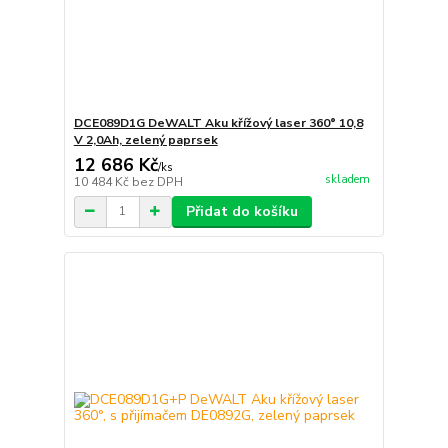
DCE089D1G DeWALT Aku křížový laser 360° 10,8
V 2,0Ah, zelený paprsek
12 686 Kč
/
ks
skladem
10 484 Kč
bez DPH
Přidat do košíku