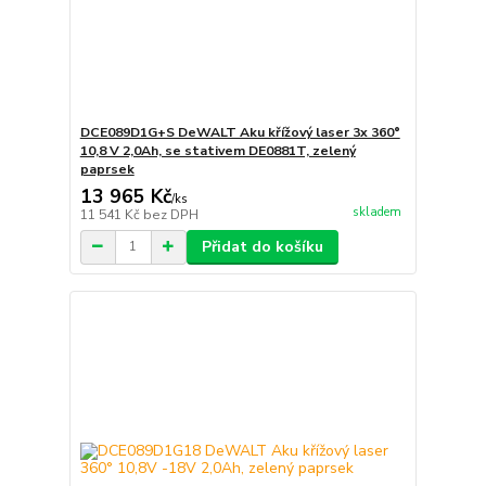
DCE089D1G+S DeWALT Aku křížový laser 3x 360°
10,8 V 2,0Ah, se stativem DE0881T, zelený
paprsek
13 965 Kč
/
ks
skladem
11 541 Kč
bez DPH
Přidat do košíku