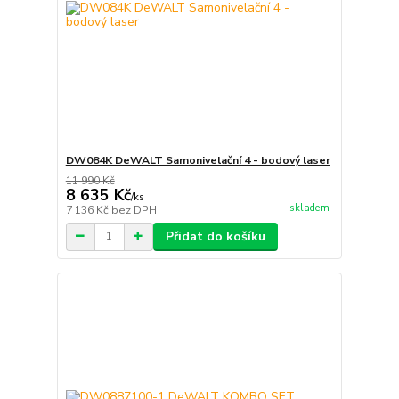
DW084K DeWALT Samonivelační 4 - bodový laser
11 990 Kč
8 635 Kč
/
ks
skladem
7 136 Kč
bez DPH
Přidat do košíku