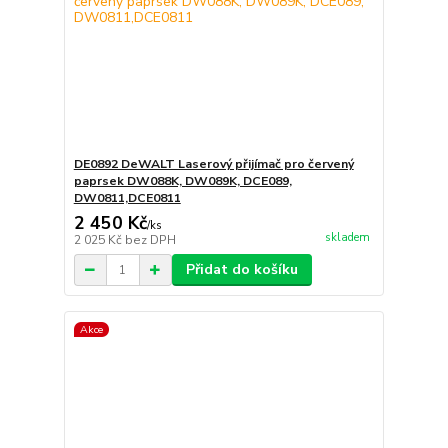
DE0892 DeWALT Laserový přijímač pro červený
paprsek DW088K, DW089K, DCE089,
DW0811,DCE0811
2 450 Kč
/
ks
skladem
2 025 Kč
bez DPH
Přidat do košíku
Akce