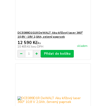
DCE089D1G18 DeWALT Aku křížový laser 360°
10,8V -18V 2,0Ah, zelený paprsek
12 590 Kč
/
ks
skladem
10 405 Kč
bez DPH
Přidat do košíku