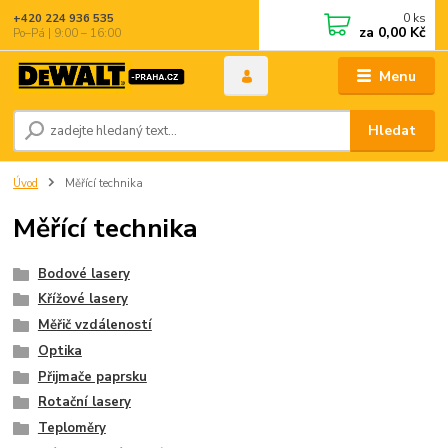
0
ks
+420 224 936 535
za
0,00 Kč
Po–Pá | 9:00 – 16:00
Menu
Hledat
Úvod
Měřící technika
Měřící technika
Bodové lasery
Křížové lasery
Měřič vzdáleností
Optika
Přijmače paprsku
Rotační lasery
Teploměry