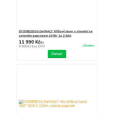
DCE0822D1G DeWALT Křížový laser s olovnicí se
zeleným paprskem 10,8V, 1x 2,0Ah
11 990 Kč
/
ks
skladem
9 909 Kč
bez DPH
Detail