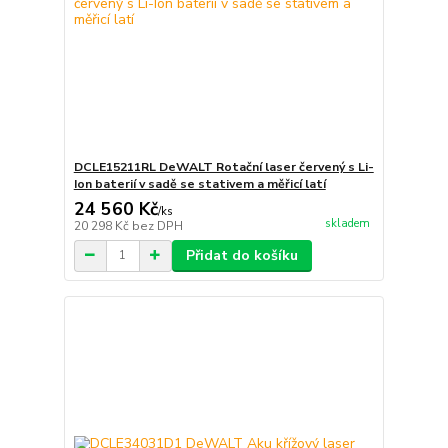
DCLE15211RL DeWALT Rotační laser červený s Li-
Ion baterií v sadě se stativem a měřicí latí
24 560 Kč
/
ks
skladem
20 298 Kč
bez DPH
Přidat do košíku