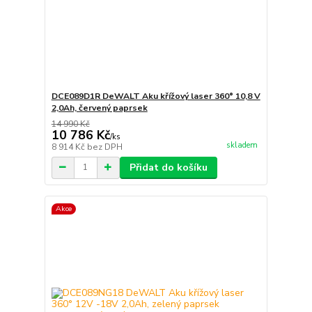
DCE089D1R DeWALT Aku křížový laser 360° 10,8 V
2,0Ah, červený paprsek
14 990 Kč
10 786 Kč
/
ks
skladem
8 914 Kč
bez DPH
Přidat do košíku
Akce