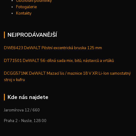
Obchodní podmínky
Fotogalerie
Kontakty
NEJPRODÁVANĚJŠÍ
DWE6423 DeWALT Pěstní excentrická bruska 125 mm
DT71501 DeWALT 56-dílná sada mix, bitů, nástavců a vrtáků
DCGG571NK DeWALT Mazací lis / maznice 18 V XR Li-Ion samostatný
stroj v kufru
Kde nás najdete
Jaromírova 12 / 660
Praha 2 - Nusle, 128 00