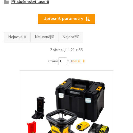
Příslušenství laserů
Upřesnit parametry
Nejnovější
Nejlevnější
Nejdražší
Zobrazuji 1-21 z 56
strana
z 3
další