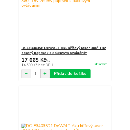
DCLE34035B DeWALT Aku křížový laser 360° 18V
zelený paprsek s dálkovým ovládáním
17 665 Kč
/
ks
skladem
14 599 Kč
bez DPH
Přidat do košíku