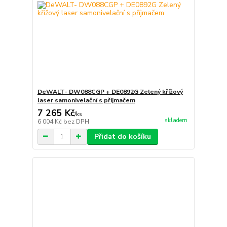
DeWALT- DW088CGP + DE0892G Zelený křížový
laser samonivelační s příjmačem
7 265 Kč
/
ks
skladem
6 004 Kč
bez DPH
Přidat do košíku