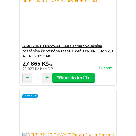
DCK374D1R DeWALT Sada samonivelačního
rotačního červeného laseru 360° 18V XR Li-Ion 2,0
Ah, kufr TSTAK
27 865 Kč
/
ks
skladem
23 029 Kč
bez DPH
Přidat do košíku
Novinka