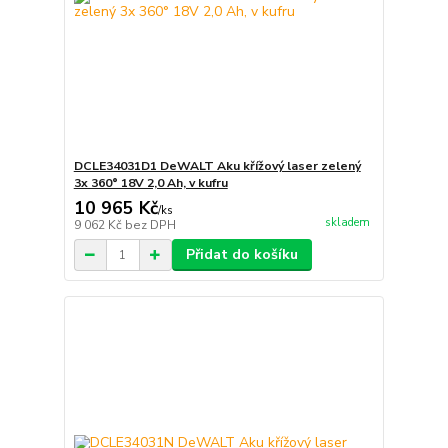
DCLE34031D1 DeWALT Aku křížový laser zelený
3x 360° 18V 2,0 Ah, v kufru
10 965 Kč
/
ks
skladem
9 062 Kč
bez DPH
Přidat do košíku