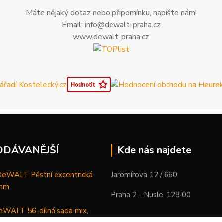
Máte nějaký dotaz nebo připomínku, napište nám!
Email: info@dewalt-praha.cz
www.dewalt-praha.cz
ODÁVANĚJŠÍ
Kde nás najdete
WALT Pěstní excentrická
Jaromírova 12 / 660
 mm
Praha 2 - Nusle, 128 00
WALT 56-dílná sada mix,