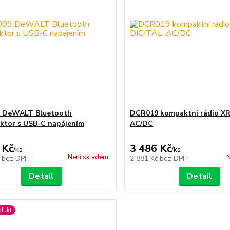
 DeWALT Bluetooth
DCR019 kompaktní rádio XR
ktor s USB-C napájením
AC/DC
 Kč
3 486 Kč
/
ks
/
ks
Není skladem
N
č
bez DPH
2 881 Kč
bez DPH
Detail
Detail
dukt