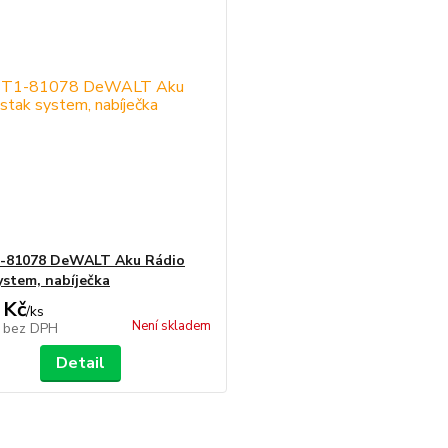
81078 DeWALT Aku Rádio
ystem, nabíječka
 Kč
/
ks
Není skladem
č
bez DPH
Detail