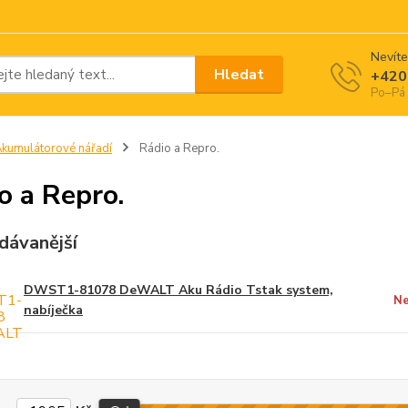
Nevíte
Hledat
+420
Po–Pá 
kumulátorové nářadí
Rádio a Repro.
o a Repro.
dávanější
DWST1-81078 DeWALT Aku Rádio Tstak system,
Ne
nabíječka