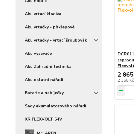
Aku hoblík
Aku vrtací kladiva
Aku vrtačky - příklepové
Aku vrtačky - vrtací šroubovák
Aku vysavače
DCR011
reprodu
Flexvol
Aku Zahradní technika
2 865
Aku ostatní nářadí
2 368 K
Baterie a nabíječky
Sady akumulátorového nářadí
XR FLEXVOLT 54V
McLAREN