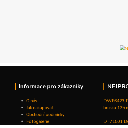
Informace pro zákazníky
NEJPR
O nás
DWE6423 De
Jak nakupovat
bruska 125
Obchodní podmínky
Fotogalerie
DT71501 De