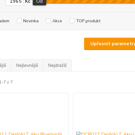
Kč
Od
adem
Novinka
Akce
TOP produkt
Upřesnit parametr
jší
Nejlevnější
Nejdražší
1-7 z 7