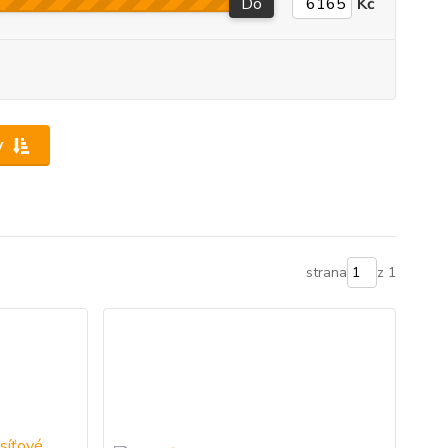
Do
Kč
y
strana
z 1