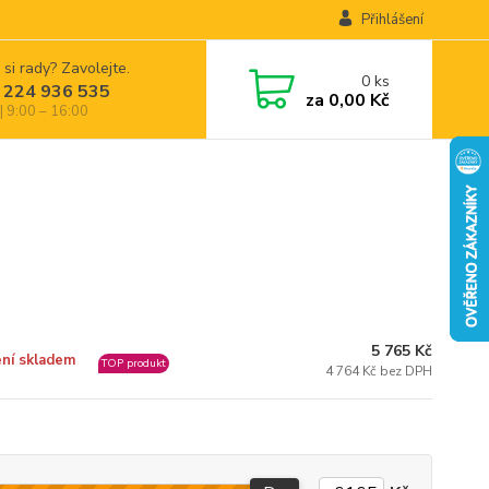
Přihlášení
 si rady? Zavolejte.
0
ks
 224 936 535
za
0,00 Kč
| 9:00 – 16:00
5 765 Kč
ní skladem
TOP produkt
4 764 Kč bez DPH