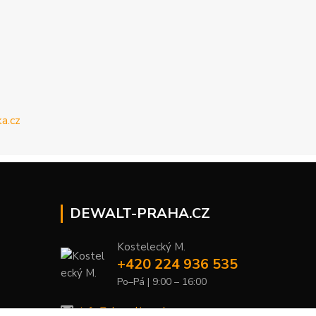
DEWALT-PRAHA.CZ
Kostelecký M.
+420 224 936 535
Po–Pá | 9:00 – 16:00
info@dewalt-praha.cz