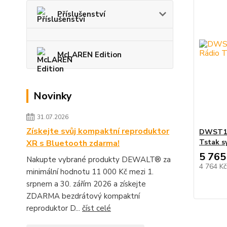
Příslušenství
McLAREN Edition
Novinky
31.07.2026
Získejte svůj kompaktní reproduktor
DWST1-
Tstak s
XR s Bluetooth zdarma!
5 765
Nakupte vybrané produkty DEWALT® za
4 764 K
minimální hodnotu 11 000 Kč mezi 1.
srpnem a 30. zářím 2026 a získejte
ZDARMA bezdrátový kompaktní
reproduktor D...
číst celé