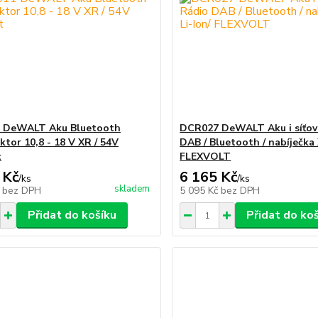
 DeWALT Aku Bluetooth
DCR027 DeWALT Aku i síťov
ktor 10,8 - 18 V XR / 54V
DAB / Bluetooth / nabíječka 
t
FLEXVOLT
 Kč
6 165 Kč
/
ks
/
ks
skladem
č
bez DPH
5 095 Kč
bez DPH
Přidat do košíku
Přidat do ko