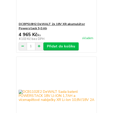
DCBP518H2 DeWALT 2x 18V XR akumulátor
Powerstack 5,0 Ah
4 965 Kč
/
ks
skladem
4 103 Kč
bez DPH
Přidat do košíku