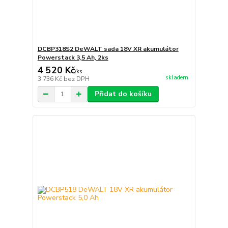
DCBP318S2 DeWALT sada 18V XR akumulátor
Powerstack 3,5 Ah, 2ks
4 520 Kč
/
ks
skladem
3 736 Kč
bez DPH
Přidat do košíku