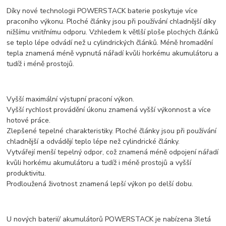
Díky nové technologii POWERSTACK baterie poskytuje více
praconího výkonu. Ploché články jsou při používání chladnější díky
nižšímu vnitřnímu odporu. Vzhledem k větlší ploše plochých článků
se teplo lépe odvádí než u cylindrických článků. Méně hromadění
tepla znamená méně vypnutá nářadí kvůli horkému akumulátoru a
tudíž i méně prostojů.
Vyšší maximální výstupní praconí výkon.
Vyšší rychlost provádění úkonu znamená vyšší výkonnost a více
hotové práce.
Zlepšené tepelné charakteristiky. Ploché články jsou při používání
chladnější a odvádějí teplo lépe než cylindrické články.
Vytvářejí menší tepelný odpor, což znamená méně odpojení nářadí
kvůli horkému akumulátoru a tudíž i méně prostojů a vyšší
produktivitu.
Prodloužená životnost znamená lepší výkon po delší dobu.
U nových baterií/ akumulátorů POWERSTACK je nabízena 3letá