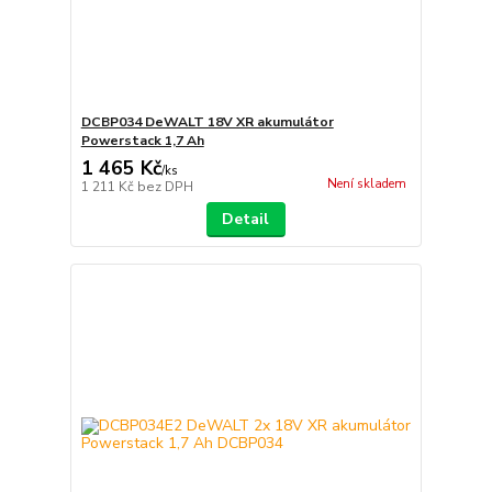
DCBP034 DeWALT 18V XR akumulátor
Powerstack 1,7 Ah
1 465 Kč
/
ks
Není skladem
1 211 Kč
bez DPH
Detail