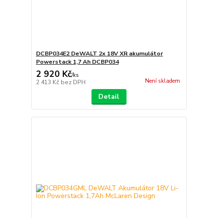
DCBP034E2 DeWALT 2x 18V XR akumulátor
Powerstack 1,7 Ah DCBP034
2 920 Kč
/
ks
Není skladem
2 413 Kč
bez DPH
Detail