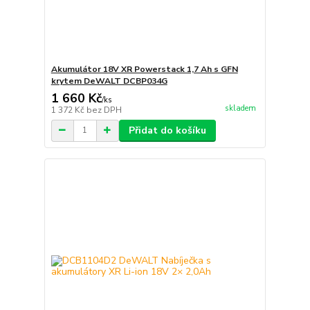
Akumulátor 18V XR Powerstack 1,7 Ah s GFN
krytem DeWALT DCBP034G
1 660 Kč
/
ks
skladem
1 372 Kč
bez DPH
Přidat do košíku