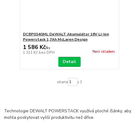
DCBP034GML DeWALT Akumulátor 18V Li-Ion
Powerstack 1,7Ah McLaren Design
1 586 Kč
/
ks
Není skladem
1 311 Kč
bez DPH
Detail
strana
z 1
Technologie DEWALT POWERSTACK využívá ploché články, aby
mohla poskytovat vyšší produktivitu než dříve.