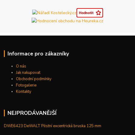
Informace pro zákazníky
O nás
Jak nakupovat
Obchodní podmínky
Fotogalerie
Kontakty
NEJPRODÁVANĚJŠÍ
DWE6423 DeWALT Pěstní excentrická bruska 125 mm