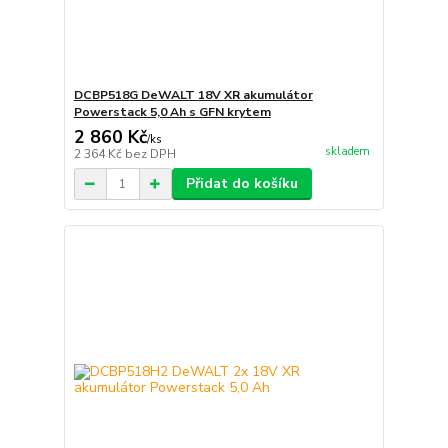
DCBP518G DeWALT 18V XR akumulátor
Powerstack 5,0 Ah s GFN krytem
2 860 Kč
/
ks
skladem
2 364 Kč
bez DPH
Přidat do košíku