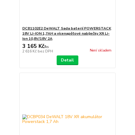
DCB1102E2 DeWALT Sada baterií POWERSTACK
18V LI-ION 1,7AH a vícenapěťové nabíječky XR Li-
Ion 10,8V/18V 2A
3 165 Kč
/
ks
Není skladem
2 616 Kč
bez DPH
Detail