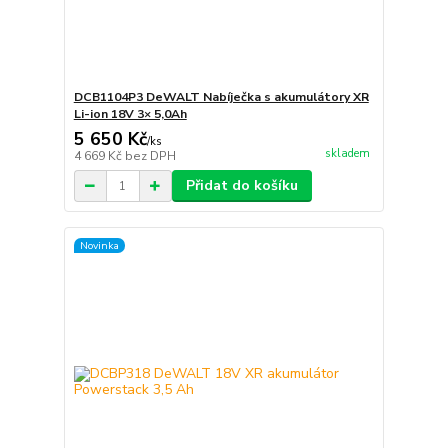
DCB1104P3 DeWALT Nabíječka s akumulátory XR
Li-ion 18V 3× 5,0Ah
5 650 Kč
/
ks
skladem
4 669 Kč
bez DPH
Přidat do košíku
Novinka