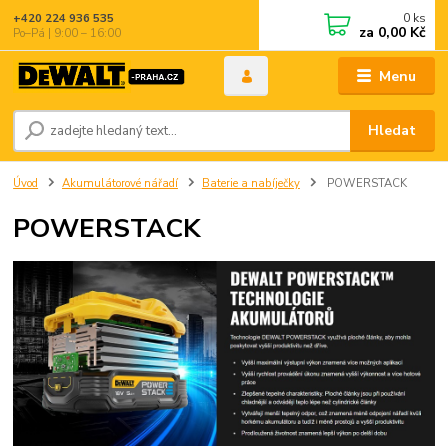
0
ks
+420 224 936 535
za
0,00 Kč
Po–Pá | 9:00 – 16:00
Menu
Hledat
Úvod
Akumulátorové nářadí
Baterie a nabíječky
POWERSTACK
POWERSTACK