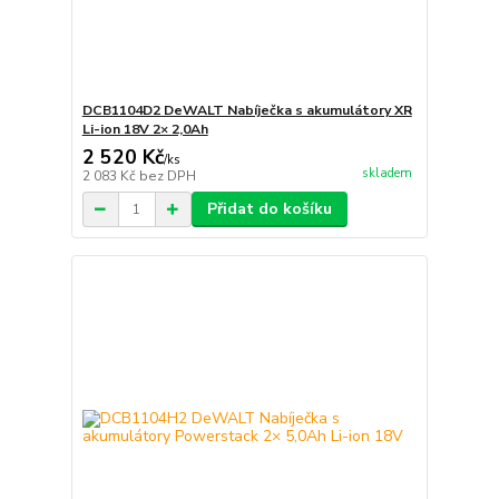
DCB1104D2 DeWALT Nabíječka s akumulátory XR
Li-ion 18V 2× 2,0Ah
2 520 Kč
/
ks
skladem
2 083 Kč
bez DPH
Přidat do košíku