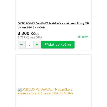
DCB1104M2 DeWALT Nabíječka s akumulátory XR
Li-ion 18V 2× 4,0Ah
3 300 Kč
/
ks
skladem
2 727 Kč
bez DPH
Přidat do košíku