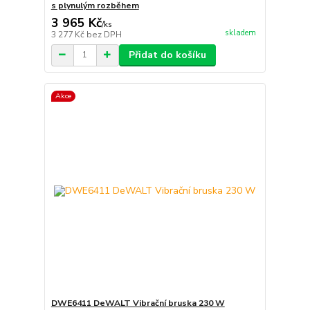
s plynulým rozběhem
3 965 Kč
/
ks
skladem
3 277 Kč
bez DPH
Přidat do košíku
Akce
DWE6411 DeWALT Vibrační bruska 230 W