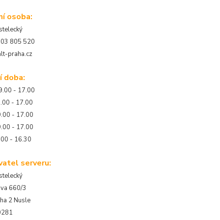
í osoba:
stelecký
 603 805 520
t-praha.cz
í doba:
.00 - 17.00
00 - 17.00
.00 - 17.00
.00 - 17.00
00 - 16.30
atel serveru:
stelecký
va 660/3
ha 2 Nusle
0281