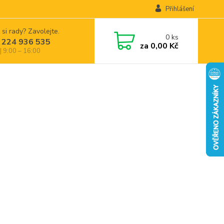
Přihlášení
 si rady? Zavolejte.
0
ks
 224 936 535
za
0,00 Kč
| 9:00 – 16:00