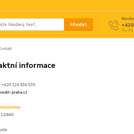
Nevíte
Hledat
+420
Po–Pá 
ontakt
aktní informace
.: +420 224 936 535
ewalt-praha.cz
ovozovny:
 12/660
usle