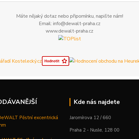
Máte nějaký dotaz nebo připomínku, napište nám!
Email: info@dewalt-praha.cz
www.dewalt-praha.cz
ODÁVANĚJŠÍ
Kde nás najdete
WALT Pěstní excentrická
Jaromírova 12 / 660
 mm
Praha 2 - Nusle, 128 00