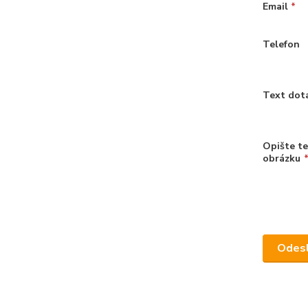
Email
*
Telefon
Text dot
Opište te
obrázku