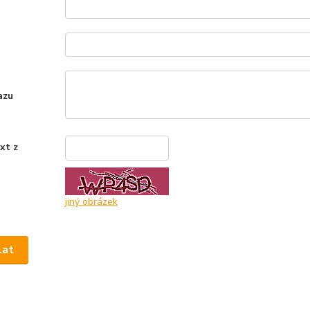
azu
xt z
*
jiný obrázek