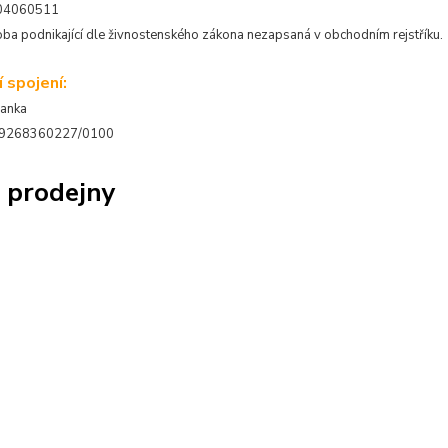
304060511
oba podnikající dle živnostenského zákona nezapsaná v obchodním rejstříku.
 spojení:
banka
19-9268360227/0100
 prodejny