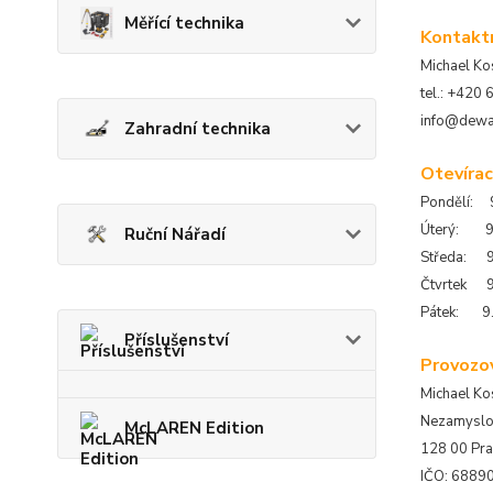
Měřící technika
Kontaktn
Michael Ko
tel.: +420
info@dewal
Zahradní technika
Otevírac
Pondělí: 9
Úterý: 9.
Ruční Nářadí
Středa: 9
Čtvrtek 9
Pátek: 9.
Příslušenství
Provozov
Michael Ko
Nezamyslo
McLAREN Edition
128 00 Pra
IČO: 6889