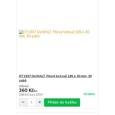
DT1937 DeWALT Pilový kotouč 165 x 30 mm, 30
zubů
390 Kč
360 Kč
/
ks
skladem
298 Kč
bez DPH
Přidat do košíku