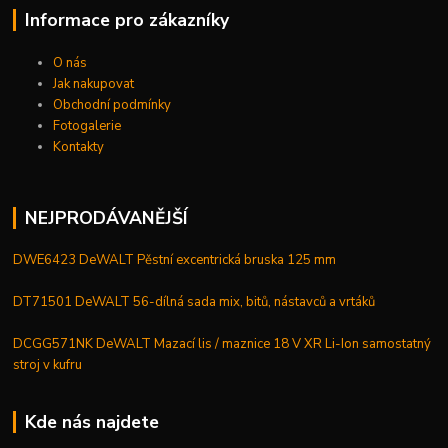
Informace pro zákazníky
O nás
Jak nakupovat
Obchodní podmínky
Fotogalerie
Kontakty
NEJPRODÁVANĚJŠÍ
DWE6423 DeWALT Pěstní excentrická bruska 125 mm
DT71501 DeWALT 56-dílná sada mix, bitů, nástavců a vrtáků
DCGG571NK DeWALT Mazací lis / maznice 18 V XR Li-Ion samostatný
stroj v kufru
Kde nás najdete