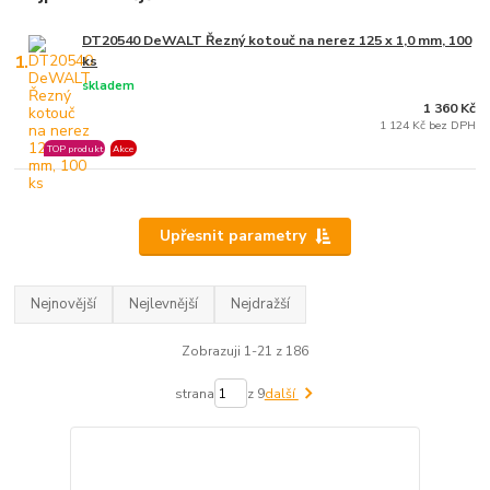
DT20540 DeWALT Řezný kotouč na nerez 125 x 1,0 mm, 100
1.
ks
skladem
1 360 Kč
1 124 Kč bez DPH
TOP produkt
Akce
Upřesnit parametry
Nejnovější
Nejlevnější
Nejdražší
Zobrazuji 1-21 z 186
strana
z 9
další