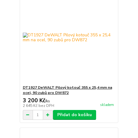
DT1927 DeWALT Pilový kotouč 355 x 25,4 mm na
ocel, 90 zubů pro DW872
3 200 Kč
/
ks
skladem
2 645 Kč
bez DPH
Přidat do košíku