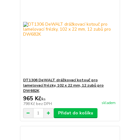
DT1306 DeWALT drážkovací kotouč pro
lamelovací frézky, 102 x 22 mm, 12 zubů pro
DW682K
965 Kč
/
ks
skladem
798 Kč
bez DPH
Přidat do košíku