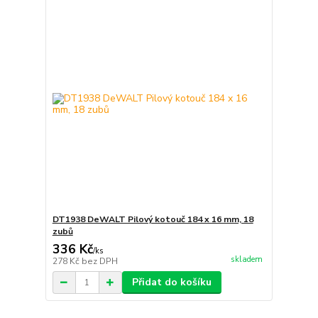
DT1938 DeWALT Pilový kotouč 184 x 16 mm, 18
zubů
336 Kč
/
ks
skladem
278 Kč
bez DPH
Přidat do košíku