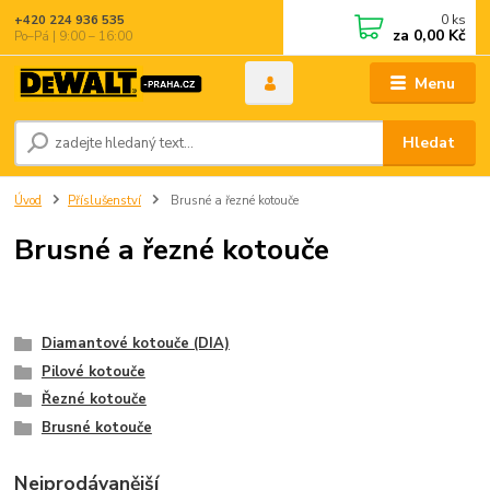
0
ks
+420 224 936 535
za
0,00 Kč
Po–Pá | 9:00 – 16:00
Menu
Hledat
Úvod
Příslušenství
Brusné a řezné kotouče
Brusné a řezné kotouče
Diamantové kotouče (DIA)
Pilové kotouče
Řezné kotouče
Brusné kotouče
Nejprodávanější