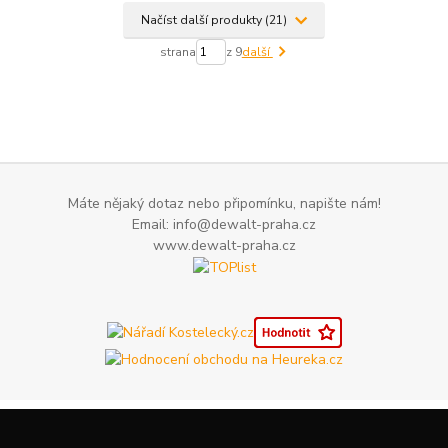
Načíst další produkty (21)
strana
z 9
další
Máte nějaký dotaz nebo připomínku, napište nám!
Email: info@dewalt-praha.cz
www.dewalt-praha.cz