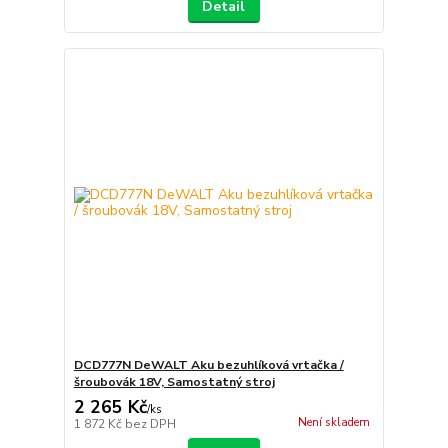
Detail
DCD777N DeWALT Aku bezuhlíková vrtačka /
šroubovák 18V, Samostatný stroj
2 265 Kč
/
ks
Není skladem
1 872 Kč
bez DPH