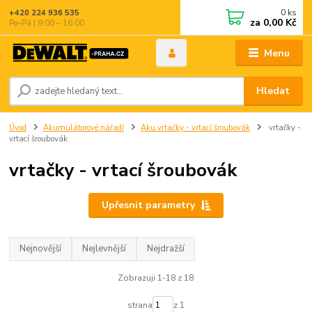
0
ks
+420 224 936 535
za
0,00 Kč
Po–Pá | 9:00 – 16:00
Menu
Hledat
Úvod
Akumulátorové nářadí
Aku vrtačky - vrtací šroubovák
vrtačky -
vrtací šroubovák
vrtačky - vrtací šroubovák
Upřesnit parametry
Nejnovější
Nejlevnější
Nejdražší
Zobrazuji 1-18 z 18
strana
z 1