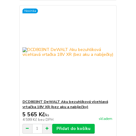
Novinka
DCD803NT DeWALT Aku bezuhlíková vícehlavá
vrtačka 18V XR (bez aku a nabíječky)
5 565 Kč
/
ks
skladem
4 599 Kč
bez DPH
Přidat do košíku