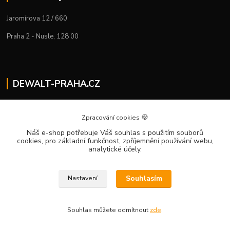
Jaromírova 12 / 660
Praha 2 - Nusle, 128 00
DEWALT-PRAHA.CZ
Kostelecký M.
+420 224 936 535
🍪
Zpracování cookies
Po–Pá | 9:00 – 16:00
Náš e-shop potřebuje Váš souhlas
s použitím souborů
cookies, pro základní funkčnost, zpříjemnění používání webu,
info@dewalt-praha.cz
analytické účely.
Souhlasím
Nastavení
Souhlas můžete odmítnout
zde
.