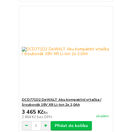
DCD771D2 DeWALT Aku kompaktní vrtačka /
šroubovák 18V XR Li-Ion 2x 2,0Ah
3 465 Kč
/
ks
skladem
2 864 Kč
bez DPH
Přidat do košíku