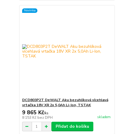
Novinka
DCD803P2T DeWALT Aku bezuhlíková vícehlavá
vrtačka 18V XR 2x 5,0Ah Li-Ion, TSTAK
9 865 Kč
/
ks
skladem
8 153 Kč
bez DPH
Přidat do košíku