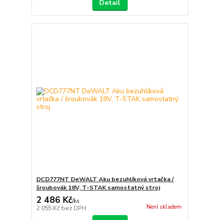
Detail
DCD777NT DeWALT Aku bezuhlíková vrtačka /
šroubovák 18V, T-STAK samostatný stroj
2 486 Kč
/
ks
Není skladem
2 055 Kč
bez DPH