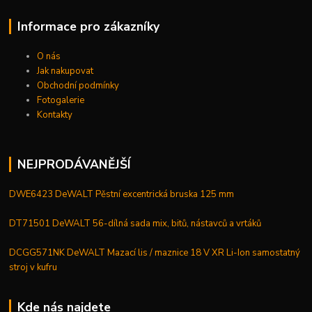
Informace pro zákazníky
O nás
Jak nakupovat
Obchodní podmínky
Fotogalerie
Kontakty
NEJPRODÁVANĚJŠÍ
DWE6423 DeWALT Pěstní excentrická bruska 125 mm
DT71501 DeWALT 56-dílná sada mix, bitů, nástavců a vrtáků
DCGG571NK DeWALT Mazací lis / maznice 18 V XR Li-Ion samostatný
stroj v kufru
Kde nás najdete