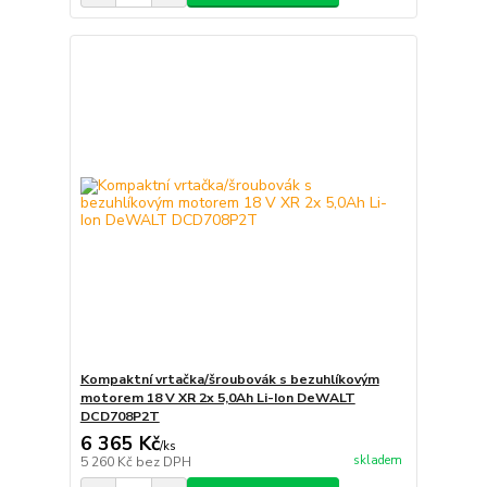
Kompaktní vrtačka/šroubovák s bezuhlíkovým
motorem 18 V XR 2x 5,0Ah Li-Ion DeWALT
DCD708P2T
6 365 Kč
/
ks
skladem
5 260 Kč
bez DPH