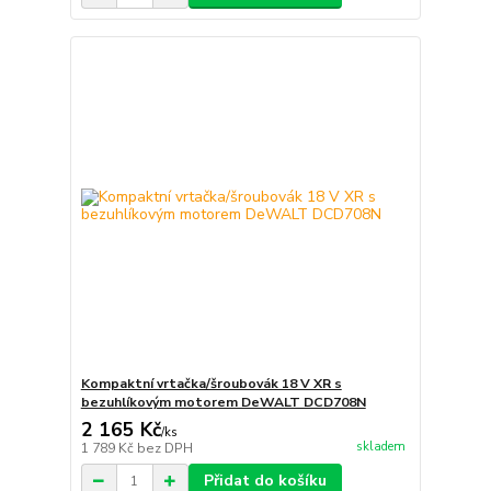
Kompaktní vrtačka/šroubovák 18 V XR s
bezuhlíkovým motorem DeWALT DCD708N
2 165 Kč
/
ks
skladem
1 789 Kč
bez DPH
Přidat do košíku