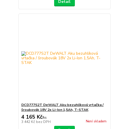
Detail
DCD777S2T DeWALT Aku bezuhlíková vrtačka /
šroubovák 18V 2x Li-Ion 1,5Ah, T-STAK
4 165 Kč
/
ks
Není skladem
3 442 Kč
bez DPH