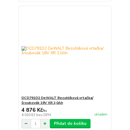
DCD791D2 DeWALT Bezuhlíková vrtačka/
šroubovák 18V XR 2,0Ah
4 876 Kč
/
ks
skladem
4 030 Kč
bez DPH
Přidat do košíku