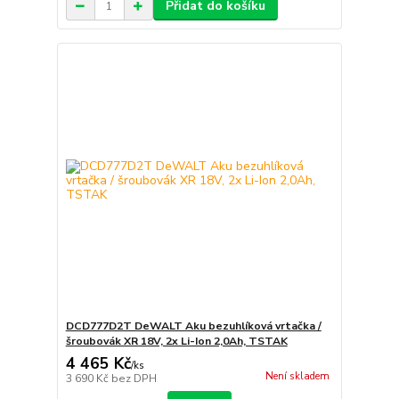
Přidat do košíku
DCD777D2T DeWALT Aku bezuhlíková vrtačka /
šroubovák XR 18V, 2x Li-Ion 2,0Ah, TSTAK
4 465 Kč
/
ks
Není skladem
3 690 Kč
bez DPH