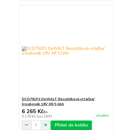
DCD791P2 DeWALT Bezuhlíková vrtačka/
šroubovák 18V XR 5,0Ah
6 265 Kč
/
ks
skladem
5 178 Kč
bez DPH
Přidat do košíku