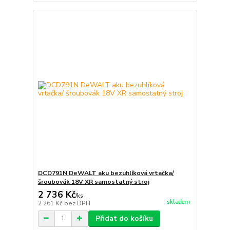
DCD791N DeWALT aku bezuhlíková vrtačka/
šroubovák 18V XR samostatný stroj
2 736 Kč
/
ks
skladem
2 261 Kč
bez DPH
Přidat do košíku