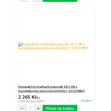
Kompaktní vrtačka/šroubovák 18 V XR s
bezuhlíkovým motorem DeWALT DCD708NT
2 265 Kč
/
ks
skladem
1 872 Kč
bez DPH
Přidat do košíku