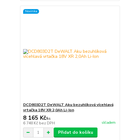
Novinka
DCD803D2T DeWALT Aku bezuhlíková vícehlavá
vrtačka 18V XR 2,0Ah Li-Ion
8 165 Kč
/
ks
skladem
6 748 Kč
bez DPH
Přidat do košíku