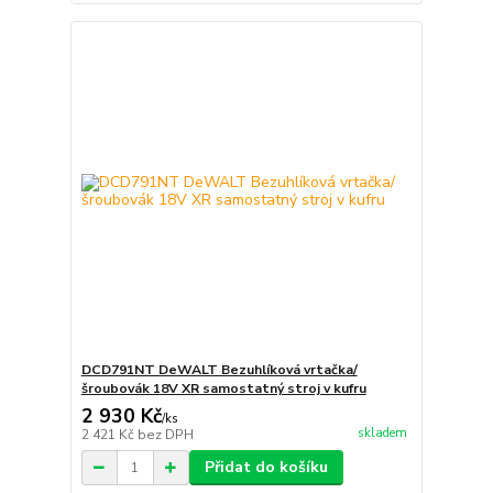
DCD791NT DeWALT Bezuhlíková vrtačka/
šroubovák 18V XR samostatný stroj v kufru
2 930 Kč
/
ks
skladem
2 421 Kč
bez DPH
Přidat do košíku