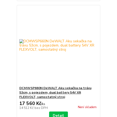
DCMWSP660N DeWALT Aku sekačka na trávu
53cm, s pojezdem, dual battery 54V XR
FLEXVOLT, samostatný stroj
17 560 Kč
/
ks
Není skladem
14 512 Kč
bez DPH
Detail