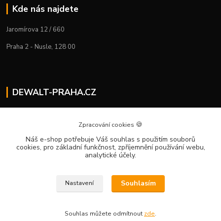
Kde nás najdete
Jaromírova 12 / 660
Praha 2 - Nusle, 128 00
DEWALT-PRAHA.CZ
Kostelecký M.
+420 224 936 535
🍪
Zpracování cookies
Po–Pá | 9:00 – 16:00
Náš e-shop potřebuje Váš souhlas
s použitím souborů
cookies, pro základní funkčnost, zpříjemnění používání webu,
info@dewalt-praha.cz
analytické účely.
Souhlasím
Nastavení
Souhlas můžete odmítnout
zde
.