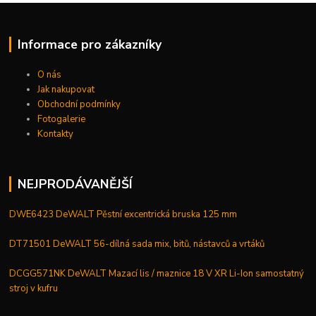
Informace pro zákazníky
O nás
Jak nakupovat
Obchodní podmínky
Fotogalerie
Kontakty
NEJPRODÁVANĚJŠÍ
DWE6423 DeWALT Pěstní excentrická bruska 125 mm
DT71501 DeWALT 56-dílná sada mix, bitů, nástavců a vrtáků
DCGG571NK DeWALT Mazací lis / maznice 18 V XR Li-Ion samostatný
stroj v kufru