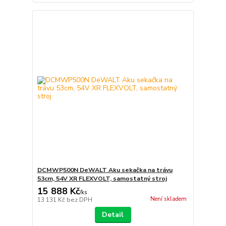
DCMWP500N DeWALT Aku sekačka na trávu
53cm, 54V XR FLEXVOLT, samostatný stroj
15 888 Kč
/
ks
Není skladem
13 131 Kč
bez DPH
Detail