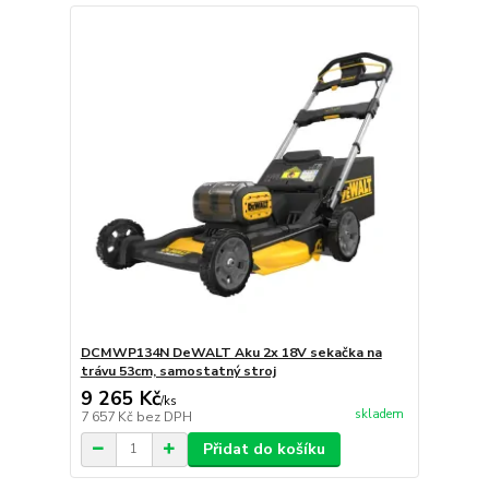
DCMWP134N DeWALT Aku 2x 18V sekačka na
trávu 53cm, samostatný stroj
9 265 Kč
/
ks
skladem
7 657 Kč
bez DPH
Přidat do košíku