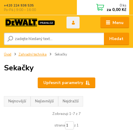
0
ks
+420 224 936 535
za
0,00 Kč
Po–Pá | 9:00 – 16:00
Menu
Hledat
Úvod
Zahradní technika
Sekačky
Sekačky
Upřesnit parametry
Nejnovější
Nejlevnější
Nejdražší
Zobrazuji 1-7 z 7
strana
z 1