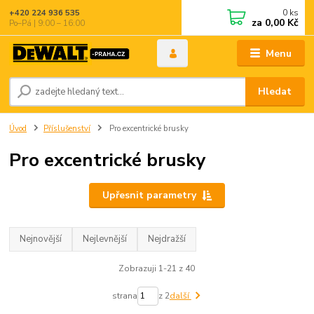
0
ks
+420 224 936 535
za
0,00 Kč
Po–Pá | 9:00 – 16:00
Menu
Hledat
Úvod
Příslušenství
Pro excentrické brusky
Pro excentrické brusky
Upřesnit parametry
Nejnovější
Nejlevnější
Nejdražší
Zobrazuji 1-21 z 40
strana
z 2
další