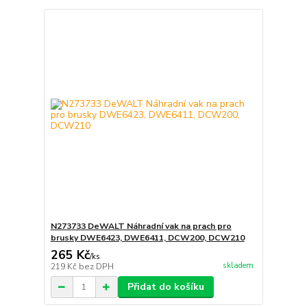
N273733 DeWALT Náhradní vak na prach pro
brusky DWE6423, DWE6411, DCW200, DCW210
265 Kč
/
ks
skladem
219 Kč
bez DPH
Přidat do košíku