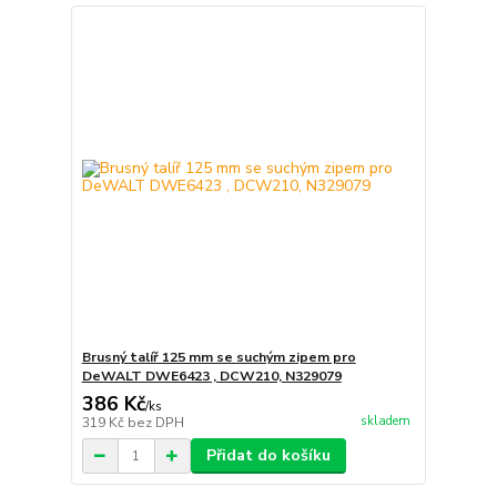
Brusný talíř 125 mm se suchým zipem pro
DeWALT DWE6423 , DCW210, N329079
386 Kč
/
ks
skladem
319 Kč
bez DPH
Přidat do košíku