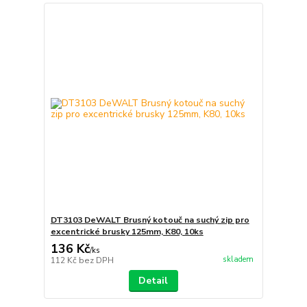
DT3103 DeWALT Brusný kotouč na suchý zip pro
excentrické brusky 125mm, K80, 10ks
136 Kč
/
ks
skladem
112 Kč
bez DPH
Detail