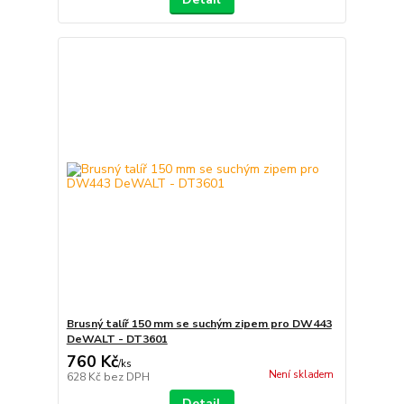
Brusný talíř 150 mm se suchým zipem pro DW443
DeWALT - DT3601
760 Kč
/
ks
Není skladem
628 Kč
bez DPH
Detail