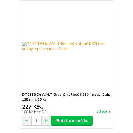
DT3118 DeWALT Brusný kotouč K320 na suchý zip
125 mm, 25 ks
227 Kč
/
ks
skladem
188 Kč
bez DPH
Přidat do košíku