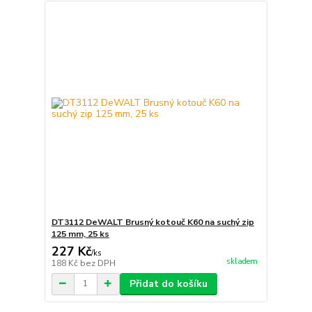
DT3112 DeWALT Brusný kotouč K60 na suchý zip
125 mm, 25 ks
227 Kč
/
ks
skladem
188 Kč
bez DPH
Přidat do košíku