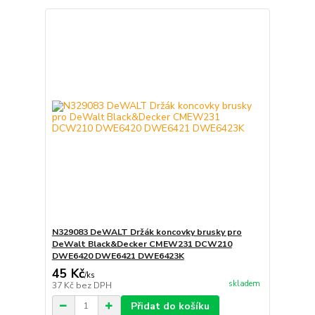
N329083 DeWALT Držák koncovky brusky pro
DeWalt Black&Decker CMEW231 DCW210
DWE6420 DWE6421 DWE6423K
45 Kč
/
ks
skladem
37 Kč
bez DPH
Přidat do košíku