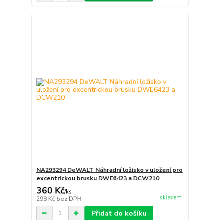
NA293294 DeWALT Náhradní ložisko v uložení pro
excentrickou brusku DWE6423 a DCW210
360 Kč
/
ks
skladem
298 Kč
bez DPH
Přidat do košíku