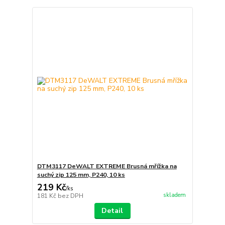
DTM3117 DeWALT EXTREME Brusná mřížka na
suchý zip 125 mm, P240, 10 ks
219 Kč
/
ks
skladem
181 Kč
bez DPH
Detail