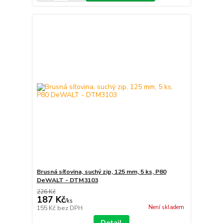
Brusná síťovina, suchý zip, 125 mm, 5 ks, P80
DeWALT - DTM3103
226 Kč
187 Kč
/
ks
Není skladem
155 Kč
bez DPH
Detail