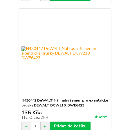
N430442 DeWALT Náhradní řemen pro exentrické
brusky DEWALT DCW210, DWE6423
136 Kč
/
ks
skladem
112 Kč
bez DPH
Přidat do košíku