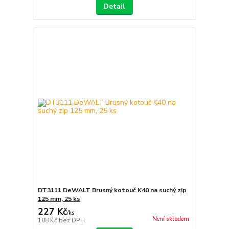
Detail
DT3111 DeWALT Brusný kotouč K40 na suchý zip
125 mm, 25 ks
227 Kč
/
ks
Není skladem
188 Kč
bez DPH