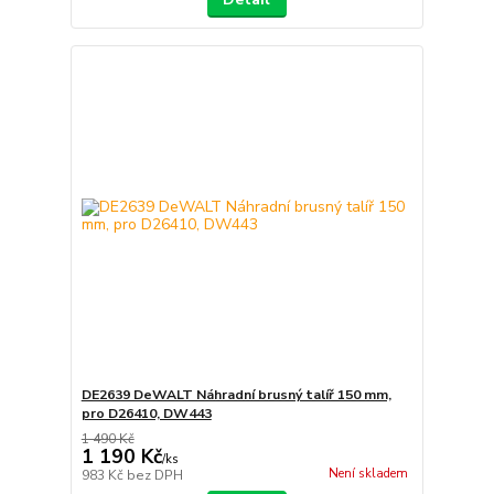
DE2639 DeWALT Náhradní brusný talíř 150 mm,
pro D26410, DW443
1 490 Kč
1 190 Kč
/
ks
Není skladem
983 Kč
bez DPH