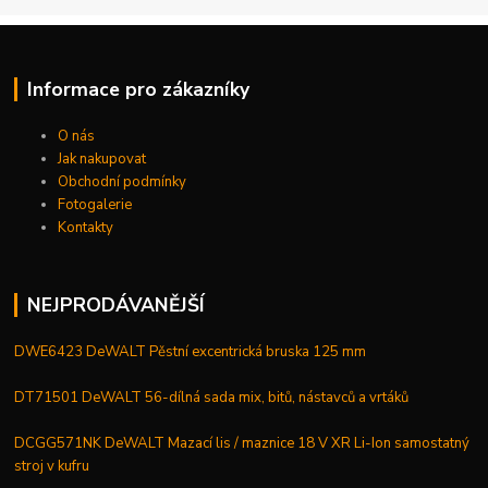
Informace pro zákazníky
O nás
Jak nakupovat
Obchodní podmínky
Fotogalerie
Kontakty
NEJPRODÁVANĚJŠÍ
DWE6423 DeWALT Pěstní excentrická bruska 125 mm
DT71501 DeWALT 56-dílná sada mix, bitů, nástavců a vrtáků
DCGG571NK DeWALT Mazací lis / maznice 18 V XR Li-Ion samostatný
stroj v kufru