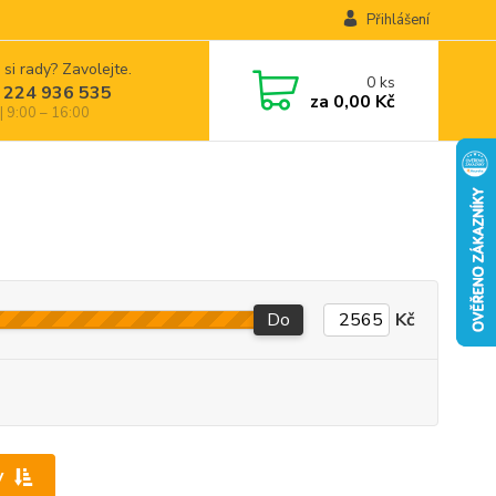
Přihlášení
 si rady? Zavolejte.
0
ks
 224 936 535
za
0,00 Kč
| 9:00 – 16:00
Do
Kč
y