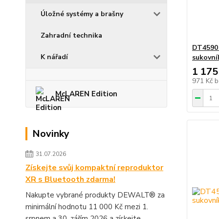
Úložné systémy a brašny
Zahradní technika
DT4590 
K nářadí
sukovn
1 175
971 Kč
b
McLAREN Edition
Novinky
31.07.2026
Získejte svůj kompaktní reproduktor
XR s Bluetooth zdarma!
Nakupte vybrané produkty DEWALT® za
minimální hodnotu 11 000 Kč mezi 1.
srpnem a 30. zářím 2026 a získejte