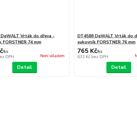
DeWALT Vrták do dřeva -
DT4588 DeWALT Vrták do dř
ík FORSTNER 74 mm
sukovník FORSTNER 76 mm
č
765 Kč
/
ks
/
ks
Není skladem
N
ez DPH
632 Kč
bez DPH
Detail
Detail