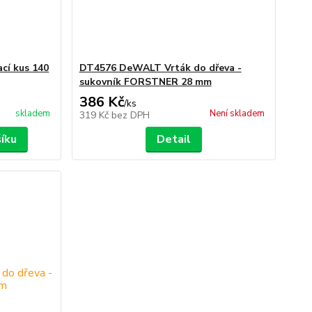
cí kus 140
DT4576 DeWALT Vrták do dřeva -
sukovník FORSTNER 28 mm
386 Kč
/
ks
skladem
Není skladem
319 Kč
bez DPH
šíku
Detail