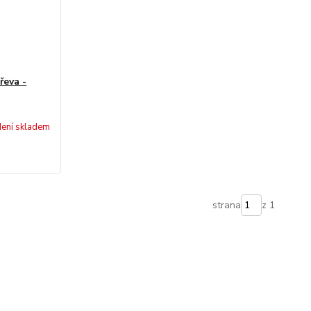
eva -
ení skladem
strana
z 1