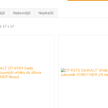
jší
Nejlevnější
Nejdražší
1-17 z 17