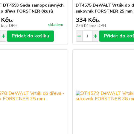
 DT4593 Sada samoposuvných
DT4575 DeWALT Vrták do dř
do dřeva FORSTNER 8kusů
sukovník FORSTNER 25 mm
 Kč
334 Kč
/
ks
/
ks
skladem
č
bez DPH
276 Kč
bez DPH
Přidat do košíku
Přidat do ko