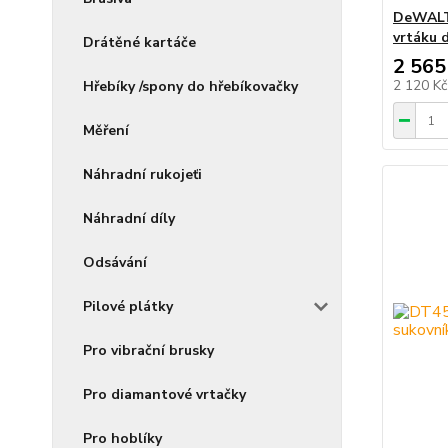
DeWALT
vrtáku 
Drátěné kartáče
2 565
2 120 K
Hřebíky /spony do hřebíkovačky
Měření
Náhradní rukojeťi
Náhradní díly
Odsávání
Pilové plátky
Pro vibrační brusky
Pro diamantové vrtačky
Pro hoblíky