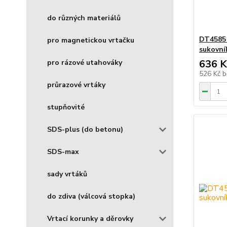
do různých materiálů
DT4585 
pro magnetickou vrtačku
sukovn
636 K
pro rázové utahováky
526 Kč
b
průrazové vrtáky
stupňovité
SDS-plus (do betonu)
SDS-max
sady vrtáků
do zdiva (válcová stopka)
Vrtací korunky a děrovky