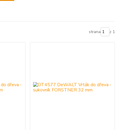
strana
z 1