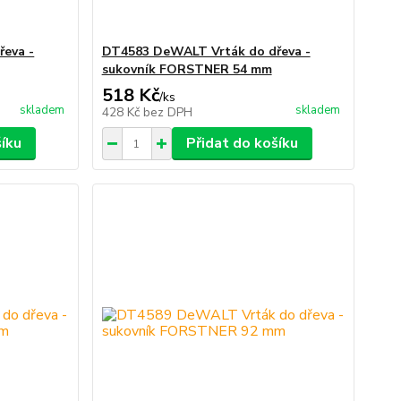
eva -
DT4583 DeWALT Vrták do dřeva -
sukovník FORSTNER 54 mm
518 Kč
/
ks
skladem
skladem
428 Kč
bez DPH
šíku
Přidat do košíku