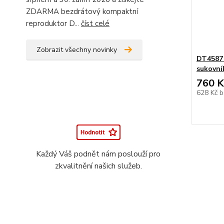
ZDARMA bezdrátový kompaktní
reproduktor D...
číst celé
Zobrazit všechny novinky
DT4587 
sukovn
760 K
628 Kč
b
Každý Váš podnět nám poslouží pro
zkvalitnění našich služeb.