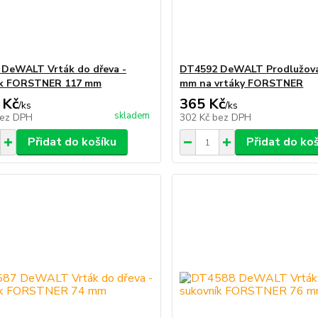
DeWALT Vrták do dřeva -
DT4592 DeWALT Prodlužova
ík FORSTNER 117 mm
mm na vrtáky FORSTNER
 Kč
365 Kč
/
ks
/
ks
skladem
ez DPH
302 Kč
bez DPH
Přidat do košíku
Přidat do ko