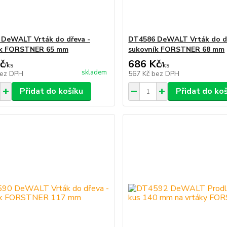
DeWALT Vrták do dřeva -
DT4586 DeWALT Vrták do dř
ík FORSTNER 65 mm
sukovník FORSTNER 68 mm
č
686 Kč
/
ks
/
ks
skladem
ez DPH
567 Kč
bez DPH
Přidat do košíku
Přidat do ko