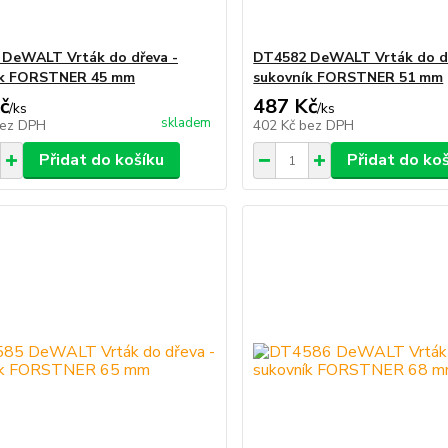
DeWALT Vrták do dřeva -
DT4582 DeWALT Vrták do dř
ík FORSTNER 45 mm
sukovník FORSTNER 51 mm
č
487 Kč
/
ks
/
ks
skladem
ez DPH
402 Kč
bez DPH
Přidat do košíku
Přidat do ko