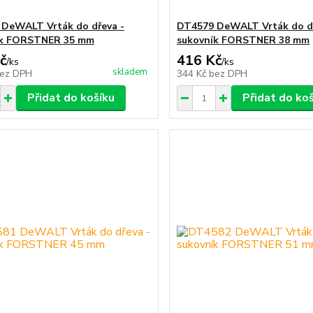
DeWALT Vrták do dřeva -
DT4579 DeWALT Vrták do dř
ík FORSTNER 35 mm
sukovník FORSTNER 38 mm
č
416 Kč
/
ks
/
ks
skladem
ez DPH
344 Kč
bez DPH
Přidat do košíku
Přidat do ko