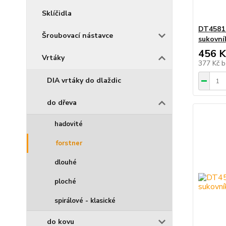
Sklíčidla
DT4581 
Šroubovací nástavce
sukovn
456 K
Vrtáky
377 Kč
b
DIA vrtáky do dlaždic
do dřeva
hadovité
forstner
dlouhé
ploché
spirálové - klasické
do kovu