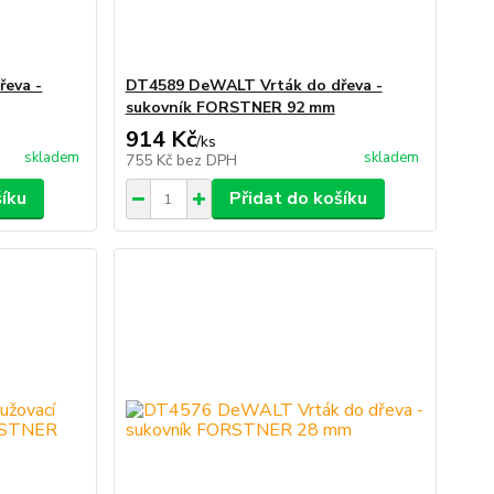
eva -
DT4589 DeWALT Vrták do dřeva -
sukovník FORSTNER 92 mm
914 Kč
/
ks
skladem
skladem
755 Kč
bez DPH
šíku
Přidat do košíku