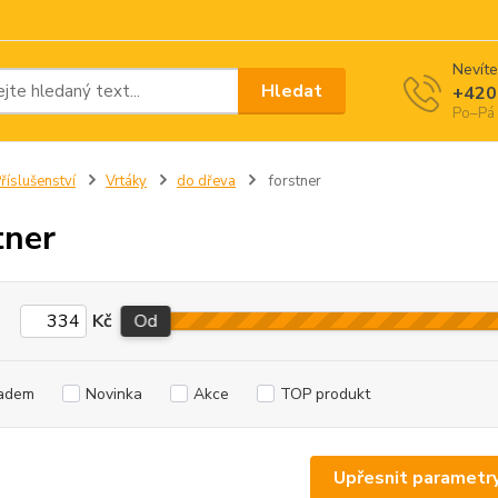
Nevíte
Hledat
+420
Po–Pá 
říslušenství
Vrtáky
do dřeva
forstner
tner
Kč
Od
adem
Novinka
Akce
TOP produkt
Upřesnit parametr