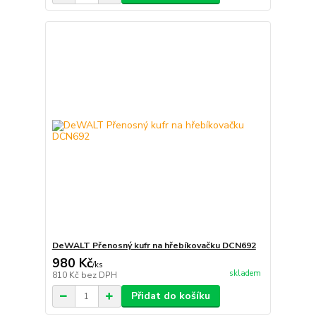
DeWALT Přenosný kufr na hřebíkovačku DCN692
980 Kč
/
ks
skladem
810 Kč
bez DPH
Přidat do košíku