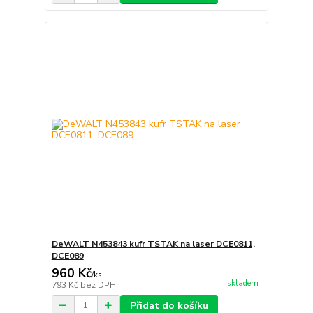
DeWALT N453843 kufr TSTAK na laser DCE0811,
DCE089
960 Kč
/
ks
skladem
793 Kč
bez DPH
Přidat do košíku