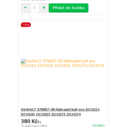
Přidat do košíku
Akce
DeWALT 576657-05 Náhradní kufr pro DCH213,
DCH243, DCH253, DCH273, DCH274
380 Kč
/
ks
skladem
314 Kč
bez DPH