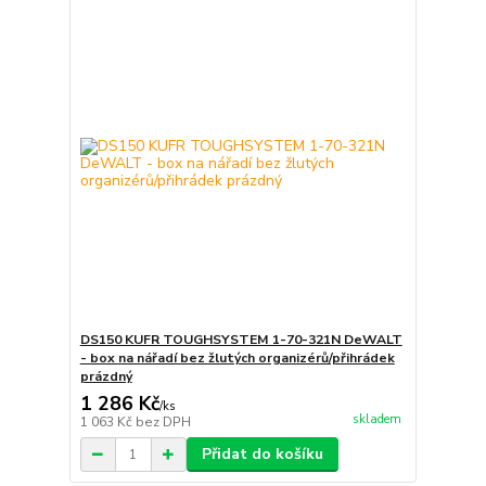
DS150 KUFR TOUGHSYSTEM 1-70-321N DeWALT
- box na nářadí bez žlutých organizérů/přihrádek
prázdný
1 286 Kč
/
ks
skladem
1 063 Kč
bez DPH
Přidat do košíku