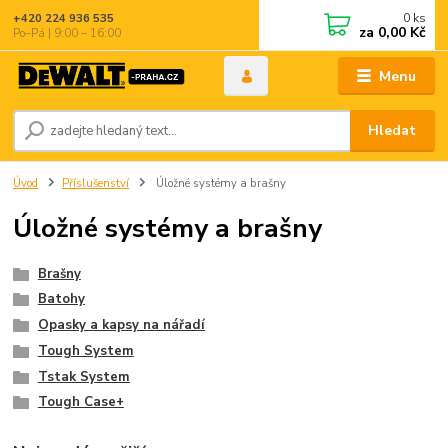
0
ks
+420 224 936 535
za
0,00 Kč
Po–Pá | 9:00 – 16:00
Menu
Hledat
Úvod
Příslušenství
Úložné systémy a brašny
Úložné systémy a brašny
Brašny
Batohy
Opasky a kapsy na nářadí
Tough System
Tstak System
Tough Case+