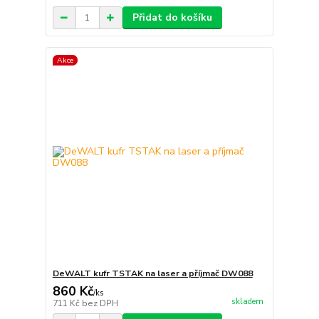
Přidat do košíku
Akce
DeWALT kufr TSTAK na laser a příjmač DW088
860 Kč
/
ks
skladem
711 Kč
bez DPH