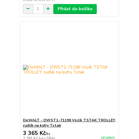
Přidat do košíku
DeWALT - DWST1-71196 Vozík TSTAK TROLLEY,
rudlík na kufry Tstak
3 365 Kč
/
ks
skladem
2 781 Kč
bez DPH