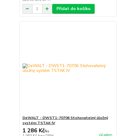
Přidat do košíku
DeWALT - DWST1-70706 Stohovatelný úložný
systém TSTAK IV
1 286 Kč
/
ks
skladem
1 063 Kč
bez DPH