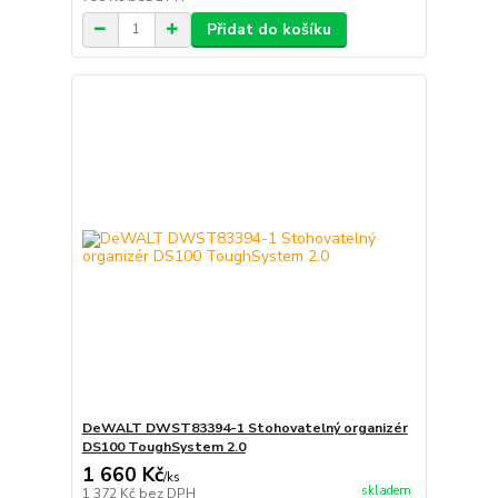
Přidat do košíku
DeWALT DWST83394-1 Stohovatelný organizér
DS100 ToughSystem 2.0
1 660 Kč
/
ks
skladem
1 372 Kč
bez DPH