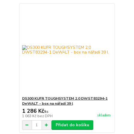
DS300 KUFR TOUGHSYSTEM 2.0 DWST83294-1
DeWALT - box na nářadí 39 l
1 286 Kč
/
ks
skladem
1 063 Kč
bez DPH
Přidat do košíku