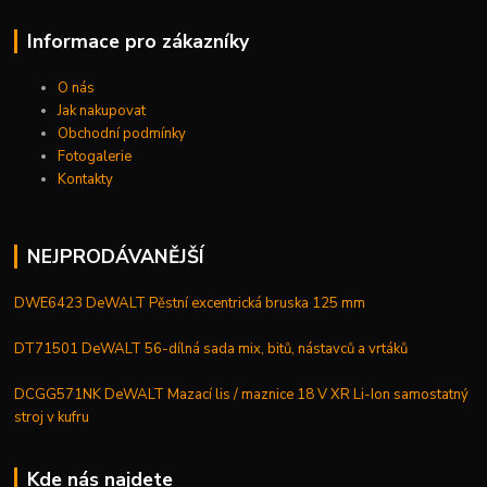
Informace pro zákazníky
O nás
Jak nakupovat
Obchodní podmínky
Fotogalerie
Kontakty
NEJPRODÁVANĚJŠÍ
DWE6423 DeWALT Pěstní excentrická bruska 125 mm
DT71501 DeWALT 56-dílná sada mix, bitů, nástavců a vrtáků
DCGG571NK DeWALT Mazací lis / maznice 18 V XR Li-Ion samostatný
stroj v kufru
Kde nás najdete