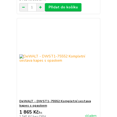
Přidat do košíku
DeWALT - DWST1-75552 Kompletní sestava
kapes s opaskem
1 865 Kč
/
ks
skladem
1 541 Kč
bez DPH