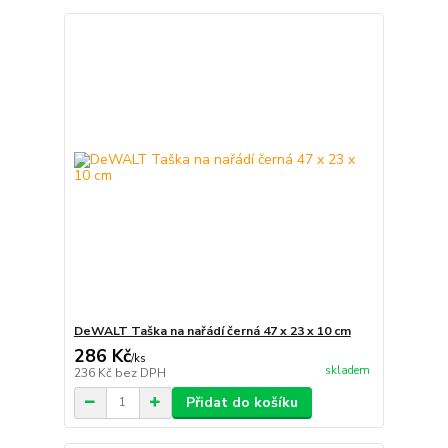
DeWALT Taška na nařádí černá 47 x 23 x 10 cm
286 Kč
/
ks
skladem
236 Kč
bez DPH
Přidat do košíku