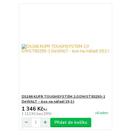
DS166 KUFR TOUGHSYSTEM 2.0 DWST83293-1
DeWALT - box na nářadí 19,3 l
1 346 Kč
/
ks
skladem
1 112 Kč
bez DPH
Přidat do košíku