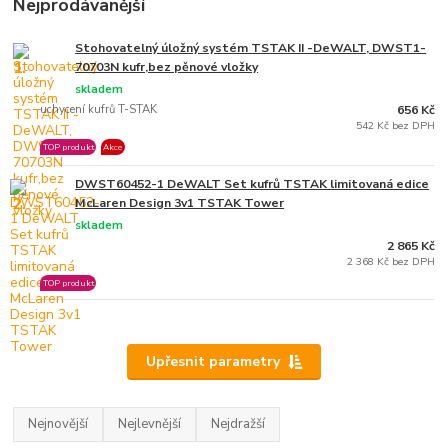
Nejprodávanější
Stohovatelný úložný systém TSTAK II -DeWALT, DWST1-
1.
70703N kufr,bez pěnové vložky
skladem
uchycení kufrů T-STAK
656 Kč
542 Kč bez DPH
TOP produkt
Akce
DWST60452-1 DeWALT Set kufrů TSTAK limitovaná edice
2.
McLaren Design 3v1 TSTAK Tower
skladem
2 865 Kč
2 368 Kč bez DPH
TOP produkt
Upřesnit parametry
Nejnovější
Nejlevnější
Nejdražší