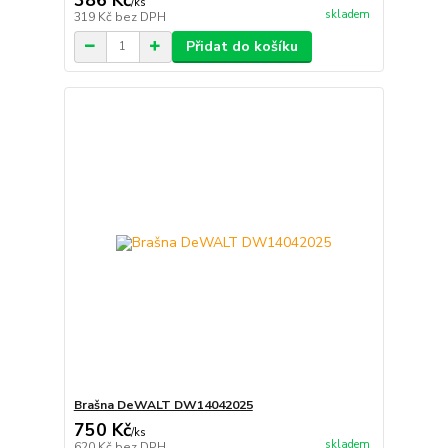
/
ks
skladem
319 Kč
bez DPH
Přidat do košíku
Brašna DeWALT DW14042025
750 Kč
/
ks
skladem
620 Kč
bez DPH