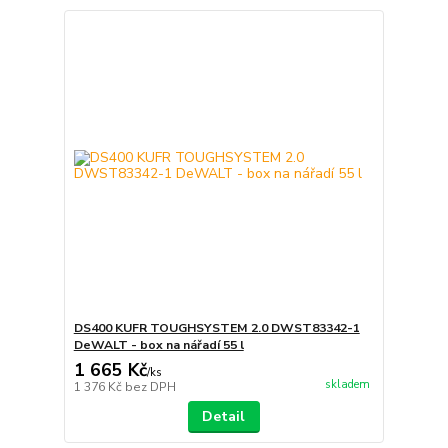
DS400 KUFR TOUGHSYSTEM 2.0 DWST83342-1
DeWALT - box na nářadí 55 l
1 665 Kč
/
ks
skladem
1 376 Kč
bez DPH
Detail