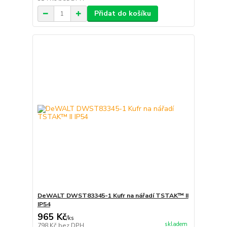
Přidat do košíku
DeWALT DWST83345-1 Kufr na nářadí TSTAK™ II
IP54
965 Kč
/
ks
skladem
798 Kč
bez DPH