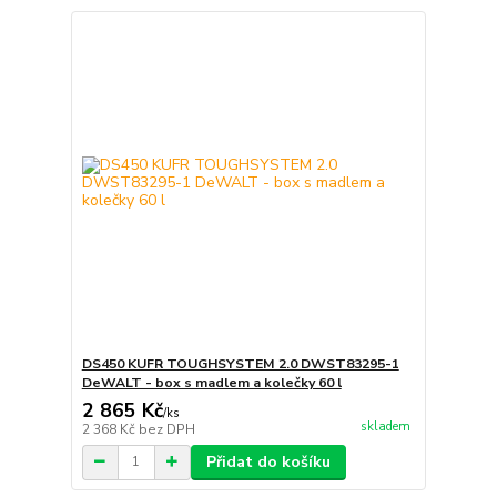
DS450 KUFR TOUGHSYSTEM 2.0 DWST83295-1
DeWALT - box s madlem a kolečky 60 l
2 865 Kč
/
ks
skladem
2 368 Kč
bez DPH
Přidat do košíku