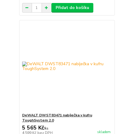
Přidat do košíku
DeWALT DWST83471 nabíječka v kufru
ToughSystem 2.0
5 565 Kč
/
ks
skladem
4 599 Kč
bez DPH