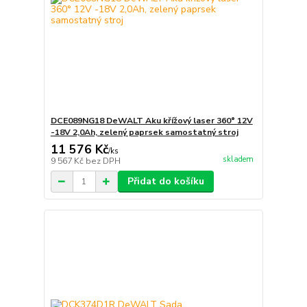
DCE089NG18 DeWALT Aku křížový laser 360° 12V
-18V 2,0Ah, zelený paprsek samostatný stroj
11 576 Kč
/
ks
skladem
9 567 Kč
bez DPH
Přidat do košíku