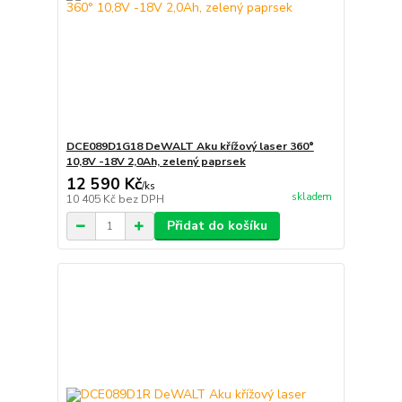
DCE089D1G18 DeWALT Aku křížový laser 360°
10,8V -18V 2,0Ah, zelený paprsek
12 590 Kč
/
ks
skladem
10 405 Kč
bez DPH
Přidat do košíku