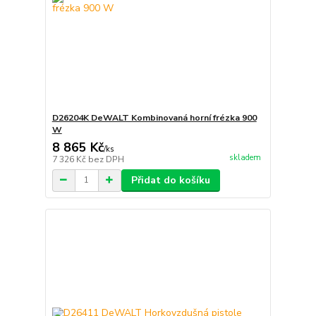
D26204K DeWALT Kombinovaná horní frézka 900
W
8 865 Kč
/
ks
skladem
7 326 Kč
bez DPH
Přidat do košíku