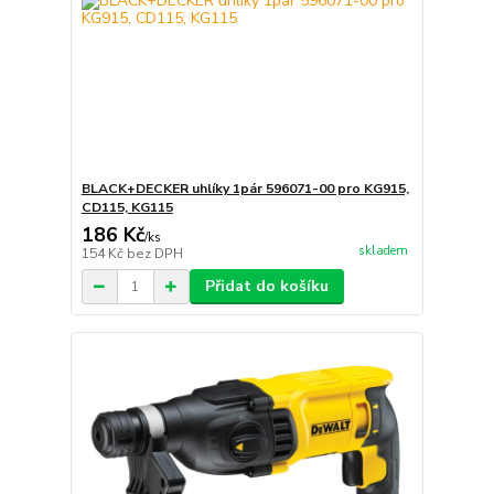
BLACK+DECKER uhlíky 1pár 596071-00 pro KG915,
CD115, KG115
186 Kč
/
ks
skladem
154 Kč
bez DPH
Přidat do košíku