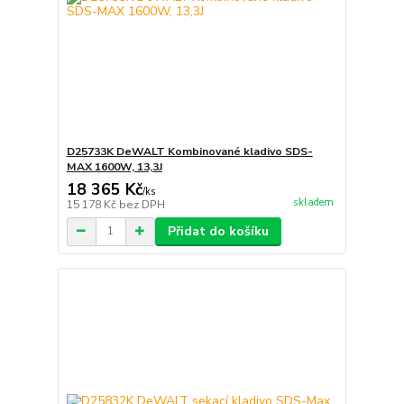
D25733K DeWALT Kombinované kladivo SDS-
MAX 1600W, 13,3J
18 365 Kč
/
ks
skladem
15 178 Kč
bez DPH
Přidat do košíku