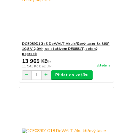
DCE089D1G+S DeWALT Aku křížový laser 3x 360°
10,8 V 2,0Ah, se stativem DE0881T, zelený
paprsek
13 965 Kč
/
ks
skladem
11 541 Kč
bez DPH
Přidat do košíku