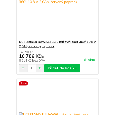
DCE089D1R DeWALT Aku křížový laser 360° 10,8 V
2,0Ah, červený paprsek
14 990 Kč
10 786 Kč
/
ks
skladem
8 914 Kč
bez DPH
Přidat do košíku
Akce