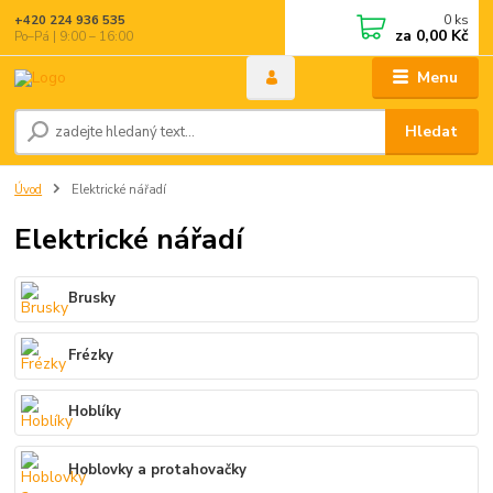
0
ks
+420 224 936 535
za
0,00 Kč
Po–Pá | 9:00 – 16:00
Menu
Hledat
Úvod
Elektrické nářadí
Elektrické nářadí
Brusky
Frézky
Hoblíky
Hoblovky a protahovačky