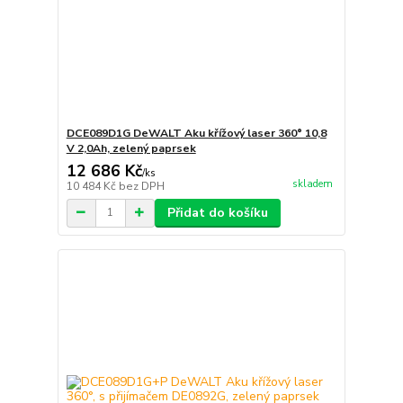
DCE089D1G DeWALT Aku křížový laser 360° 10,8
V 2,0Ah, zelený paprsek
12 686 Kč
/
ks
skladem
10 484 Kč
bez DPH
Přidat do košíku