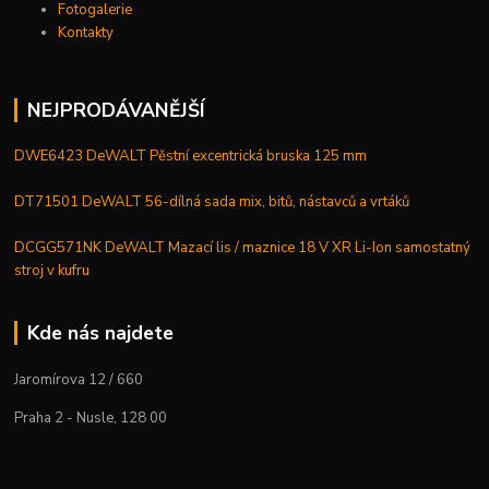
Fotogalerie
Kontakty
NEJPRODÁVANĚJŠÍ
DWE6423 DeWALT Pěstní excentrická bruska 125 mm
DT71501 DeWALT 56-dílná sada mix, bitů, nástavců a vrtáků
DCGG571NK DeWALT Mazací lis / maznice 18 V XR Li-Ion samostatný
stroj v kufru
Kde nás najdete
Jaromírova 12 / 660
Praha 2 - Nusle, 128 00