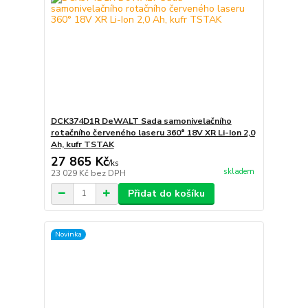
DCK374D1R DeWALT Sada samonivelačního
rotačního červeného laseru 360° 18V XR Li-Ion 2,0
Ah, kufr TSTAK
27 865 Kč
/
ks
skladem
23 029 Kč
bez DPH
Přidat do košíku
Novinka