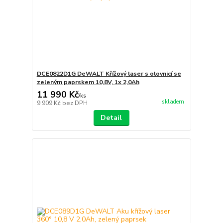
DCE0822D1G DeWALT Křížový laser s olovnicí se
zeleným paprskem 10,8V, 1x 2,0Ah
11 990 Kč
/
ks
skladem
9 909 Kč
bez DPH
Detail