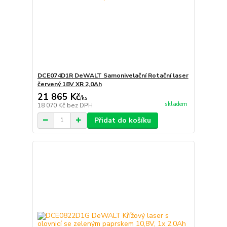
DCE074D1R DeWALT Samonivelační Rotační laser
červený 18V XR 2,0Ah
21 865 Kč
/
ks
skladem
18 070 Kč
bez DPH
Přidat do košíku