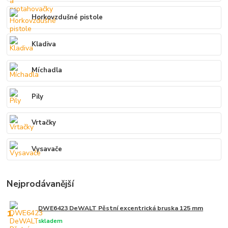
Horkovzdušné pistole
Kladiva
Míchadla
Pily
Vrtačky
Vysavače
Nejprodávanější
DWE6423 DeWALT Pěstní excentrická bruska 125 mm
1.
skladem