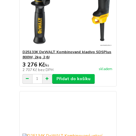
D25133K DeWALT Kombinované kladivo SDSPlus
800W, 2kg, 2,6J
3 276 Kč
/
ks
skladem
2 707 Kč
bez DPH
Přidat do košíku