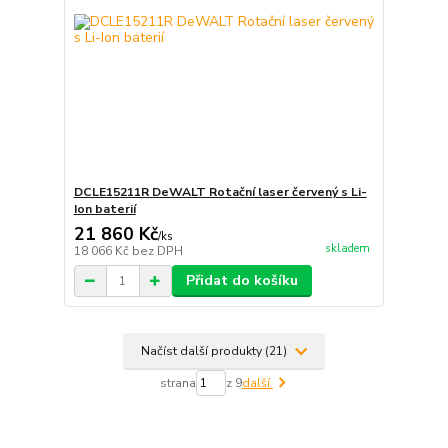
DCLE15211R DeWALT Rotační laser červený s Li-
Ion baterií
21 860 Kč
/
ks
skladem
18 066 Kč
bez DPH
Přidat do košíku
Načíst další produkty (21)
strana
z 9
další