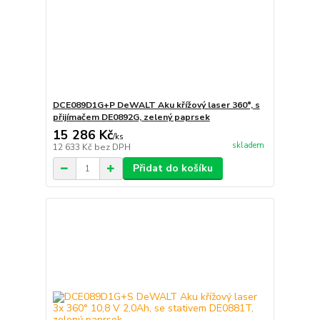
DCE089D1G+P DeWALT Aku křížový laser 360°, s
přijímačem DE0892G, zelený paprsek
15 286 Kč
/
ks
skladem
12 633 Kč
bez DPH
Přidat do košíku