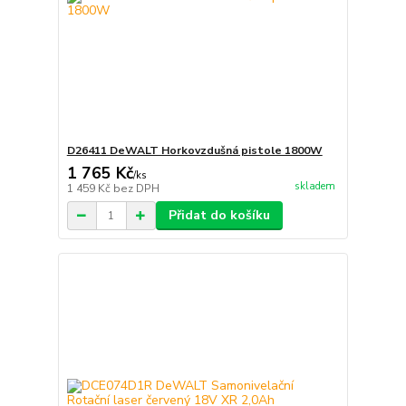
D26411 DeWALT Horkovzdušná pistole 1800W
1 765 Kč
/
ks
skladem
1 459 Kč
bez DPH
Přidat do košíku