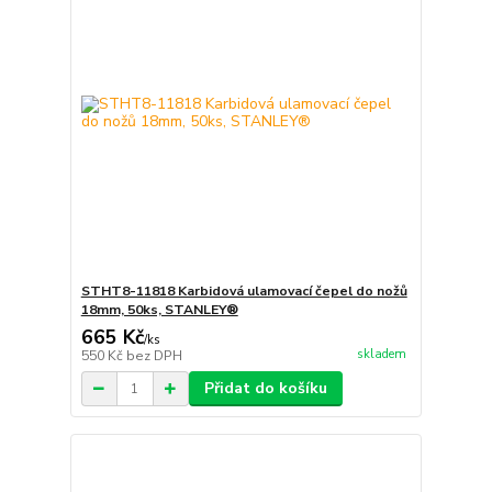
STHT8-11818 Karbidová ulamovací čepel do nožů
18mm, 50ks, STANLEY®
665 Kč
/
ks
skladem
550 Kč
bez DPH
Přidat do košíku