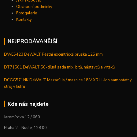
Jak nakupovat
Obchodní podmínky
Fotogalerie
Kontakty
NEJPRODÁVANĚJŠÍ
DWE6423 DeWALT Pěstní excentrická bruska 125 mm
DT71501 DeWALT 56-dílná sada mix, bitů, nástavců a vrtáků
DCGG571NK DeWALT Mazací lis / maznice 18 V XR Li-Ion samostatný
stroj v kufru
Kde nás najdete
Jaromírova 12 / 660
Praha 2 - Nusle, 128 00