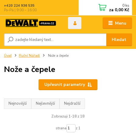
0
ks
+420 224 936 535
za
0,00 Kč
Po–Pá | 9:00 – 16:00
Menu
Hledat
Úvod
Ruční Nářadí
Nože a čepele
Nože a čepele
Upřesnit parametry
Nejnovější
Nejlevnější
Nejdražší
Zobrazuji 1-18 z 18
strana
z 1