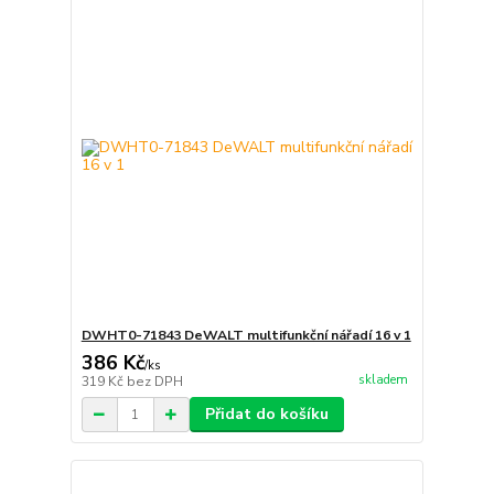
DWHT0-71843 DeWALT multifunkční nářadí 16 v 1
386 Kč
/
ks
skladem
319 Kč
bez DPH
Přidat do košíku