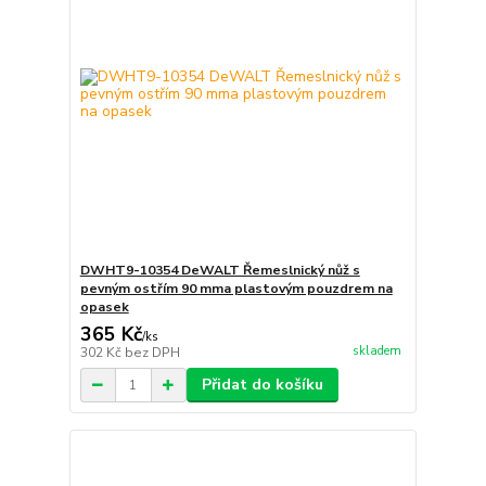
DWHT9-10354 DeWALT Řemeslnický nůž s
pevným ostřím 90 mma plastovým pouzdrem na
opasek
365 Kč
/
ks
skladem
302 Kč
bez DPH
Přidat do košíku