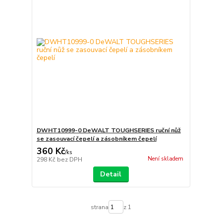
DWHT10999-0 DeWALT TOUGHSERIES ruční nůž
se zasouvací čepelí a zásobníkem čepelí
360 Kč
/
ks
Není skladem
298 Kč
bez DPH
Detail
strana
z 1