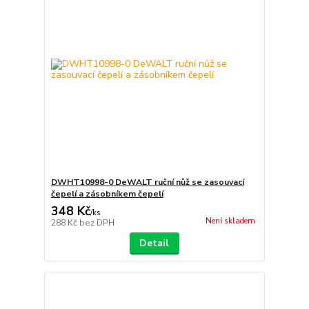
DWHT10998-0 DeWALT ruční nůž se zasouvací
čepelí a zásobníkem čepelí
348 Kč
/
ks
Není skladem
288 Kč
bez DPH
Detail