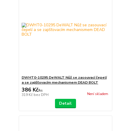
DWHT0-10295 DeWALT Nůž se zasouvací čepelí
a se zajišťovacím mechanismem DEAD BOLT
386 Kč
/
ks
Není skladem
319 Kč
bez DPH
Detail