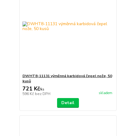
DWHT8-11131 výměnná karbidová čepel nože, 50
kusů
721 Kč
/
ks
skladem
596 Kč
bez DPH
Detail