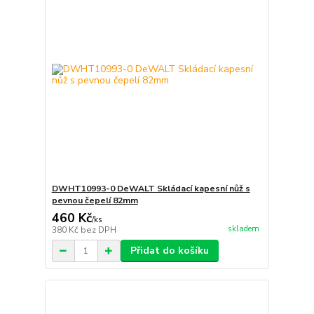
DWHT10993-0 DeWALT Skládací kapesní nůž s
pevnou čepelí 82mm
460 Kč
/
ks
skladem
380 Kč
bez DPH
Přidat do košíku