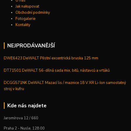
O nás
Jak nakupovat
Obchodní podmínky
Fotogalerie
Kontakty
NEJPRODÁVANĚJŠÍ
DWE6423 DeWALT Pěstní excentrická bruska 125 mm
DT71501 DeWALT 56-dílná sada mix, bitů, nástavců a vrtáků
DCGG571NK DeWALT Mazací lis / maznice 18 V XR Li-Ion samostatný
stroj v kufru
Kde nás najdete
Jaromírova 12 / 660
Praha 2 - Nusle, 128 00