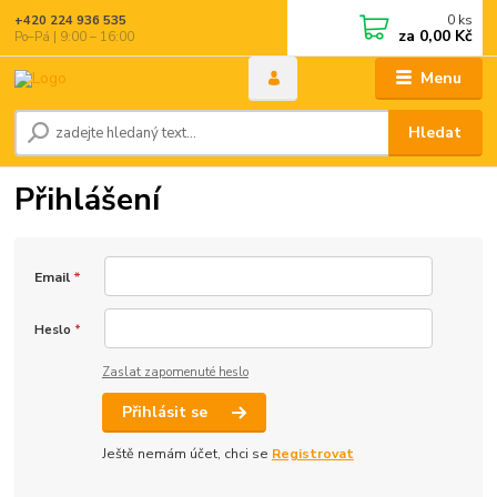
0
ks
+420 224 936 535
za
0,00 Kč
Po–Pá | 9:00 – 16:00
Menu
Hledat
Přihlášení
Email
*
Heslo
*
Zaslat zapomenuté heslo
Přihlásit se
Ještě nemám účet, chci se
Registrovat