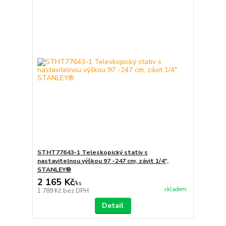
STHT77643-1 Teleskopický stativ s
nastavitelnou výškou 97 -247 cm, závit 1/4",
STANLEY®
2 165 Kč
/
ks
skladem
1 789 Kč
bez DPH
Detail