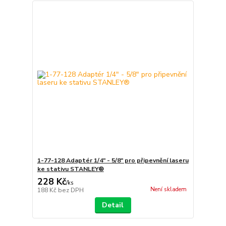
1-77-128 Adaptér 1/4" - 5/8" pro připevnění laseru
ke stativu STANLEY®
228 Kč
/
ks
Není skladem
188 Kč
bez DPH
Detail