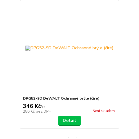
DPG52-9D DeWALT Ochranné brýle (čiré)
346 Kč
/
ks
Není skladem
286 Kč
bez DPH
Detail