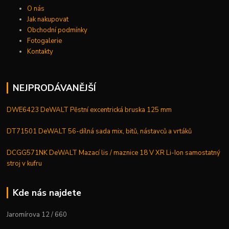
O nás
Jak nakupovat
Obchodní podmínky
Fotogalerie
Kontakty
NEJPRODÁVANĚJŠÍ
DWE6423 DeWALT Pěstní excentrická bruska 125 mm
DT71501 DeWALT 56-dílná sada mix, bitů, nástavců a vrtáků
DCGG571NK DeWALT Mazací lis / maznice 18 V XR Li-Ion samostatný
stroj v kufru
Kde nás najdete
Jaromírova 12 / 660