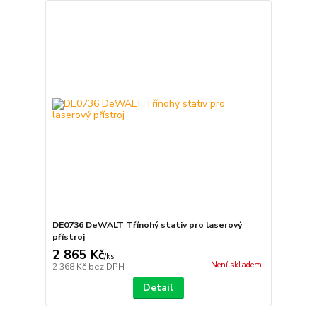
DE0736 DeWALT Třínohý stativ pro laserový
přístroj
2 865 Kč
/
ks
Není skladem
2 368 Kč
bez DPH
Detail