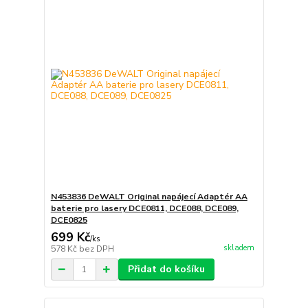
N453836 DeWALT Original napájecí Adaptér AA
baterie pro lasery DCE0811, DCE088, DCE089,
DCE0825
699 Kč
/
ks
skladem
578 Kč
bez DPH
Přidat do košíku