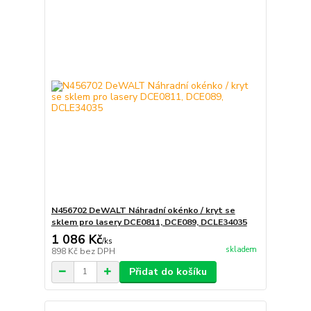
N456702 DeWALT Náhradní okénko / kryt se
sklem pro lasery DCE0811, DCE089, DCLE34035
1 086 Kč
/
ks
skladem
898 Kč
bez DPH
Přidat do košíku