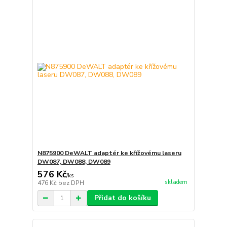
N875900 DeWALT adaptér ke křížovému laseru
DW087, DW088, DW089
576 Kč
/
ks
skladem
476 Kč
bez DPH
Přidat do košíku