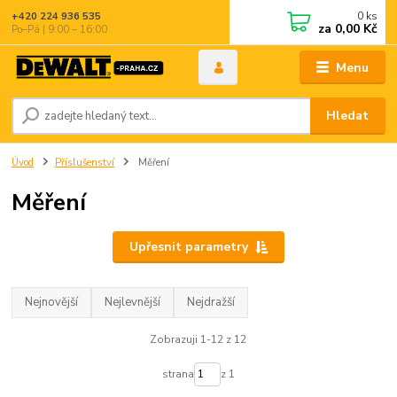
0
ks
+420 224 936 535
za
0,00 Kč
Po–Pá | 9:00 – 16:00
Menu
Hledat
Úvod
Příslušenství
Měření
Měření
Upřesnit parametry
Nejnovější
Nejlevnější
Nejdražší
Zobrazuji 1-12 z 12
strana
z 1