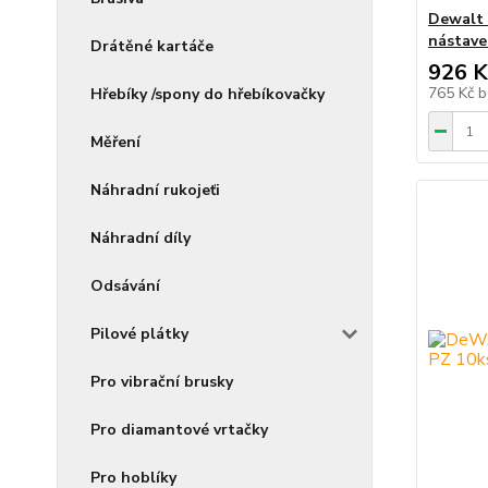
Dewalt 
nástavec
Drátěné kartáče
926 K
765 Kč
b
Hřebíky /spony do hřebíkovačky
Měření
Náhradní rukojeťi
Náhradní díly
Odsávání
Pilové plátky
Pro vibrační brusky
Pro diamantové vrtačky
Pro hoblíky