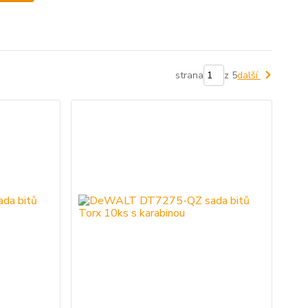
strana
z 5
další