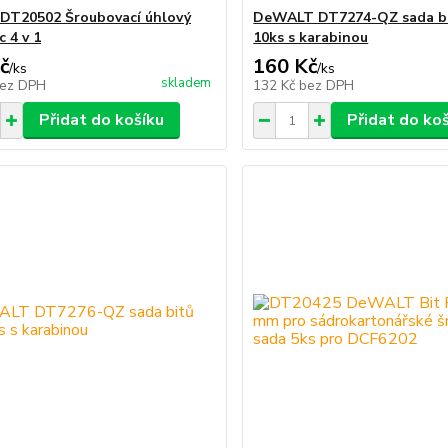
DT20502 Šroubovací úhlový
DeWALT DT7274-QZ sada bi
 4 v 1
10ks s karabinou
č
160 Kč
/
ks
/
ks
skladem
ez DPH
132 Kč
bez DPH
Přidat do košíku
Přidat do ko