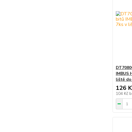
DT70806
IMBUS 
liště d
126 K
104 Kč
b