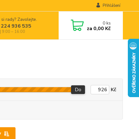
Přihlášení
 si rady? Zavolejte.
0
ks
 224 936 535
za
0,00 Kč
| 9:00 – 16:00
Do
Kč
y