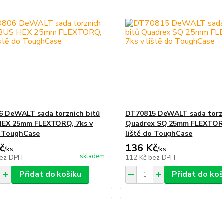
 DeWALT sada torzních bitů
DT70815 DeWALT sada torzn
HEX 25mm FLEXTORQ, 7ks v
Quadrex SQ 25mm FLEXTORQ
o ToughCase
liště do ToughCase
č
136 Kč
/
ks
/
ks
skladem
ez DPH
112 Kč
bez DPH
Přidat do košíku
Přidat do ko