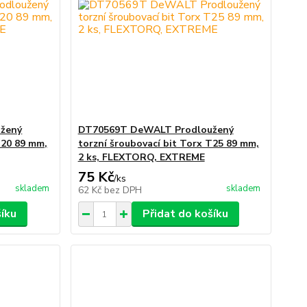
žený
DT70569T DeWALT Prodloužený
T20 89 mm,
torzní šroubovací bit Torx T25 89 mm,
2 ks, FLEXTORQ, EXTREME
75 Kč
/
ks
skladem
skladem
62 Kč
bez DPH
šíku
Přidat do košíku