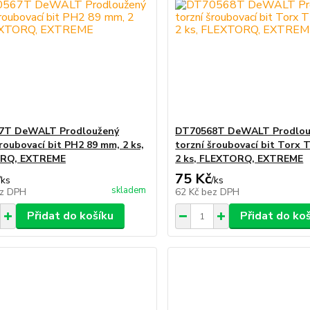
7T DeWALT Prodloužený
DT70568T DeWALT Prodlou
šroubovací bit PH2 89 mm, 2 ks,
torzní šroubovací bit Torx 
RQ, EXTREME
2 ks, FLEXTORQ, EXTREME
75 Kč
/
ks
/
ks
skladem
z DPH
62 Kč
bez DPH
Přidat do košíku
Přidat do ko