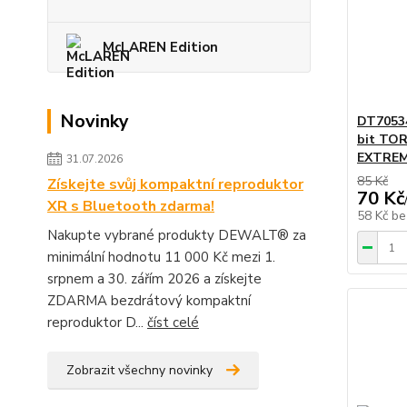
McLAREN Edition
Novinky
DT7053
bit TOR
EXTRE
31.07.2026
85 Kč
Získejte svůj kompaktní reproduktor
70 Kč
XR s Bluetooth zdarma!
58 Kč
be
Nakupte vybrané produkty DEWALT® za
minimální hodnotu 11 000 Kč mezi 1.
srpnem a 30. zářím 2026 a získejte
ZDARMA bezdrátový kompaktní
reproduktor D...
číst celé
Zobrazit všechny novinky