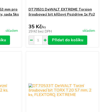
53 mm pro
DT70531 DeWALT EXTREME Torsion
y, sada 5ks
šroubovací bit křížový Pozidrive 1x Pz2
35 Kč
/
ks
skladem
skladem
29 Kč
bez DPH
šíku
Přidat do košíku