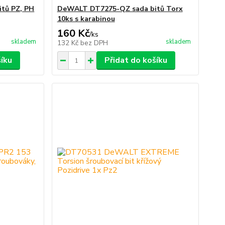
tů PZ, PH
DeWALT DT7275-QZ sada bitů Torx
10ks s karabinou
160 Kč
/
ks
skladem
skladem
132 Kč
bez DPH
šíku
Přidat do košíku