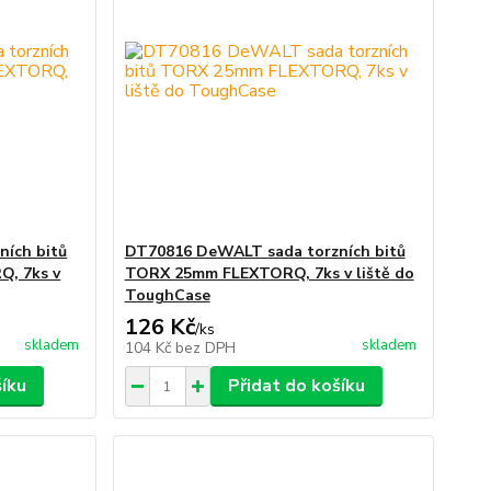
ích bitů
DT70816 DeWALT sada torzních bitů
, 7ks v
TORX 25mm FLEXTORQ, 7ks v liště do
ToughCase
126 Kč
/
ks
skladem
skladem
104 Kč
bez DPH
šíku
Přidat do košíku