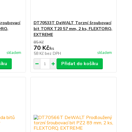
roubovací
DT70533T DeWALT Torzní šroubovací
ORQ,
bit TORX T20 57 mm, 2 ks, FLEXTORQ,
EXTREME
85 Kč
70 Kč
/
ks
skladem
skladem
58 Kč
bez DPH
šíku
Přidat do košíku