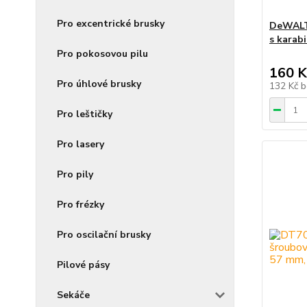
Pro excentrické brusky
DeWALT
s karab
Pro pokosovou pilu
160 K
Pro úhlové brusky
132 Kč
b
Pro leštičky
Pro lasery
Pro pily
Pro frézky
Pro oscilační brusky
Pilové pásy
Sekáče