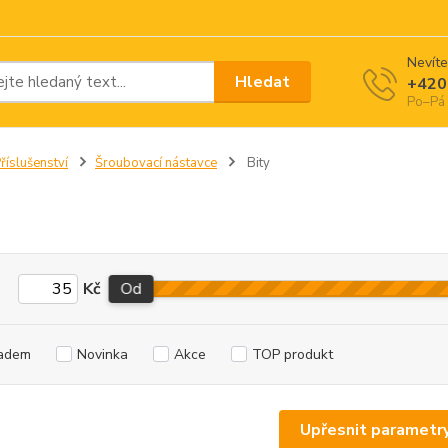
Nevíte
Hledat
+420
Po–Pá 
říslušenství
Šroubovací nástavce
Bity
Kč
Od
adem
Novinka
Akce
TOP produkt
Upřesnit parametr