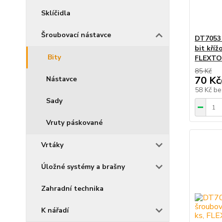
Sklíčidla
Šroubovací nástavce
DT7053
bit kříž
Bity
FLEXTO
85 Kč
70 Kč
Nástavce
58 Kč
be
Sady
Vruty páskované
Vrtáky
Úložné systémy a brašny
Zahradní technika
K nářadí