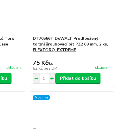
tů Torx
DT70566T DeWALT Prodloužený
Case
torzní šroubovací bit PZ2 89 mm, 2 ks,
FLEXTORQ, EXTREME
75 Kč
/
ks
skladem
skladem
62 Kč
bez DPH
šíku
Přidat do košíku
Novinka