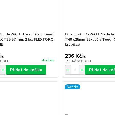
4T DeWALT Torzní šroubovací
DT70559T DeWALT Sada bi
X T25 57 mm, 2 ks, FLEXTORQ,
T40 x25mm 25kusů v Tough
ME
krabičce
236 Kč
/
ks
/
ks
skladem
z DPH
195 Kč
bez DPH
Přidat do košíku
Přidat do ko
Novinka