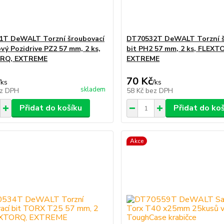
1T DeWALT Torzní šroubovací
DT70532T DeWALT Torzní š
ový Pozidrive PZ2 57 mm, 2 ks,
bit PH2 57 mm, 2 ks, FLEXT
RQ, EXTREME
EXTREME
70 Kč
/
ks
/
ks
skladem
z DPH
58 Kč
bez DPH
Přidat do košíku
Přidat do ko
Akce