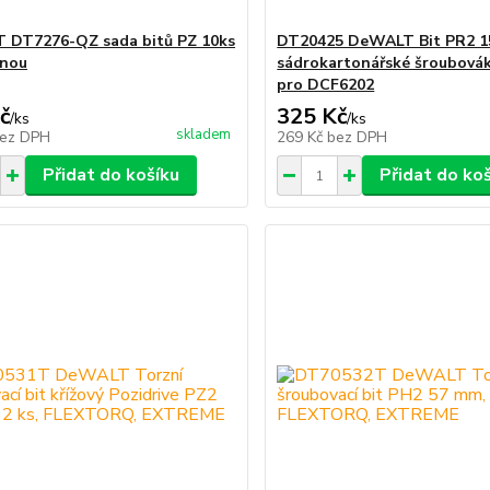
 DT7276-QZ sada bitů PZ 10ks
DT20425 DeWALT Bit PR2 1
inou
sádrokartonářské šroubovák
pro DCF6202
č
325 Kč
/
ks
/
ks
skladem
ez DPH
269 Kč
bez DPH
Přidat do košíku
Přidat do ko