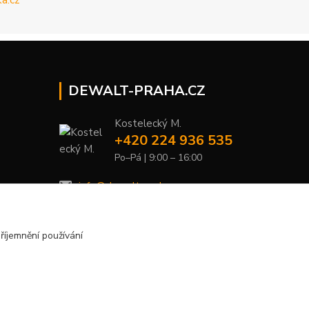
DEWALT-PRAHA.CZ
Kostelecký M.
+420 224 936 535
Po–Pá | 9:00 – 16:00
info@dewalt-praha.cz
říjemnění používání