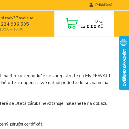
Přihlášení
 si rady? Zavolejte.
0
ks
 224 936 535
za
0,00 Kč
| 9:00 – 16:00
 na 3 roky. Jednoduše se zaregistrujte na MyDEWALT
týdnů od zakoupení si své nářadí přidejte do seznamu na
eré se 3letá záruka nevztahuje, naleznete na odkazu
ěný záruční certifikát.