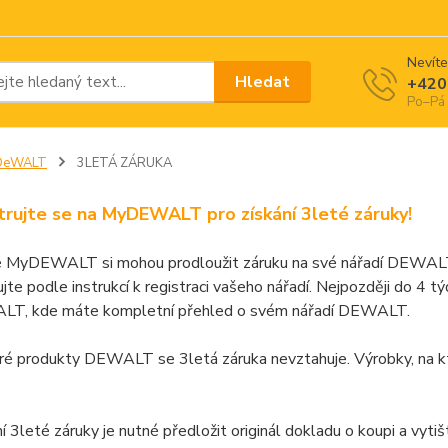
Nevíte
Hledat
+420
Po–Pá 
DeWALT
3LETÁ ZÁRUKA
trujte se na MyDEWALT pro získání 3leté záruky!
é MyDEWALT si mohou prodloužit záruku na své nářadí DEWALT
jte podle instrukcí k registraci vašeho nářadí. Nejpozději do 4 
, kde máte kompletní přehled o svém nářadí DEWALT.
ré produkty DEWALT se 3letá záruka nevztahuje. Výrobky, na kt
í 3leté záruky je nutné předložit originál dokladu o koupi a vytišt