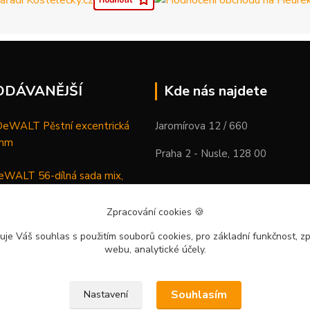
ODÁVANĚJŠÍ
Kde nás najdete
WALT Pěstní excentrická
Jaromírova 12 / 660
 mm
Praha 2 - Nusle, 128 00
WALT 56-dílná sada mix,
ců a vrtáků
Zpracování cookies
🍪
DeWALT Mazací lis /
uje Váš souhlas
s použitím souborů cookies, pro základní funkčnost, zp
 XR Li-Ion samostatný stroj
webu, analytické účely.
Souhlasím
Nastavení