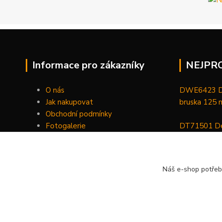
Informace pro zákazníky
NEJPR
O nás
DWE6423 De
Jak nakupovat
bruska 125
Obchodní podmínky
Fotogalerie
DT71501 De
Kontakty
bitů, nástav
DCGG571NK 
Náš e-shop potřeb
maznice 18 V
v kufru