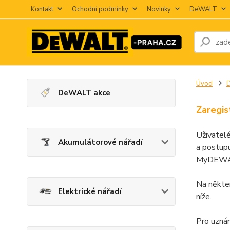
Kontakt
Ochodní podmínky
Novinky
DeWALT
Úvod
DeWALT akce
Zaregis
Uživatel
Akumulátorové nářadí
a postupu
MyDEWALT
Na někte
Elektrické nářadí
níže.
Pro uznán