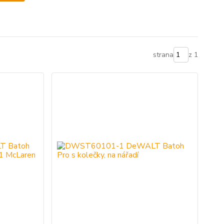
strana
z 1