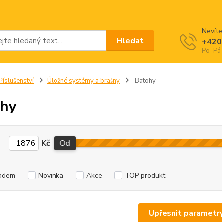
Nevíte
Hledat
+420
Po–Pá 
říslušenství
Úložné systémy a brašny
Batohy
ohy
Kč
Od
adem
Novinka
Akce
TOP produkt
Upřesnit parametr