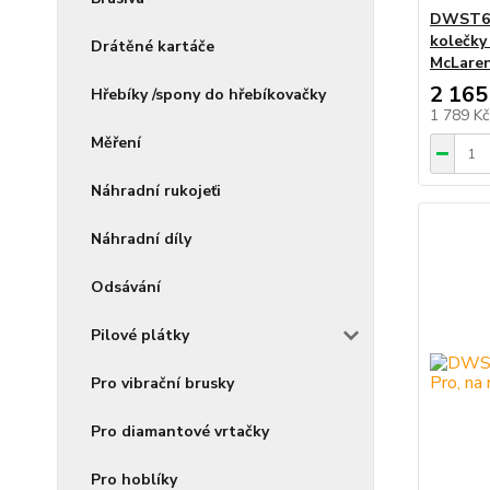
DWST60
kolečky
Drátěné kartáče
McLare
2 165
Hřebíky /spony do hřebíkovačky
1 789 K
Měření
Náhradní rukojeťi
Náhradní díly
Odsávání
Pilové plátky
Pro vibrační brusky
Pro diamantové vrtačky
Pro hoblíky