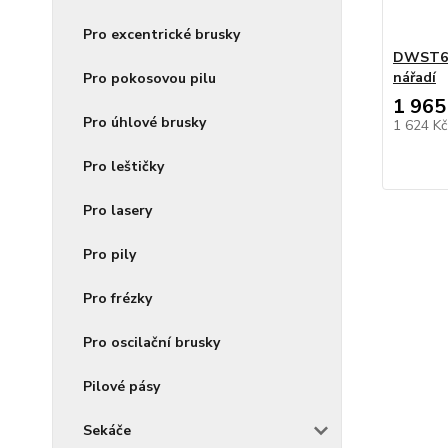
Pro excentrické brusky
DWST60
nářadí
Pro pokosovou pilu
1 965
Pro úhlové brusky
1 624 K
Pro leštičky
Pro lasery
Pro pily
Pro frézky
Pro oscilační brusky
Pilové pásy
Sekáče