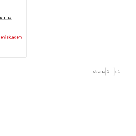
oh na
ení skladem
strana
z 1