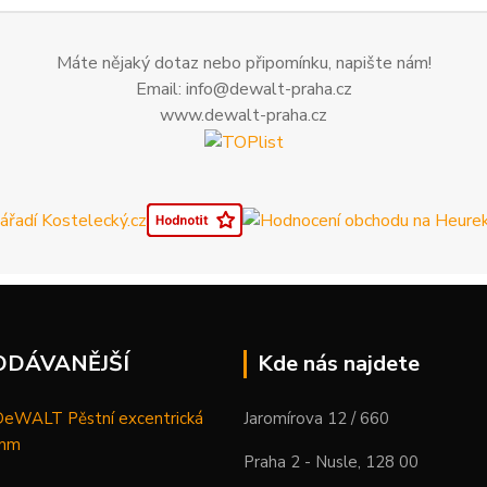
Máte nějaký dotaz nebo připomínku, napište nám!
Email: info@dewalt-praha.cz
www.dewalt-praha.cz
ODÁVANĚJŠÍ
Kde nás najdete
WALT Pěstní excentrická
Jaromírova 12 / 660
 mm
Praha 2 - Nusle, 128 00