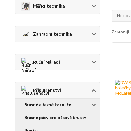
Měřící technika
Nejnově
Zobrazuji 
Zahradní technika
Ruční Nářadí
Příslušenství
Brusné a řezné kotouče
Brusné pásy pro pásové brusky
Brusiva