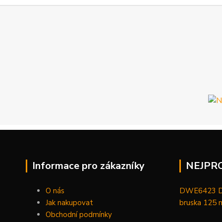
Informace pro zákazníky
NEJPR
O nás
DWE6423 De
Jak nakupovat
bruska 125
Obchodní podmínky