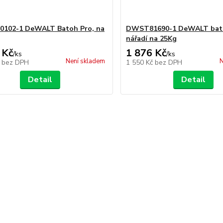
102-1 DeWALT Batoh Pro, na
DWST81690-1 DeWALT bat
nářadí na 25Kg
 Kč
1 876 Kč
/
ks
/
ks
Není skladem
N
č
bez DPH
1 550 Kč
bez DPH
Detail
Detail