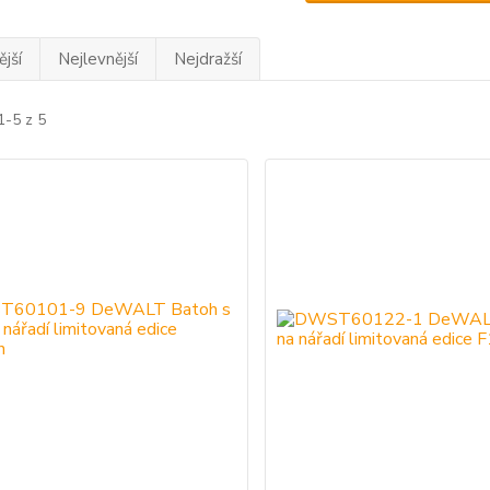
jší
Nejlevnější
Nejdražší
1-5 z 5