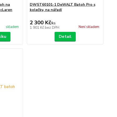
oh na
DWST60101-1 DeWALT Batoh Pro s
McLaren
kolečky, na nářadí
2 300 Kč
/
ks
skladem
Není skladem
1 901 Kč
bez DPH
šíku
Detail