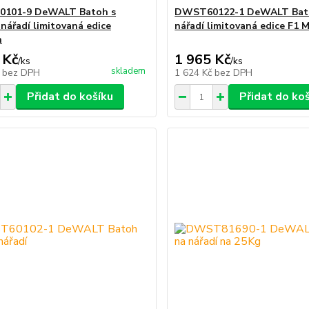
101-9 DeWALT Batoh s
DWST60122-1 DeWALT Bat
 nářadí limitovaná edice
nářadí limitovaná edice F1 
n
 Kč
1 965 Kč
/
ks
/
ks
skladem
č
bez DPH
1 624 Kč
bez DPH
Přidat do košíku
Přidat do ko