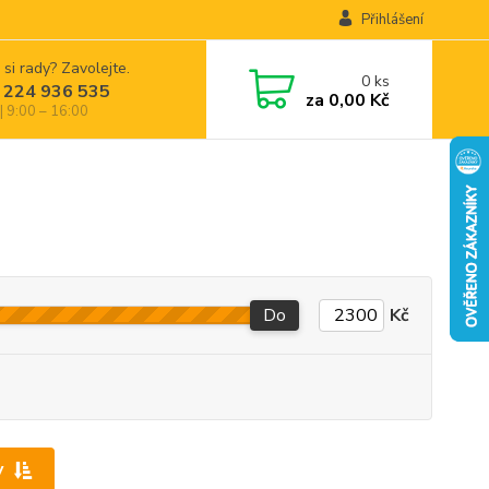
Přihlášení
 si rady? Zavolejte.
0
ks
 224 936 535
za
0,00 Kč
| 9:00 – 16:00
Do
Kč
y