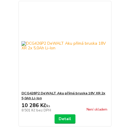
DCG426P2 DeWALT Aku přímá bruska 18V XR 2x
5,0Ah Li-Ion
10 286 Kč
/
ks
Není skladem
8 501 Kč
bez DPH
Detail