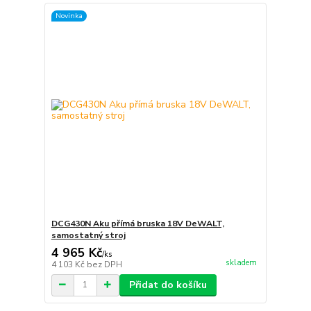
Novinka
DCG430N Aku přímá bruska 18V DeWALT,
samostatný stroj
4 965 Kč
/
ks
skladem
4 103 Kč
bez DPH
Přidat do košíku