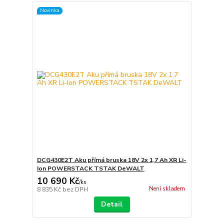
Novinka
DCG430E2T Aku přímá bruska 18V 2x 1,7 Ah XR Li-
Ion POWERSTACK TSTAK DeWALT
10 690 Kč
/
ks
Není skladem
8 835 Kč
bez DPH
Detail