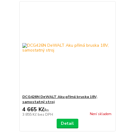
DCG426N DeWALT Aku přímá bruska 18V,
samostatný stroj
4 665 Kč
/
ks
Není skladem
3 855 Kč
bez DPH
Detail