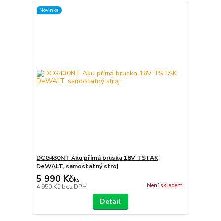
Novinka
DCG430NT Aku přímá bruska 18V TSTAK
DeWALT, samostatný stroj
5 990 Kč
/
ks
Není skladem
4 950 Kč
bez DPH
Detail