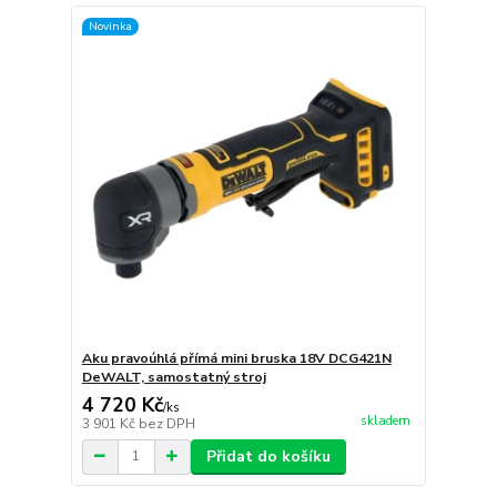
Novinka
Aku pravoúhlá přímá mini bruska 18V DCG421N
DeWALT, samostatný stroj
4 720 Kč
/
ks
skladem
3 901 Kč
bez DPH
Přidat do košíku