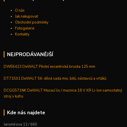
O nás
Jak nakupovat
Obchodní podmínky
Fotogalerie
Kontakty
NEJPRODÁVANĚJŠÍ
DWE6423 DeWALT Pěstní excentrická bruska 125 mm
DT71501 DeWALT 56-dílná sada mix, bitů, nástavců a vrtáků
DCGG571NK DeWALT Mazací lis / maznice 18 V XR Li-Ion samostatný
stroj v kufru
Kde nás najdete
Jaromírova 12 / 660