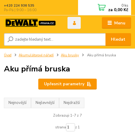
0
ks
+420 224 936 535
za
0,00 Kč
Po–Pá | 9:00 – 16:00
Menu
Hledat
Úvod
Akumulátorové nářadí
Aku brusky
Aku přímá bruska
Aku přímá bruska
Upřesnit parametry
Nejnovější
Nejlevnější
Nejdražší
Zobrazuji 1-7 z 7
strana
z 1