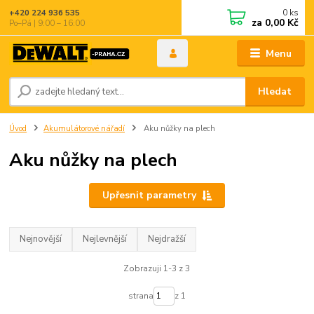
0
ks
+420 224 936 535
za
0,00 Kč
Po–Pá | 9:00 – 16:00
Menu
Hledat
Úvod
Akumulátorové nářadí
Aku nůžky na plech
Aku nůžky na plech
Upřesnit parametry
Nejnovější
Nejlevnější
Nejdražší
Zobrazuji 1-3 z 3
strana
z 1