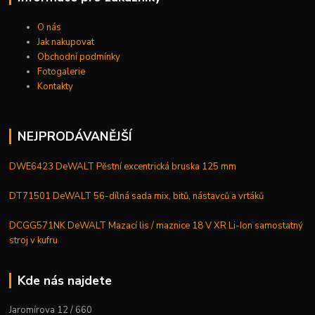
O nás
Jak nakupovat
Obchodní podmínky
Fotogalerie
Kontakty
NEJPRODÁVANĚJŠÍ
DWE6423 DeWALT Pěstní excentrická bruska 125 mm
DT71501 DeWALT 56-dílná sada mix, bitů, nástavců a vrtáků
DCGG571NK DeWALT Mazací lis / maznice 18 V XR Li-Ion samostatný
stroj v kufru
Kde nás najdete
Jaromírova 12 / 660