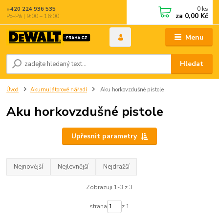
0
ks
+420 224 936 535
za
0,00 Kč
Po–Pá | 9:00 – 16:00
Menu
Hledat
Úvod
Akumulátorové nářadí
Aku horkovzdušné pistole
Aku horkovzdušné pistole
Upřesnit parametry
Nejnovější
Nejlevnější
Nejdražší
Zobrazuji 1-3 z 3
strana
z 1