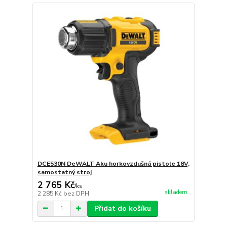
DCE530N DeWALT Aku horkovzdušná pistole 18V,
samostatný stroj
2 765 Kč
/
ks
skladem
2 285 Kč
bez DPH
Přidat do košíku