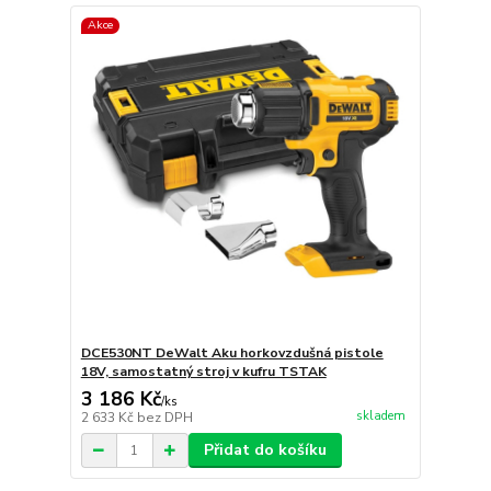
Akce
DCE530NT DeWalt Aku horkovzdušná pistole
18V, samostatný stroj v kufru TSTAK
3 186 Kč
/
ks
skladem
2 633 Kč
bez DPH
Přidat do košíku