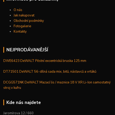
O nás
Jak nakupovat
Obchodní podmínky
Fotogalerie
Kontakty
NEJPRODÁVANĚJŠÍ
DWE6423 DeWALT Pěstní excentrická bruska 125 mm
DT71501 DeWALT 56-dílná sada mix, bitů, nástavců a vrtáků
DCGG571NK DeWALT Mazací lis / maznice 18 V XR Li-Ion samostatný
stroj v kufru
Kde nás najdete
Jaromírova 12 / 660