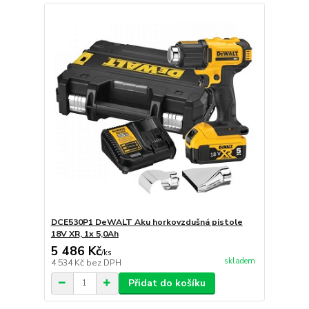
DCE530P1 DeWALT Aku horkovzdušná pistole
18V XR, 1x 5,0Ah
5 486 Kč
/
ks
skladem
4 534 Kč
bez DPH
Přidat do košíku