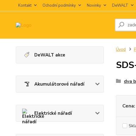
Kontakt
Ochodní podmínky
Novinky
DeWALT
Úvod
P
DeWALT akce
SDS
dva b
Akumulátorové nářadí
Cena:
Elektrické nářadí
Skl