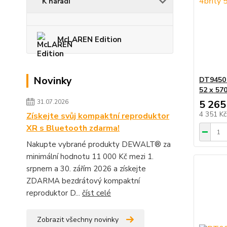
K nářadí
McLAREN Edition
Novinky
DT9450
52 x 5
31.07.2026
5 265
4 351 K
Získejte svůj kompaktní reproduktor
XR s Bluetooth zdarma!
Nakupte vybrané produkty DEWALT® za
minimální hodnotu 11 000 Kč mezi 1.
srpnem a 30. zářím 2026 a získejte
ZDARMA bezdrátový kompaktní
reproduktor D...
číst celé
Zobrazit všechny novinky