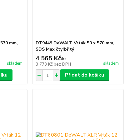
 570 mm,
DT9449 DeWALT Vrták 50 x 570 mm,
SDS Max čtyřbřitý
4 565 Kč
/
ks
skladem
skladem
3 773 Kč
bez DPH
šíku
Přidat do košíku