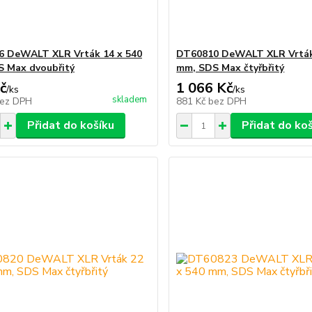
 DeWALT XLR Vrták 14 x 540
DT60810 DeWALT XLR Vrták
 Max dvoubřitý
mm, SDS Max čtyřbřitý
č
1 066 Kč
/
ks
/
ks
skladem
ez DPH
881 Kč
bez DPH
Přidat do košíku
Přidat do ko