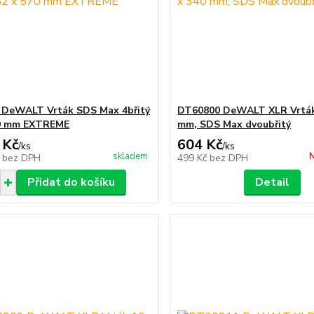
 DeWALT Vrták SDS Max 4břitý
DT60800 DeWALT XLR Vrták
70 mm EXTREME
mm, SDS Max dvoubřitý
 Kč
604 Kč
/
ks
/
ks
skladem
N
č
bez DPH
499 Kč
bez DPH
Přidat do košíku
Detail