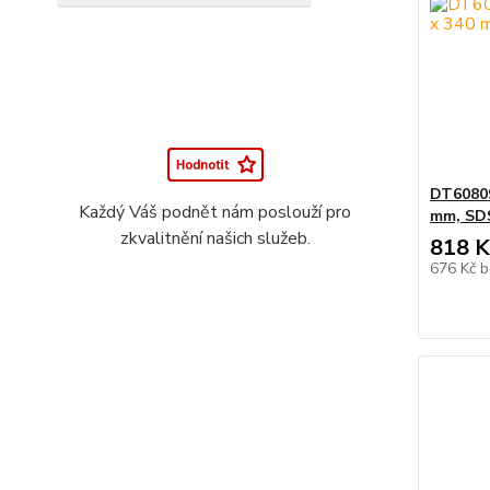
DT60809
Každý Váš podnět nám poslouží pro
mm, SDS
zkvalitnění našich služeb.
818 K
676 Kč
b