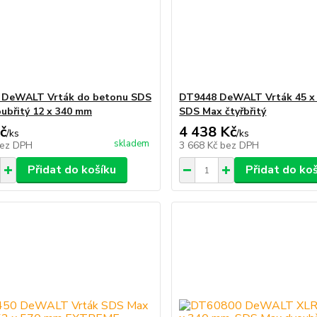
 DeWALT Vrták do betonu SDS
DT9448 DeWALT Vrták 45 x
ubřitý 12 x 340 mm
SDS Max čtyřbřitý
č
4 438 Kč
/
ks
/
ks
skladem
ez DPH
3 668 Kč
bez DPH
Přidat do košíku
Přidat do ko