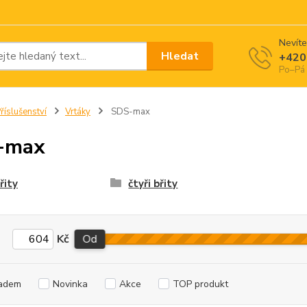
Nevíte
Hledat
+420
Po–Pá 
říslušenství
Vrtáky
SDS-max
-max
řity
čtyři břity
Kč
Od
adem
Novinka
Akce
TOP produkt