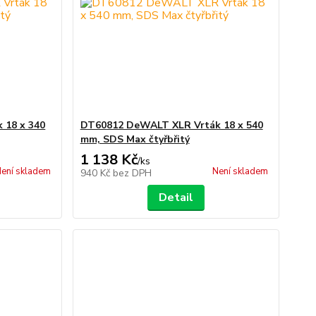
 18 x 340
DT60812 DeWALT XLR Vrták 18 x 540
mm, SDS Max čtyřbřitý
1 138 Kč
/
ks
ení skladem
Není skladem
940 Kč
bez DPH
Detail