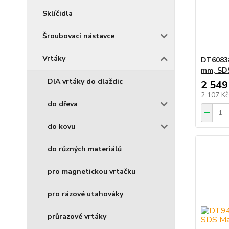
Sklíčidla
Šroubovací nástavce
Vrtáky
DT60838
mm, SDS
DIA vrtáky do dlaždic
2 549
2 107 K
do dřeva
do kovu
do různých materiálů
pro magnetickou vrtačku
pro rázové utahováky
průrazové vrtáky