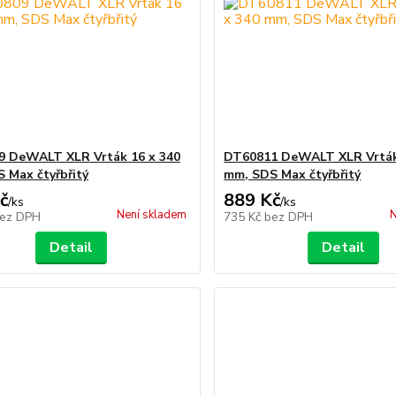
 DeWALT XLR Vrták 16 x 340
DT60811 DeWALT XLR Vrták
 Max čtyřbřitý
mm, SDS Max čtyřbřitý
č
889 Kč
/
ks
/
ks
Není skladem
N
ez DPH
735 Kč
bez DPH
Detail
Detail