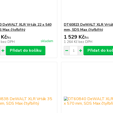
 DeWALT XLR Vrták 22 x 540
DT60823 DeWALT XLR Vrták
 Max čtyřbřitý
mm, SDS Max čtyřbřitý
 Kč
1 529 Kč
/
ks
/
ks
skladem
č
bez DPH
1 264 Kč
bez DPH
Přidat do košíku
Přidat do ko