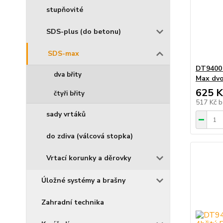
stupňovité
SDS-plus (do betonu)
SDS-max
DT9400
dva břity
Max dvo
625 K
čtyři břity
517 Kč
b
sady vrtáků
do zdiva (válcová stopka)
Vrtací korunky a děrovky
Úložné systémy a brašny
Zahradní technika