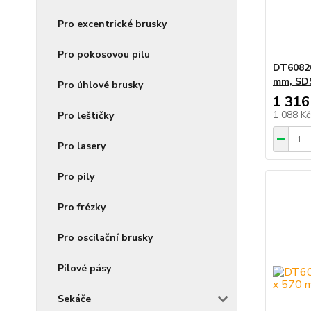
Pro excentrické brusky
Pro pokosovou pilu
DT60820
mm, SDS
Pro úhlové brusky
1 316
1 088 K
Pro leštičky
Pro lasery
Pro pily
Pro frézky
Pro oscilační brusky
Pilové pásy
Sekáče