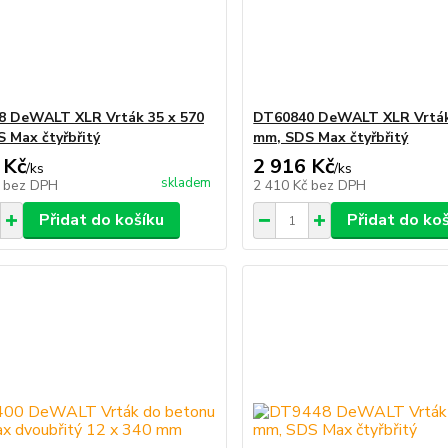
 DeWALT XLR Vrták 35 x 570
DT60840 DeWALT XLR Vrták
 Max čtyřbřitý
mm, SDS Max čtyřbřitý
 Kč
2 916 Kč
/
ks
/
ks
skladem
č
bez DPH
2 410 Kč
bez DPH
Přidat do košíku
Přidat do ko