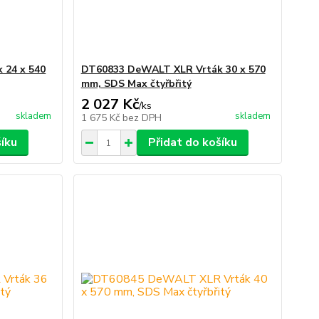
 24 x 540
DT60833 DeWALT XLR Vrták 30 x 570
mm, SDS Max čtyřbřitý
2 027 Kč
/
ks
skladem
skladem
1 675 Kč
bez DPH
šíku
Přidat do košíku