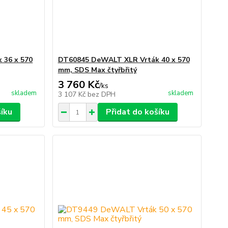
 36 x 570
DT60845 DeWALT XLR Vrták 40 x 570
mm, SDS Max čtyřbřitý
3 760 Kč
/
ks
skladem
skladem
3 107 Kč
bez DPH
šíku
Přidat do košíku