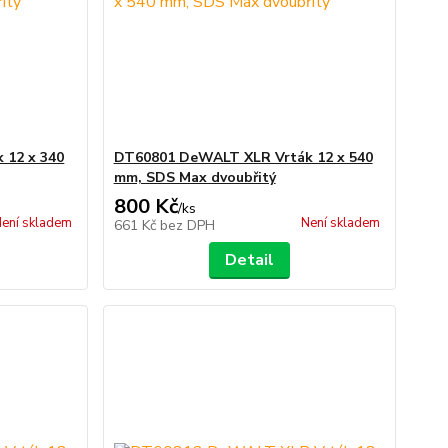
 12 x 340
DT60801 DeWALT XLR Vrták 12 x 540
mm, SDS Max dvoubřitý
800 Kč
/
ks
ení skladem
Není skladem
661 Kč
bez DPH
Detail