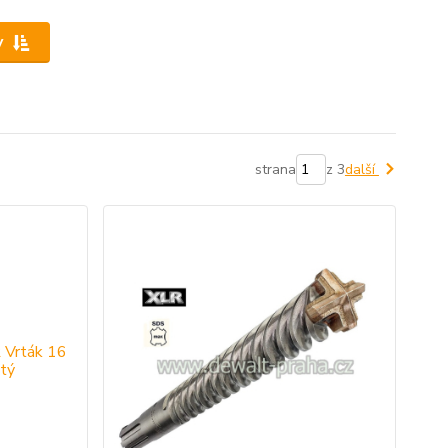
y
strana
z 3
další