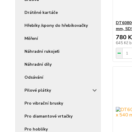
Drátěné kartáče
DT60806
Hřebíky /spony do hřebíkovačky
mm, SDS
780 K
Měření
645 Kč
b
Náhradní rukojeťi
Náhradní díly
Odsávání
Pilové plátky
Pro vibrační brusky
Pro diamantové vrtačky
Pro hoblíky