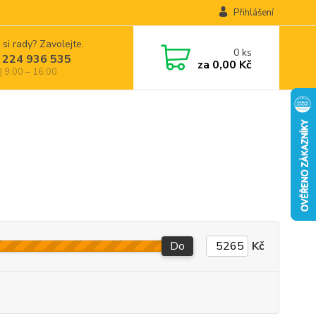
Přihlášení
 si rady? Zavolejte.
0
ks
 224 936 535
za
0,00 Kč
| 9:00 – 16:00
Do
Kč