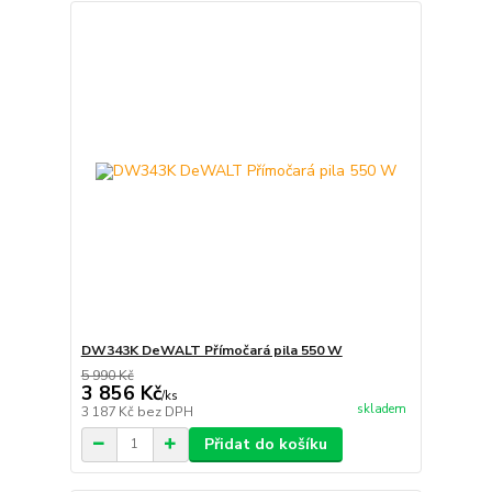
DW343K DeWALT Přímočará pila 550 W
5 990 Kč
3 856 Kč
/
ks
skladem
3 187 Kč
bez DPH
Přidat do košíku