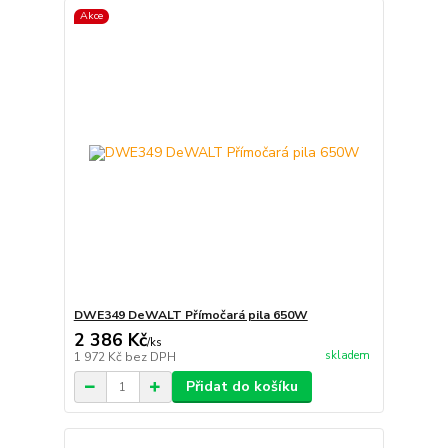
Akce
DWE349 DeWALT Přímočará pila 650W
2 386 Kč
/
ks
skladem
1 972 Kč
bez DPH
Přidat do košíku