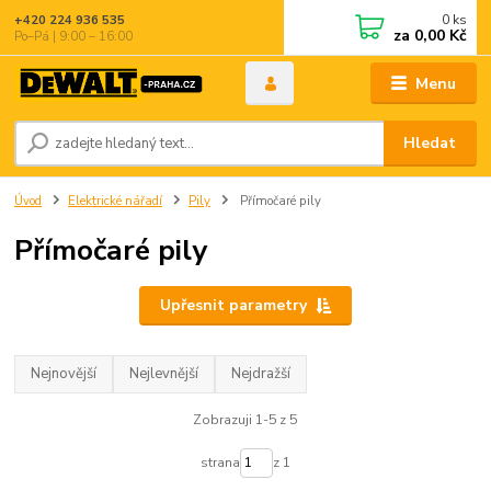
0
ks
+420 224 936 535
za
0,00 Kč
Po–Pá | 9:00 – 16:00
Menu
Hledat
Úvod
Elektrické nářadí
Pily
Přímočaré pily
Přímočaré pily
Upřesnit parametry
Nejnovější
Nejlevnější
Nejdražší
Zobrazuji 1-5 z 5
strana
z 1