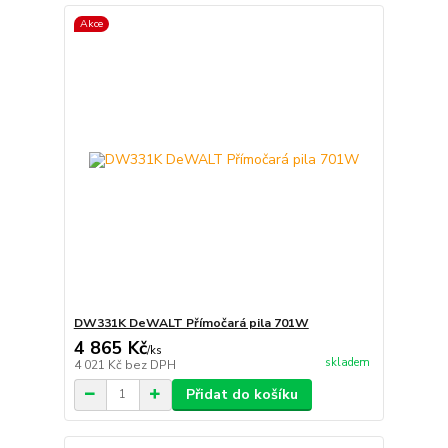
Akce
DW331K DeWALT Přímočará pila 701W
4 865 Kč
/
ks
skladem
4 021 Kč
bez DPH
Přidat do košíku