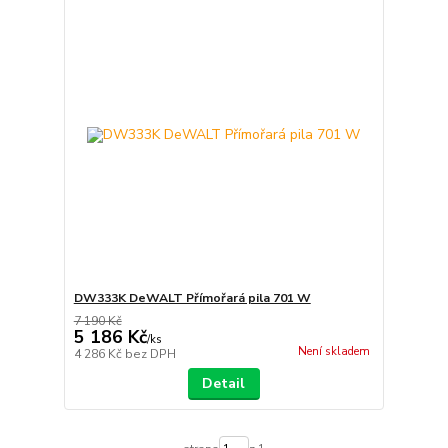
DW333K DeWALT Přímořará pila 701 W
7 190 Kč
5 186 Kč
/
ks
Není skladem
4 286 Kč
bez DPH
Detail