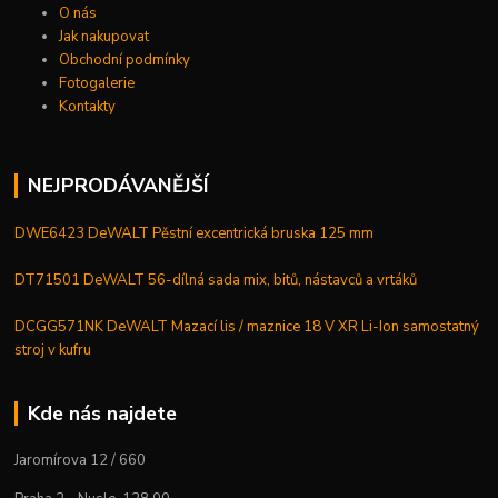
O nás
Jak nakupovat
Obchodní podmínky
Fotogalerie
Kontakty
NEJPRODÁVANĚJŠÍ
DWE6423 DeWALT Pěstní excentrická bruska 125 mm
DT71501 DeWALT 56-dílná sada mix, bitů, nástavců a vrtáků
DCGG571NK DeWALT Mazací lis / maznice 18 V XR Li-Ion samostatný
stroj v kufru
Kde nás najdete
Jaromírova 12 / 660