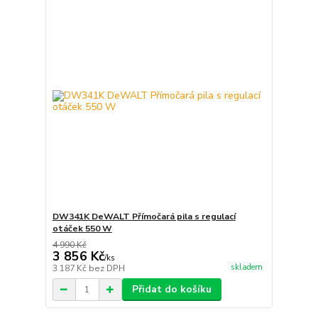
DW341K DeWALT Přímočará pila s regulací
otáček 550 W
4 990 Kč
3 856 Kč
/
ks
skladem
3 187 Kč
bez DPH
Přidat do košíku