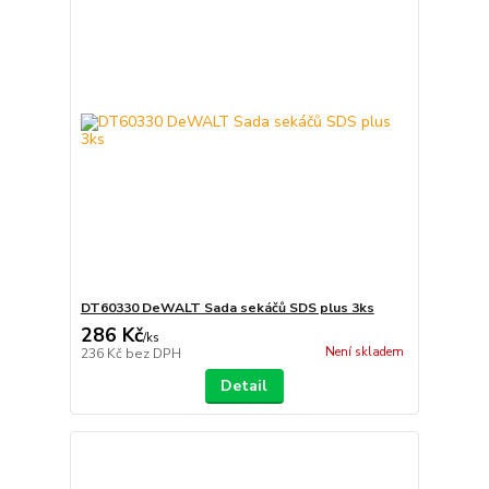
DT60330 DeWALT Sada sekáčů SDS plus 3ks
286 Kč
/
ks
Není skladem
236 Kč
bez DPH
Detail