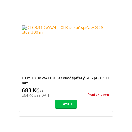
DT6978 DeWALT XLR sekáč špičatý SDS plus 300
mm
683 Kč
/
ks
Není skladem
564 Kč
bez DPH
Detail