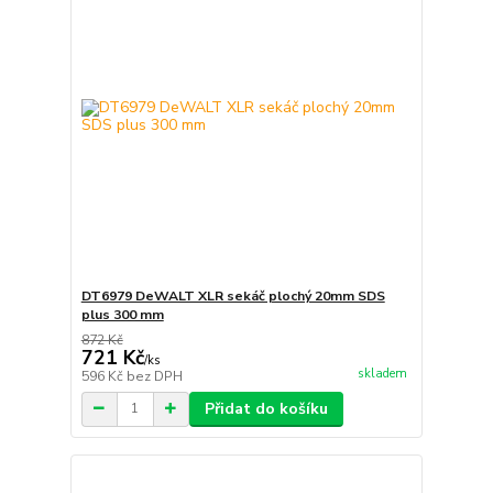
DT6979 DeWALT XLR sekáč plochý 20mm SDS
plus 300 mm
872 Kč
721 Kč
/
ks
skladem
596 Kč
bez DPH
Přidat do košíku