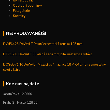
Jak nakupovat
Obchodní podmínky
Fotogalerie
Kontakty
NEJPRODÁVANĚJŠÍ
DWE6423 DeWALT Pěstní excentrická bruska 125 mm
DT71501 DeWALT 56-dílná sada mix, bitů, nástavců a vrtáků
DCGG571NK DeWALT Mazací lis / maznice 18 V XR Li-Ion samostatný
stroj v kufru
Kde nás najdete
Jaromírova 12 / 660
Praha 2 - Nusle, 128 00