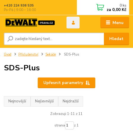
0
ks
+420 224 936 535
za
0,00 Kč
Po–Pá | 9:00 – 16:00
Menu
Hledat
Úvod
Příslušenství
Sekáče
SDS-Plus
SDS-Plus
Upřesnit parametry
Nejnovější
Nejlevnější
Nejdražší
Zobrazuji 1-11 z 11
strana
z 1