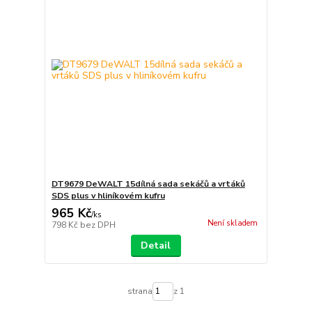
DT9679 DeWALT 15dílná sada sekáčů a vrtáků
SDS plus v hliníkovém kufru
965 Kč
/
ks
Není skladem
798 Kč
bez DPH
Detail
strana
z 1