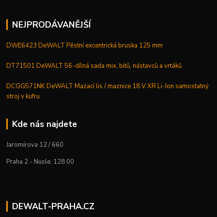
NEJPRODÁVANĚJŠÍ
DWE6423 DeWALT Pěstní excentrická bruska 125 mm
DT71501 DeWALT 56-dílná sada mix, bitů, nástavců a vrtáků
DCGG571NK DeWALT Mazací lis / maznice 18 V XR Li-Ion samostatný
stroj v kufru
Kde nás najdete
Jaromírova 12 / 660
Praha 2 - Nusle, 128 00
DEWALT-PRAHA.CZ