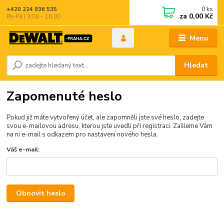
0
ks
+420 224 936 535
za
0,00 Kč
Po–Pá | 9:00 – 16:00
Menu
Hledat
Zapomenuté heslo
Pokud již máte vytvořený účet, ale zapomněli jste své heslo, zadejte
svou e-mailovou adresu, kterou jste uvedli při registraci. Zašleme Vám
na ni e-mail s odkazem pro nastavení nového hesla.
Váš e-mail:
Obnovit heslo