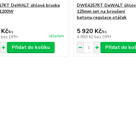
7KT DeWALT úhlová bruska
DWE4257KT DeWALT úhlová
1200W
125mm set na broušení
betonu,regulace otáček
 Kč
5 920 Kč
/
ks
/
ks
skladem
č
bez DPH
4 893 Kč
bez DPH
Přidat do košíku
Přidat do ko