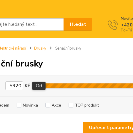
Nevíte
Hledat
+420
Po–Pá 
lektrické nářadí
Brusky
Sanační brusky
ční brusky
Kč
Od
adem
Novinka
Akce
TOP produkt
Upřesnit parametr