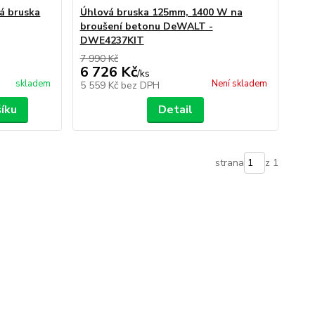
 bruska
Úhlová bruska 125mm, 1400 W na
broušení betonu DeWALT -
DWE4237KIT
7 990 Kč
6 726 Kč
/
ks
skladem
Není skladem
5 559 Kč
bez DPH
šíku
Detail
strana
z 1