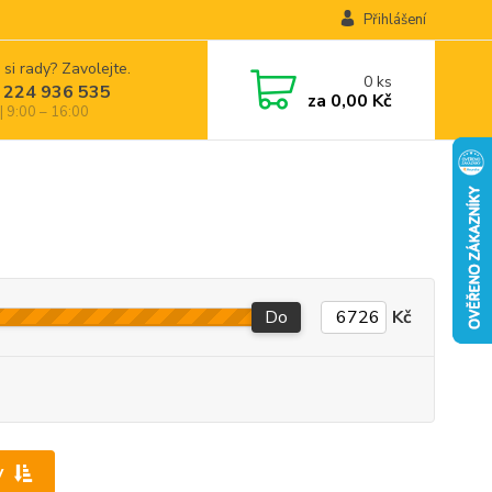
Přihlášení
 si rady? Zavolejte.
0
ks
 224 936 535
za
0,00 Kč
| 9:00 – 16:00
Do
Kč
y