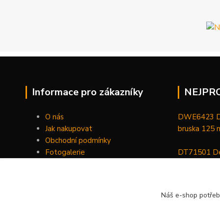
Informace pro zákazníky
NEJPR
O nás
DWE6423 De
Jak nakupovat
bruska 125
Obchodní podmínky
Fotogalerie
DT71501 De
Kontakty
bitů, nástav
DCGG571NK 
Náš e-shop potřeb
maznice 18 V
v kufru