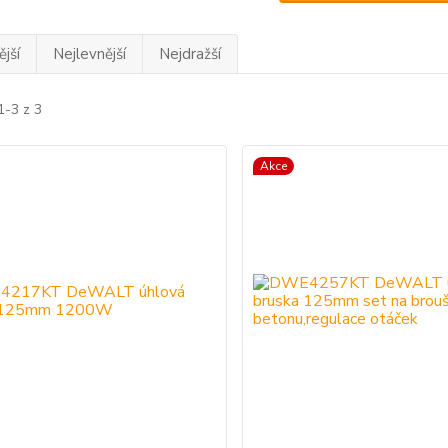
jší
Nejlevnější
Nejdražší
1-3 z 3
Akce