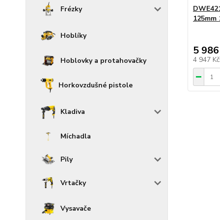
DWE421
Frézky
125mm 
Hoblíky
5 986
4 947 K
Hoblovky a protahovačky
Horkovzdušné pistole
Kladiva
Míchadla
Pily
Vrtačky
Vysavače