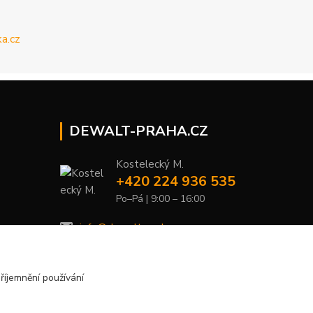
DEWALT-PRAHA.CZ
Kostelecký M.
+420 224 936 535
Po–Pá | 9:00 – 16:00
info@dewalt-praha.cz
říjemnění používání