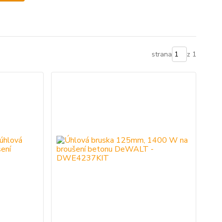
strana
z 1