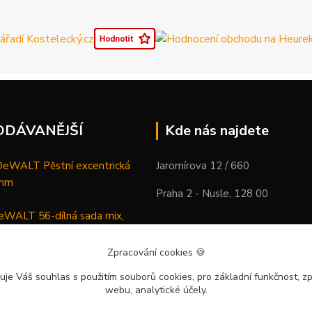
ODÁVANĚJŠÍ
Kde nás najdete
WALT Pěstní excentrická
Jaromírova 12 / 660
 mm
Praha 2 - Nusle, 128 00
WALT 56-dílná sada mix,
ců a vrtáků
Zpracování cookies
🍪
DeWALT Mazací lis /
uje Váš souhlas
s použitím souborů cookies, pro základní funkčnost, zp
 XR Li-Ion samostatný stroj
webu, analytické účely.