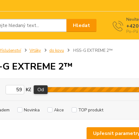
Nevíte
Hledat
+420
Po–Pá 
říslušenství
Vrtáky
do kovu
HSS-G EXTREME 2™
-G EXTREME 2™
Kč
Od
adem
Novinka
Akce
TOP produkt
Upřesnit parametr