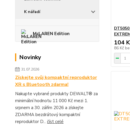
K nářadí
DT5050
McLAREN Edition
EXTREM
104 K
86 Kč
be
Novinky
31.07.2026
Získejte svůj kompaktní reproduktor
XR s Bluetooth zdarma!
Nakupte vybrané produkty DEWALT® za
minimální hodnotu 11 000 Kč mezi 1.
srpnem a 30. zářím 2026 a získejte
ZDARMA bezdrátový kompaktní
reproduktor D...
číst celé