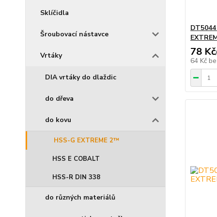
Sklíčidla
DT5044
Šroubovací nástavce
EXTREM
78 Kč
Vrtáky
64 Kč
be
DIA vrtáky do dlaždic
do dřeva
do kovu
HSS-G EXTREME 2™
HSS E COBALT
HSS-R DIN 338
do různých materiálů