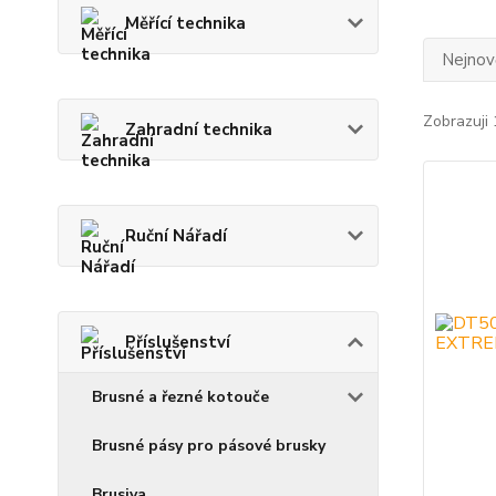
Měřící technika
Nejnově
Zobrazuji 
Zahradní technika
Ruční Nářadí
Příslušenství
Brusné a řezné kotouče
Brusné pásy pro pásové brusky
Brusiva