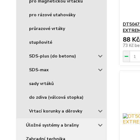
pro magnetickou vrtačku
pro rázové utahováky
DT5047
průrazové vrtáky
EXTREM
88 Kč
stupňovité
73 Kč
be
SDS-plus (do betonu)
SDS-max
sady vrtáků
do zdiva (válcová stopka)
Vrtací korunky a děrovky
Úložné systémy a brašny
Zahradní technika