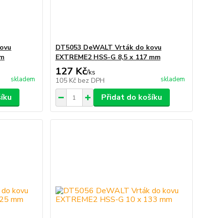
ovu
DT5053 DeWALT Vrták do kovu
mm
EXTREME2 HSS-G 8,5 x 117 mm
127 Kč
/
ks
skladem
skladem
105 Kč
bez DPH
šíku
Přidat do košíku