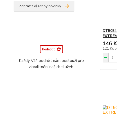
Zobrazit všechny novinky
DT5054
EXTREM
146 K
121 Kč
b
Každý Váš podnět nám poslouží pro
zkvalitnění našich služeb.