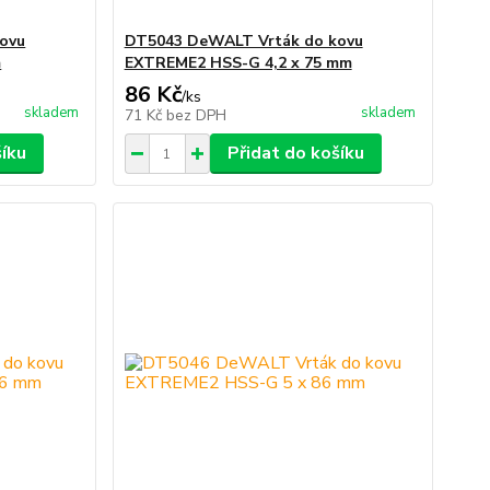
ovu
DT5043 DeWALT Vrták do kovu
m
EXTREME2 HSS-G 4,2 x 75 mm
86 Kč
/
ks
skladem
skladem
71 Kč
bez DPH
šíku
Přidat do košíku