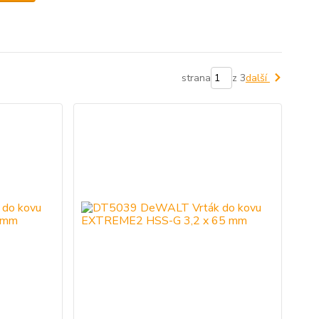
strana
z 3
další