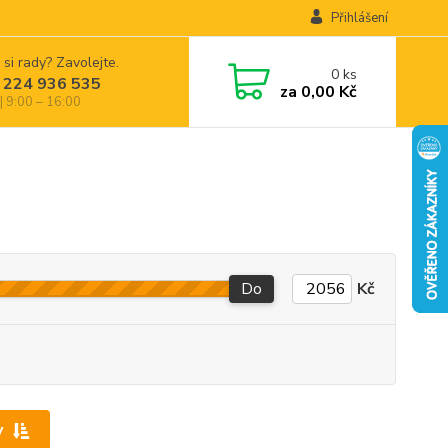
Přihlášení
 si rady? Zavolejte.
0
ks
 224 936 535
za
0,00 Kč
| 9:00 – 16:00
Do
Kč
y