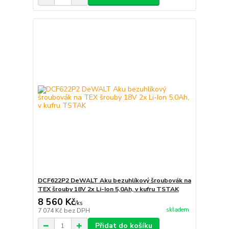
DCF622P2 DeWALT Aku bezuhlíkový šroubovák na
TEX šrouby 18V 2x Li-Ion 5,0Ah, v kufru TSTAK
8 560 Kč
/
ks
skladem
7 074 Kč
bez DPH
Přidat do košíku