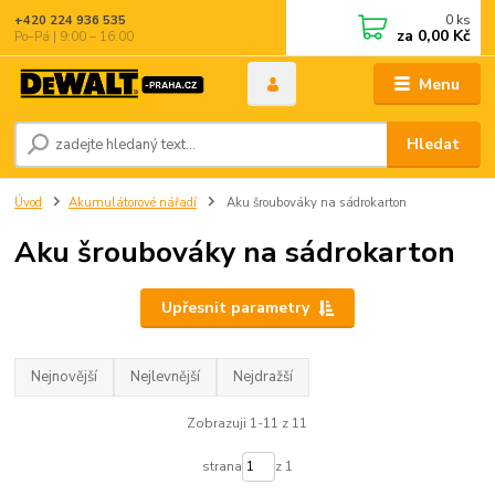
0
ks
+420 224 936 535
za
0,00 Kč
Po–Pá | 9:00 – 16:00
Menu
Hledat
Úvod
Akumulátorové nářadí
Aku šroubováky na sádrokarton
Aku šroubováky na sádrokarton
Upřesnit parametry
Nejnovější
Nejlevnější
Nejdražší
Zobrazuji 1-11 z 11
strana
z 1