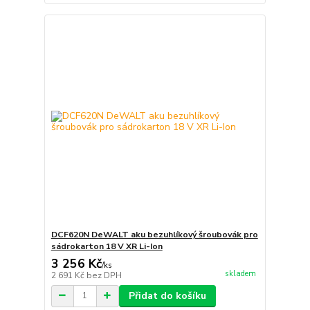
DCF620N DeWALT aku bezuhlíkový šroubovák pro
sádrokarton 18 V XR Li-Ion
3 256 Kč
/
ks
skladem
2 691 Kč
bez DPH
Přidat do košíku