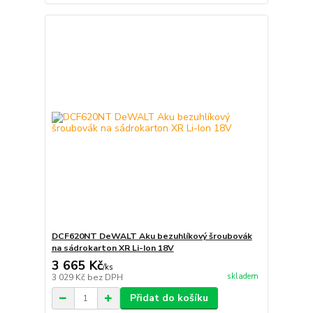
DCF620NT DeWALT Aku bezuhlíkový šroubovák
na sádrokarton XR Li-Ion 18V
3 665 Kč
/
ks
skladem
3 029 Kč
bez DPH
Přidat do košíku