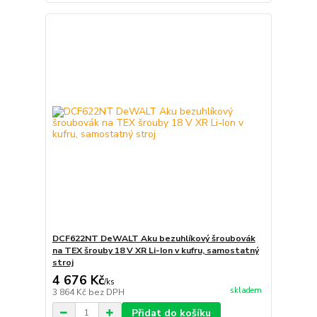
DCF622NT DeWALT Aku bezuhlíkový šroubovák
na TEX šrouby 18 V XR Li-Ion v kufru, samostatný
stroj
4 676 Kč
/
ks
skladem
3 864 Kč
bez DPH
Přidat do košíku