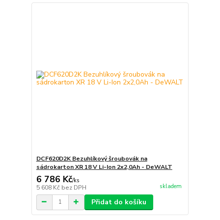
DCF620D2K Bezuhlíkový šroubovák na
sádrokarton XR 18 V Li-Ion 2x2,0Ah - DeWALT
6 786 Kč
/
ks
skladem
5 608 Kč
bez DPH
Přidat do košíku