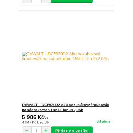
DeWALT - DCF620D2 Aku bezuhlíkový šroubovák
na sádrokarton 18V Li-Ion 2x2,0Ah
5 986 Kč
/
ks
skladem
4 947 Kč
bez DPH
Přidat do košíku