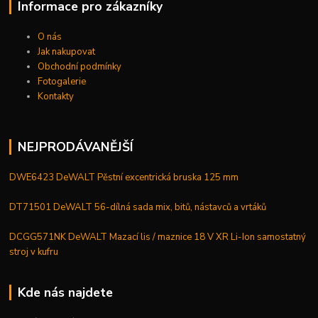
Informace pro zákazníky
O nás
Jak nakupovat
Obchodní podmínky
Fotogalerie
Kontakty
NEJPRODÁVANĚJŠÍ
DWE6423 DeWALT Pěstní excentrická bruska 125 mm
DT71501 DeWALT 56-dílná sada mix, bitů, nástavců a vrtáků
DCGG571NK DeWALT Mazací lis / maznice 18 V XR Li-Ion samostatný
stroj v kufru
Kde nás najdete