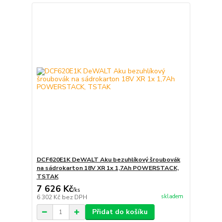
DCF620E1K DeWALT Aku bezuhlíkový šroubovák
na sádrokarton 18V XR 1x 1,7Ah POWERSTACK,
TSTAK
7 626 Kč
/
ks
skladem
6 302 Kč
bez DPH
Přidat do košíku