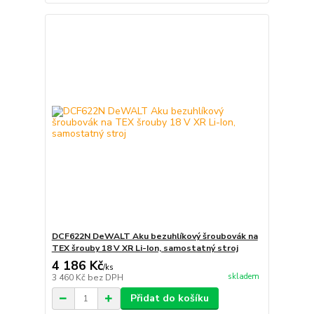
DCF622N DeWALT Aku bezuhlíkový šroubovák na
TEX šrouby 18 V XR Li-Ion, samostatný stroj
4 186 Kč
/
ks
skladem
3 460 Kč
bez DPH
Přidat do košíku