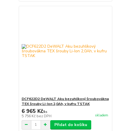
DCF622D2 DeWALT Aku bezuhlíkový šroubovákna
TEX šrouby Li-Ion 2,0Ah, v kufru TSTAK
6 965 Kč
/
ks
skladem
5 756 Kč
bez DPH
Přidat do košíku