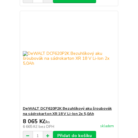
DeWALT DCF620P2K Bezuhlíkový aku šroubovák
na sádrokarton XR 18 V Li-Ion 2x 5,0Ah
8 065 Kč
/
ks
skladem
6 665 Kč
bez DPH
Přidat do košíku