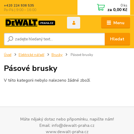
0
ks
+420 224 936 535
za
0,00 Kč
Po–Pá | 9:00 – 16:00
Menu
Hledat
Úvod
Elektrické nářadí
Brusky
Pásové brusky
Pásové brusky
V této kategorii nebylo nalezeno žádné zboží.
Máte nějaký dotaz nebo připomínku, napište nám!
Email: info@dewalt-praha.cz
www.dewalt-praha.cz