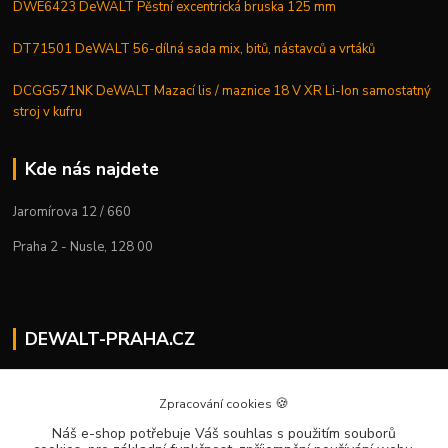
DWE6423 DeWALT Pěstní excentrická bruska 125 mm
DT71501 DeWALT 56-dílná sada mix, bitů, nástavců a vrtáků
DCGG571NK DeWALT Mazací lis / maznice 18 V XR Li-Ion samostatný
stroj v kufru
Kde nás najdete
Jaromírova 12 / 660
Praha 2 - Nusle, 128 00
DEWALT-PRAHA.CZ
Kostelecký M.
+420 224 936 535
🍪
Zpracování cookies
Po–Pá | 9:00 – 16:00
Náš e-shop potřebuje Váš souhlas
s použitím souborů