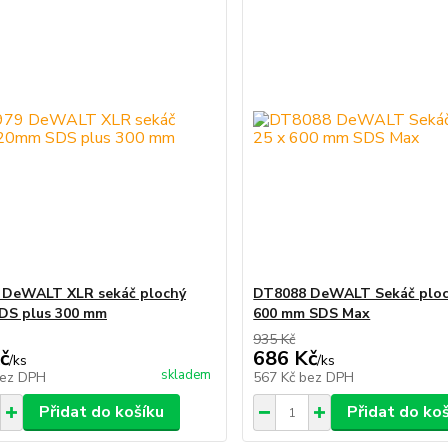
 DeWALT XLR sekáč plochý
DT8088 DeWALT Sekáč ploc
DS plus 300 mm
600 mm SDS Max
935 Kč
č
686 Kč
/
ks
/
ks
skladem
ez DPH
567 Kč
bez DPH
Přidat do košíku
Přidat do ko