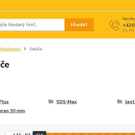
Nevíte
Hledat
+420
Po–Pá 
říslušenství
Sekáče
če
Plus
SDS-Max
šest
ihran 30 mm