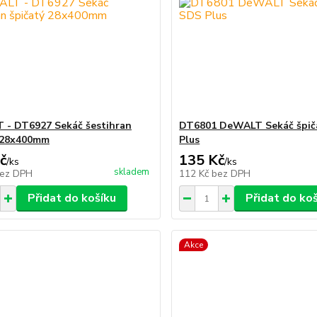
- DT6927 Sekáč šestihran
DT6801 DeWALT Sekáč špič
 28x400mm
Plus
č
135 Kč
/
ks
/
ks
skladem
ez DPH
112 Kč
bez DPH
Přidat do košíku
Přidat do ko
Akce