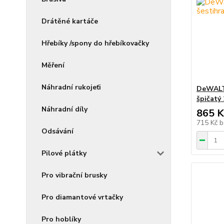
Drátěné kartáče
Hřebíky /spony do hřebíkovačky
Měření
Náhradní rukojeťi
DeWALT 
špičatý
Náhradní díly
865 K
715 Kč
b
Odsávání
Pilové plátky
Pro vibrační brusky
Pro diamantové vrtačky
Pro hoblíky