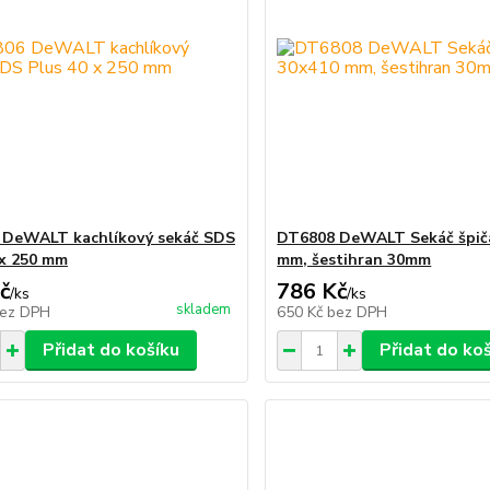
 DeWALT kachlíkový sekáč SDS
DT6808 DeWALT Sekáč špič
 x 250 mm
mm, šestihran 30mm
č
786 Kč
/
ks
/
ks
skladem
ez DPH
650 Kč
bez DPH
Přidat do košíku
Přidat do ko