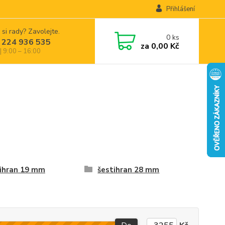
Přihlášení
 si rady? Zavolejte.
0
ks
 224 936 535
za
0,00 Kč
| 9:00 – 16:00
ihran 19 mm
šestihran 28 mm