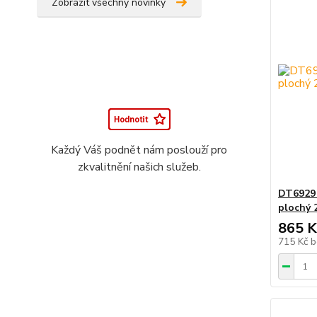
Zobrazit všechny novinky
Každý Váš podnět nám poslouží pro
zkvalitnění našich služeb.
DT6929
plochý
865 K
715 Kč
b