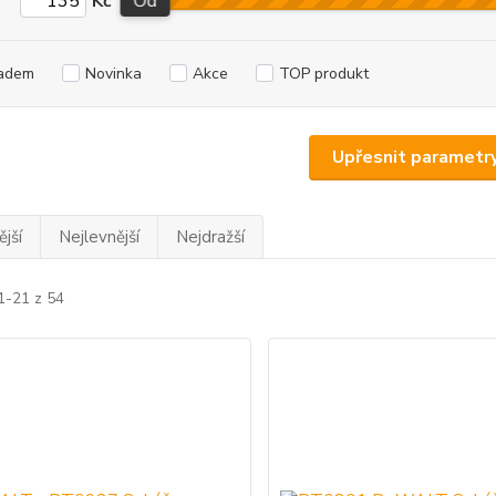
Kč
Od
adem
Novinka
Akce
TOP produkt
Upřesnit parametr
jší
Nejlevnější
Nejdražší
1-21 z 54