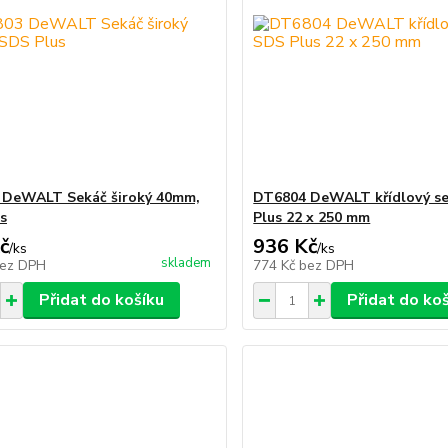
 DeWALT Sekáč široký 40mm,
DT6804 DeWALT křídlový s
s
Plus 22 x 250 mm
č
936 Kč
/
ks
/
ks
skladem
ez DPH
774 Kč
bez DPH
Přidat do košíku
Přidat do ko