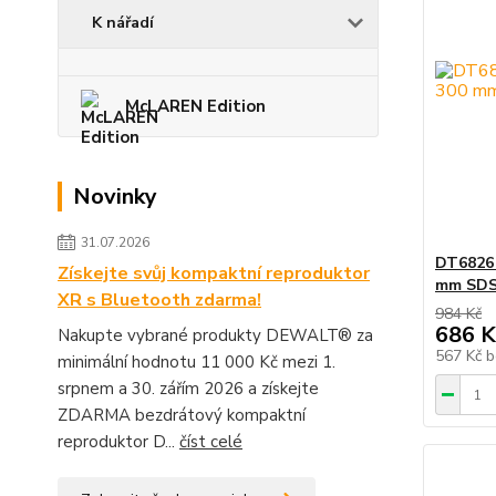
K nářadí
McLAREN Edition
Novinky
31.07.2026
DT6826 
Získejte svůj kompaktní reproduktor
mm SDS
XR s Bluetooth zdarma!
984 Kč
686 K
Nakupte vybrané produkty DEWALT® za
567 Kč
b
minimální hodnotu 11 000 Kč mezi 1.
srpnem a 30. zářím 2026 a získejte
ZDARMA bezdrátový kompaktní
reproduktor D...
číst celé