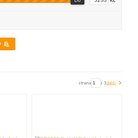
Do
Kč
y
strana
z 3
další