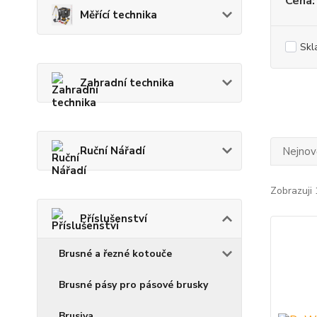
Cena:
Měřící technika
Skl
Zahradní technika
Ruční Nářadí
Nejnově
Zobrazuji 
Příslušenství
Brusné a řezné kotouče
Brusné pásy pro pásové brusky
Brusiva