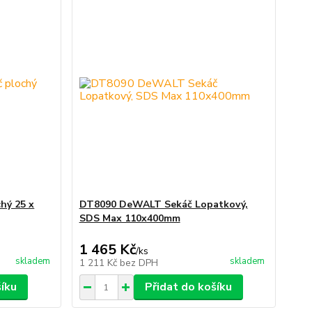
hý 25 x
DT8090 DeWALT Sekáč Lopatkový,
SDS Max 110x400mm
1 465 Kč
/
ks
skladem
skladem
1 211 Kč
bez DPH
šíku
Přidat do košíku