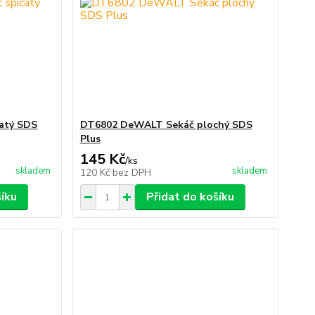
atý SDS
DT6802 DeWALT Sekáč plochý SDS
Plus
145 Kč
/
ks
skladem
skladem
120 Kč
bez DPH
šíku
Přidat do košíku