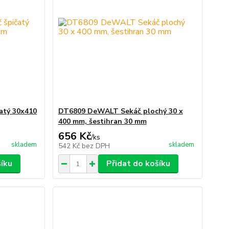
atý 30x410
DT6809 DeWALT Sekáč plochý 30 x
400 mm, šestihran 30 mm
656 Kč
/
ks
skladem
skladem
542 Kč
bez DPH
šíku
Přidat do košíku