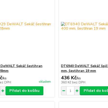
 DeWALT Sekáč šestihran
DT6940 DeWALT Sekáč špič
 28mm
mm, šestihran 19 mm
č
436 Kč
/
ks
/
ks
skladem
ez DPH
360 Kč
bez DPH
Přidat do košíku
Přidat do ko