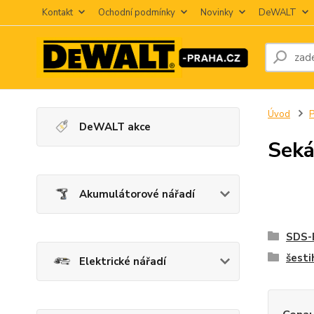
Kontakt
Ochodní podmínky
Novinky
DeWALT
Úvod
P
DeWALT akce
Seká
Akumulátorové nářadí
SDS-
šest
Elektrické nářadí