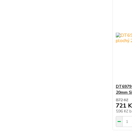
DT6979
20mm S
872 Kč
721 K
596 Kč
b