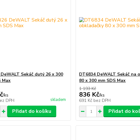
DeWALT Sekáč dutý 26 x 300
DT6834 DeWALT Sekáč na o
 Max
80 x 300 mm SDS Max
1 193 Kč
č
836 Kč
/
ks
/
ks
skladem
ez DPH
691 Kč
bez DPH
Přidat do košíku
Přidat do ko