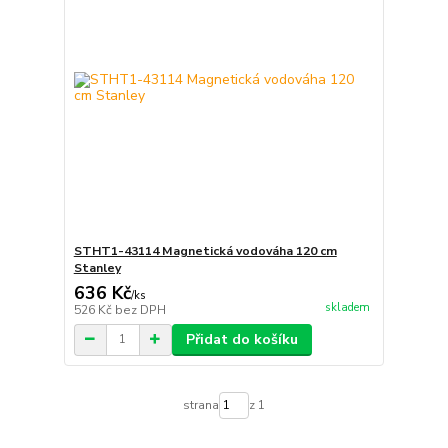
STHT1-43114 Magnetická vodováha 120 cm
Stanley
636 Kč
/
ks
skladem
526 Kč
bez DPH
Přidat do košíku
strana
z 1