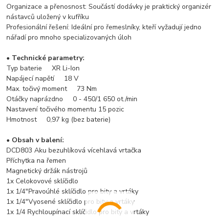
Organizace a přenosnost: Součástí dodávky je praktický organizér
nástavců uložený v kufříku
Profesionální řešení: Ideální pro řemeslníky, kteří vyžadují jedno
nářadí pro mnoho specializovaných úloh
• Technické parametry:
Typ baterie XR Li-Ion
Napájecí napětí 18 V
Max. točivý moment 73 Nm
Otáčky naprázdno 0 - 450/1 650 ot./min
Nastavení točivého momentu 15 pozic
Hmotnost 0,97 kg (bez baterie)
• Obsah v balení:
DCD803 Aku bezuhlíková vícehlavá vrtačka
Příchytka na řemen
Magnetický držák nástrojů
1x Celokovové sklíčidlo
1x 1/4"Pravoúhlé sklíčidlo pro bity a vrtáky
1x 1/4"Vyosené sklíčidlo pro bity a vrtáky
1x 1/4 Rychloupínací sklíčidlo pro bity a vrtáky