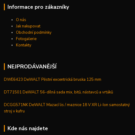
Informace pro zákazníky
O nás
Jak nakupovat
Obchodní podmínky
Fotogalerie
Kontakty
NEJPRODÁVANĚJŠÍ
DWE6423 DeWALT Pěstní excentrická bruska 125 mm
DT71501 DeWALT 56-dílná sada mix, bitů, nástavců a vrtáků
DCGG571NK DeWALT Mazací lis / maznice 18 V XR Li-Ion samostatný
stroj v kufru
Kde nás najdete