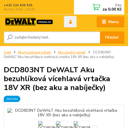
0
ks
+420 224 936 535
za
0,00 Kč
Po–Pá | 9:00 – 16:00
Menu
Hledat
Úvod
Akumulátorové nářadí
Aku ostatní nářadí
DCD803NT
DeWALT Aku bezuhlíková vícehlavá vrtačka 18V XR (bez aku a nabíječky)
DCD803NT DeWALT Aku
bezuhlíková vícehlavá vrtačka
18V XR (bez aku a nabíječky)
Novinka