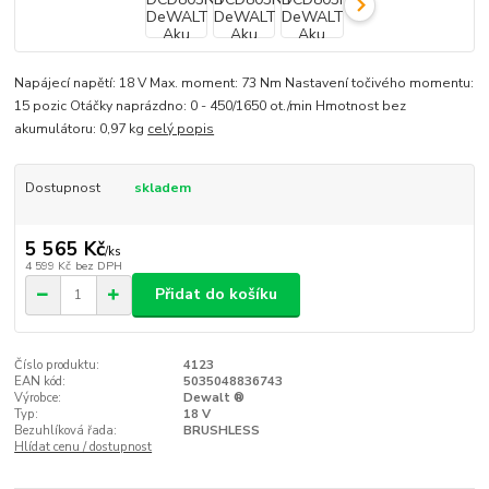
Napájecí napětí: 18 V Max. moment: 73 Nm Nastavení točivého momentu:
15 pozic Otáčky naprázdno: 0 - 450/1650 ot./min Hmotnost bez
akumulátoru: 0,97 kg
celý popis
Dostupnost
skladem
5 565 Kč
/
ks
4 599 Kč
bez DPH
Přidat do košíku
Číslo produktu:
4123
EAN kód:
5035048836743
Výrobce:
Dewalt ®
Typ:
18 V
Bezuhlíková řada:
BRUSHLESS
Hlídat cenu / dostupnost